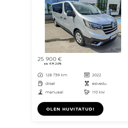
25 900 €
sis. KM 24%
128 739 km
2022
diisel
esivedu
manuaal
110 kW
OLEN HUVITATUD!