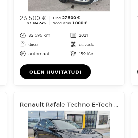
26 500 €
27 500 €
Hind:
1 000 €
sis. KM 24%
Soodustus:
82 596 km
2021
diisel
esivedu
automaat
139 kW
OLEN HUVITATUD!
Renault Rafale Techno E-Tech Hybrid 200