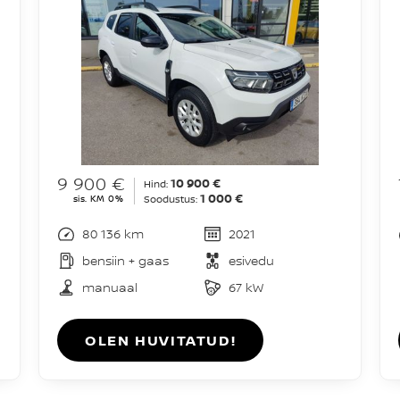
9 900 €
10 900 €
Hind:
1 000 €
sis. KM 0%
Soodustus:
80 136 km
2021
bensiin + gaas
esivedu
manuaal
67 kW
OLEN HUVITATUD!