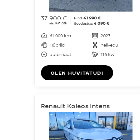
37 900 €
41 990 €
Hind:
4 090 €
sis. KM 0%
Soodustus:
61 000 km
2023
Hübriid
nelivedu
automaat
116 kW
OLEN HUVITATUD!
Renault Koleos Intens