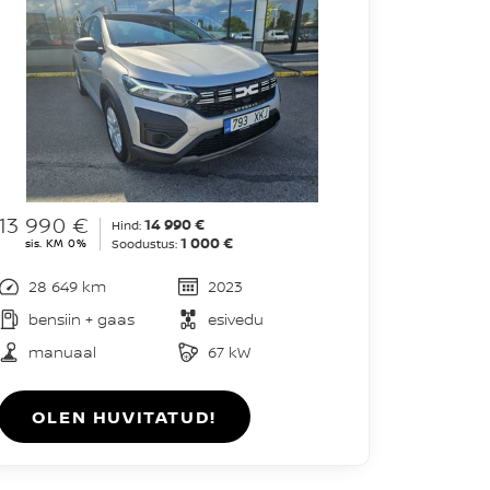
13 990 €
14 990 €
Hind:
1 000 €
sis. KM 0%
Soodustus:
28 649 km
2023
bensiin + gaas
esivedu
manuaal
67 kW
OLEN HUVITATUD!