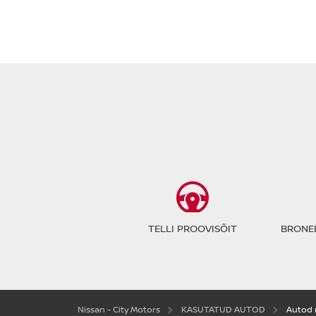
TELLI PROOVISÕIT
BRONEE
Nissan - City Motors
KASUTATUD AUTOD
Autod 