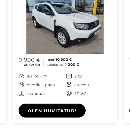
9 900 €
10 900 €
Hind:
1 000 €
sis. KM 0%
Soodustus:
80 136 km
2021
bensiin + gaas
esivedu
manuaal
67 kW
OLEN HUVITATUD!