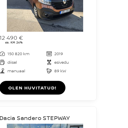
12 490 €
sis. KM 24%
150 820 km
2019
diisel
esivedu
manuaal
89 kW
OLEN HUVITATUD!
Dacia Sandero STEPWAY