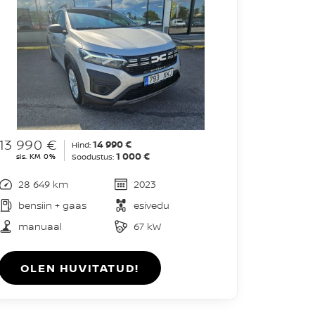
13 990 €
14 990 €
Hind:
1 000 €
sis. KM 0%
Soodustus:
28 649 km
2023
bensiin + gaas
esivedu
manuaal
67 kW
OLEN HUVITATUD!