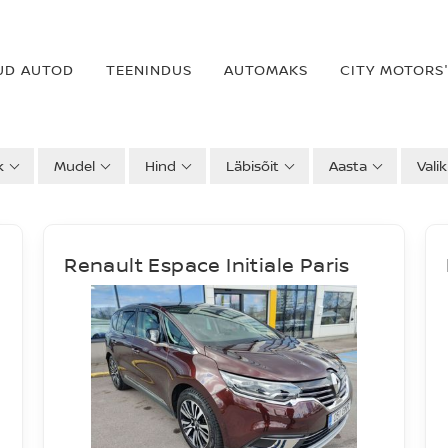
UD AUTOD
TEENINDUS
AUTOMAKS
CITY MOTORS'
k
Mudel
Hind
Läbisõit
Aasta
Vali
Renault Espace Initiale Paris