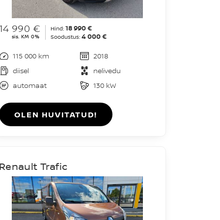
14 990 €
18 990 €
Hind:
4 000 €
sis. KM 0%
Soodustus:
115 000 km
2018
diisel
nelivedu
automaat
130 kW
OLEN HUVITATUD!
Renault Trafic