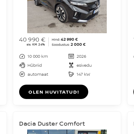
40 990 €
42 990 €
Hind:
2 000 €
sis. KM 24%
Soodustus:
10 000 km
2026
Hübriid
esivedu
automaat
147 kW
OLEN HUVITATUD!
1
Dacia Duster Comfort