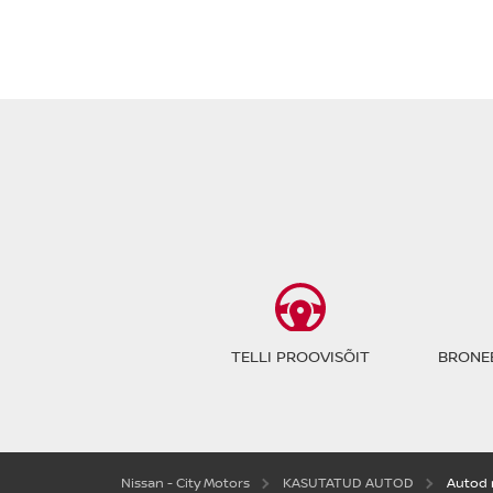
TELLI PROOVISÕIT
BRONEE
Nissan - City Motors
KASUTATUD AUTOD
Autod 