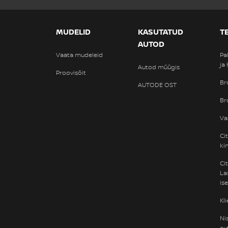
MUDELID
KASUTATUD
T
AUTOD
Vaata mudeleid
Pa
ja
Autod müügis
Proovisõit
Br
AUTODE OST
Br
Va
Ci
ki
Ci
La
is
Kl
Ni