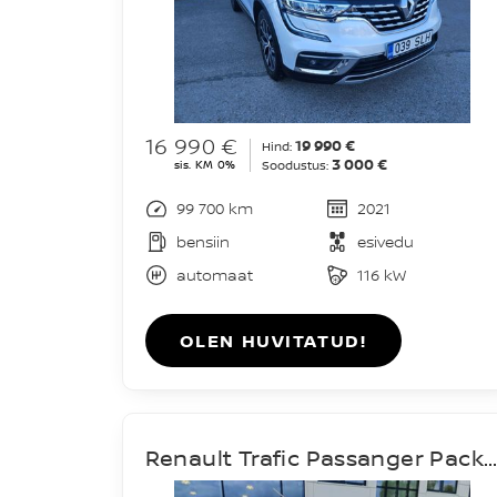
16 990 €
19 990 €
Hind:
3 000 €
sis. KM 0%
Soodustus:
99 700 km
2021
bensiin
esivedu
automaat
116 kW
OLEN HUVITATUD!
Renault Trafic Passanger Pack Clim L2H