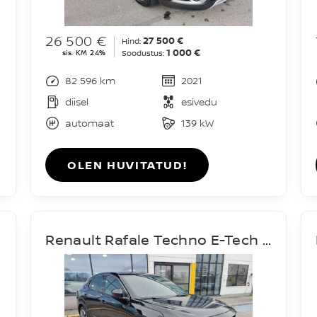
26 500 €
27 500 €
Hind:
1 000 €
sis. KM 24%
Soodustus:
82 596 km
2021
diisel
esivedu
automaat
139 kW
OLEN HUVITATUD!
Renault Rafale Techno E-Tech Hybrid 200