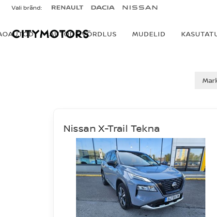
Vali bränd:
AOAUTOD
AUTODE VÕRDLUS
MUDELID
KASUTAT
AUTOD MÜÜGIS
Mar
Nissan X-Trail Tekna