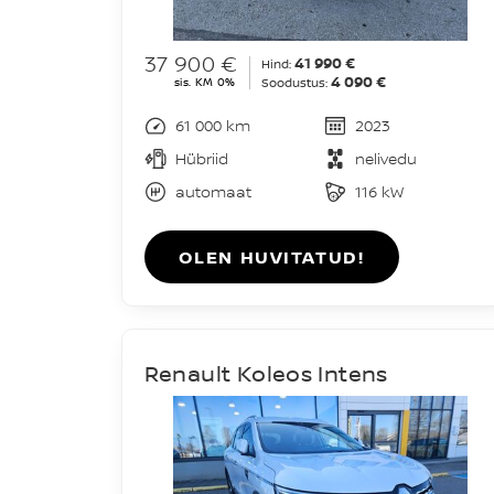
37 900 €
41 990 €
Hind:
4 090 €
sis. KM 0%
Soodustus:
61 000 km
2023
Hübriid
nelivedu
automaat
116 kW
OLEN HUVITATUD!
Renault Koleos Intens