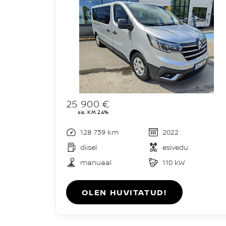
25 900 €
sis. KM 24%
128 739 km
2022
diisel
esivedu
manuaal
110 kW
OLEN HUVITATUD!