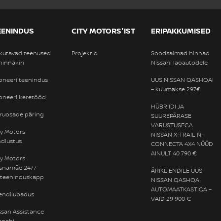
EENINDUS
CITY MOTORS'IST
ERIPAKKUMISED
kutavad teenused
Projektid
Soodsaimad hinnad
 hinnakiri
Nissani laoautodele
oneeri teenindus
UUS NISSAN QASHQAI
– kuumakse 297€
oneeri keretööd
HÜBRIIDI JA
ruosade päring
SUUREPÄRASE
VARUSTUSEGA
ty Motors
NISSAN X-TRAIL N-
ndlustus
CONNECTA 4X4 NÜÜD
AINULT 40 790 €
ty Motors
snamäe 24/7
ÄRIKLIENDILE UUS
eteeninduskapp
NISSAN QASHQAI
AUTOMAATKASTIGA –
iendilubadus
VAID 29 900 €
ssan Assistance