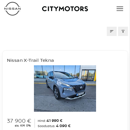
AUTOD MÜÜGIS
Nissan X-Trail Tekna
37 900 €
41 990 €
Hind:
4 090 €
sis. KM 0%
Soodustus: