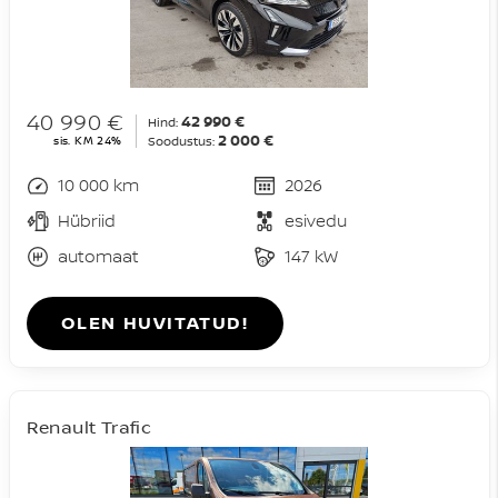
40 990 €
42 990 €
Hind:
2 000 €
sis. KM 24%
Soodustus:
10 000 km
2026
Hübriid
esivedu
automaat
147 kW
OLEN HUVITATUD!
Renault Trafic