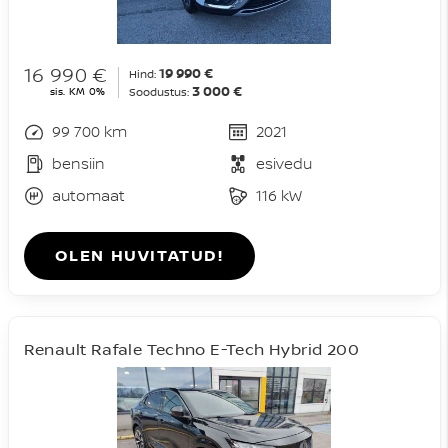
16 990 €
19 990 €
Hind:
3 000 €
sis. KM 0%
Soodustus:
99 700 km
2021
bensiin
esivedu
automaat
116 kW
OLEN HUVITATUD!
Renault Rafale Techno E-Tech Hybrid 200