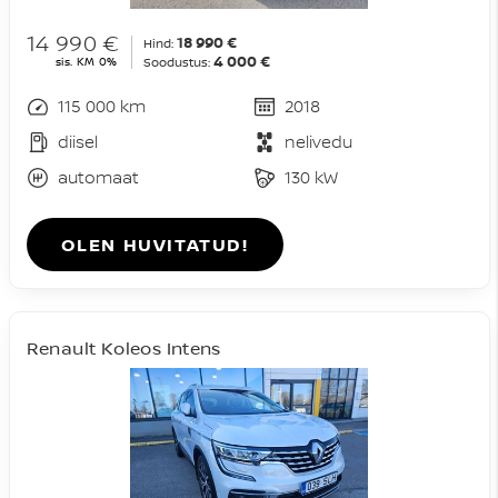
14 990 €
18 990 €
Hind:
4 000 €
sis. KM 0%
Soodustus:
115 000 km
2018
diisel
nelivedu
automaat
130 kW
OLEN HUVITATUD!
Renault Koleos Intens