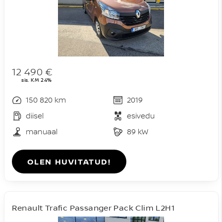
12 490 €
sis. KM 24%
150 820 km
2019
diisel
esivedu
manuaal
89 kW
OLEN HUVITATUD!
Renault Trafic Passanger Pack Clim L2H1