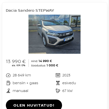
Dacia Sandero STEPWAY
13 990 €
14 990 €
Hind:
1 000 €
sis. KM 0%
Soodustus:
28 649 km
2023
bensiin + gaas
esivedu
manuaal
67 kW
OLEN HUVITATUD!