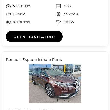
61 000 km
2023
Hübriid
nelivedu
automaat
116 kW
OLEN HUVITATUD!
Renault Espace Initiale Paris