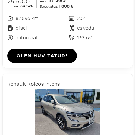
26 500 €
27 500 €
Hind:
1 000 €
sis. KM 24%
Soodustus:
82 596 km
2021
diisel
esivedu
automaat
139 kW
OLEN HUVITATUD!
Renault Koleos Intens