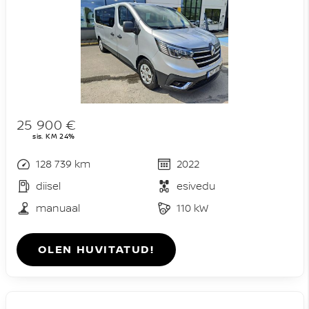
25 900 €
sis. KM 24%
128 739 km
2022
diisel
esivedu
manuaal
110 kW
OLEN HUVITATUD!