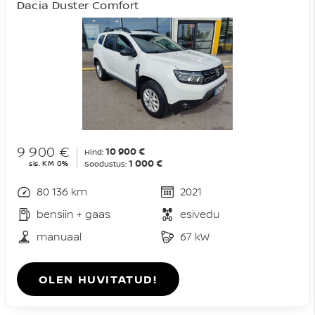
Dacia Duster Comfort
9 900 €
10 900 €
Hind:
1 000 €
sis. KM 0%
Soodustus:
80 136 km
2021
bensiin + gaas
esivedu
manuaal
67 kW
OLEN HUVITATUD!