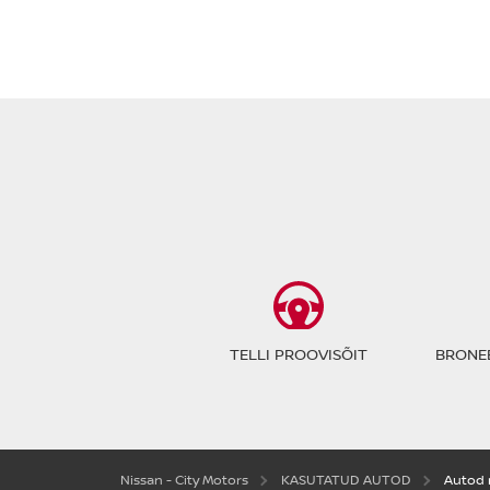
TELLI PROOVISÕIT
BRONEE
Nissan - City Motors
KASUTATUD AUTOD
Autod 