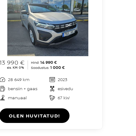
13 990 €
14 990 €
Hind:
1 000 €
sis. KM 0%
Soodustus:
28 649 km
2023
bensiin + gaas
esivedu
manuaal
67 kW
OLEN HUVITATUD!