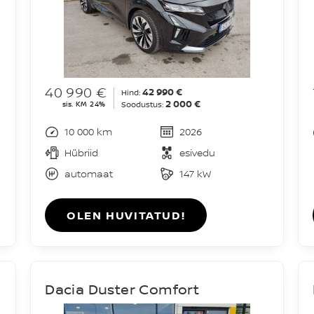
40 990 €
42 990 €
Hind:
2 000 €
sis. KM 24%
Soodustus:
10 000 km
2026
Hübriid
esivedu
automaat
147 kW
OLEN HUVITATUD!
1
Dacia Duster Comfort