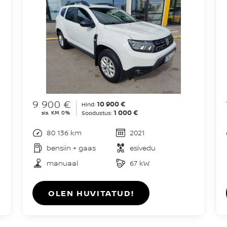
9 900 €
10 900 €
Hind:
1 000 €
sis. KM 0%
Soodustus:
80 136 km
2021
bensiin + gaas
esivedu
manuaal
67 kW
OLEN HUVITATUD!