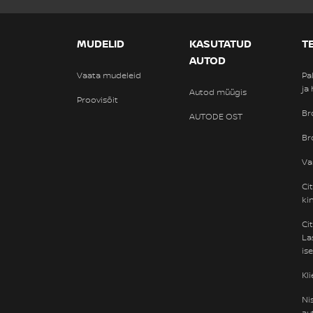
MUDELID
KASUTATUD
T
AUTOD
Vaata mudeleid
Pa
ja
Autod müügis
Proovisõit
Br
AUTODE OST
Br
Va
Ci
ki
Ci
La
is
Kl
Ni