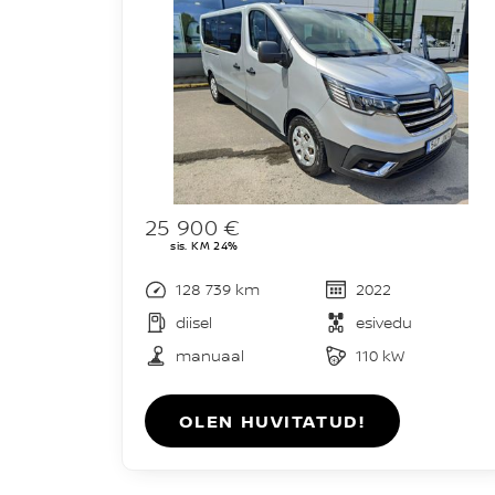
25 900 €
sis. KM 24%
128 739 km
2022
diisel
esivedu
manuaal
110 kW
OLEN HUVITATUD!