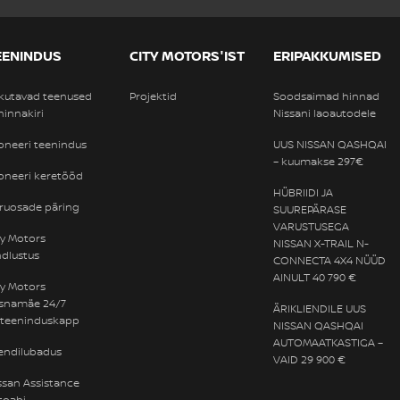
EENINDUS
CITY MOTORS'IST
ERIPAKKUMISED
kutavad teenused
Projektid
Soodsaimad hinnad
 hinnakiri
Nissani laoautodele
oneeri teenindus
UUS NISSAN QASHQAI
– kuumakse 297€
oneeri keretööd
HÜBRIIDI JA
ruosade päring
SUUREPÄRASE
VARUSTUSEGA
ty Motors
NISSAN X-TRAIL N-
ndlustus
CONNECTA 4X4 NÜÜD
AINULT 40 790 €
ty Motors
snamäe 24/7
ÄRIKLIENDILE UUS
eteeninduskapp
NISSAN QASHQAI
AUTOMAATKASTIGA –
iendilubadus
VAID 29 900 €
ssan Assistance