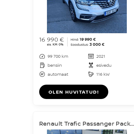
16 990 €
19 990 €
Hind:
3 000 €
sis. KM 0%
Soodustus:
99 700 km
2021
bensiin
esivedu
automaat
116 kW
OLEN HUVITATUD!
Renault Trafic Passanger Pack Clim L2H