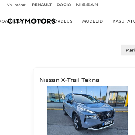
Vali bränd:
AOAUTOD
AUTODE VÕRDLUS
MUDELID
KASUTAT
AUTOD MÜÜGIS
Mar
Nissan X-Trail Tekna