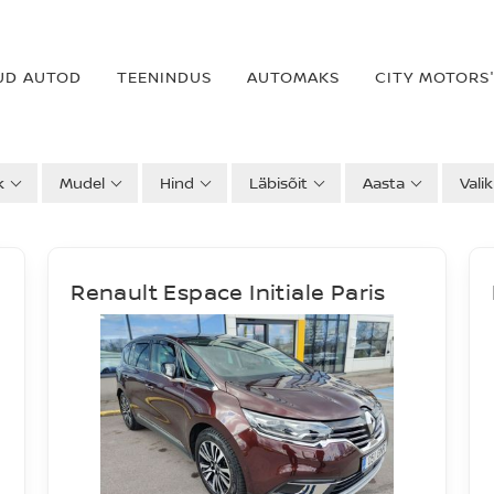
UD AUTOD
TEENINDUS
AUTOMAKS
CITY MOTORS'
k
Mudel
Hind
Läbisõit
Aasta
Vali
Renault Espace Initiale Paris