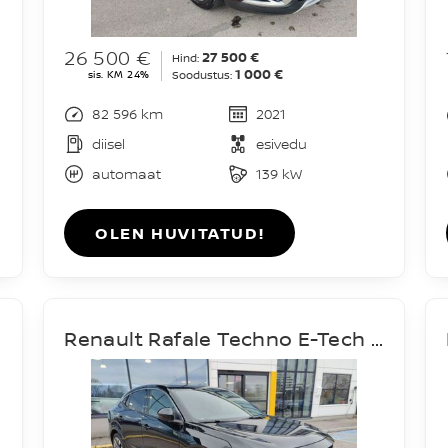
26 500 €
27 500 €
Hind:
1 000 €
sis. KM 24%
Soodustus:
82 596 km
2021
diisel
esivedu
automaat
139 kW
OLEN HUVITATUD!
Renault Rafale Techno E-Tech Hybrid 200