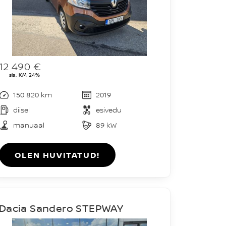
12 490 €
sis. KM 24%
150 820 km
2019
diisel
esivedu
manuaal
89 kW
OLEN HUVITATUD!
Dacia Sandero STEPWAY