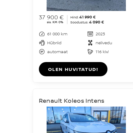
37 900 €
41 990 €
Hind:
4 090 €
sis. KM 0%
Soodustus:
61 000 km
2023
Hübriid
nelivedu
automaat
116 kW
OLEN HUVITATUD!
Renault Koleos Intens