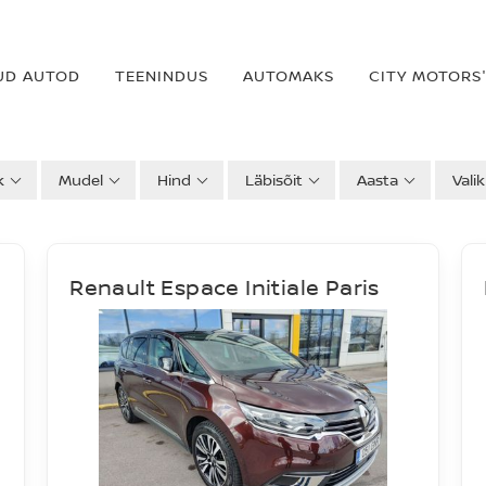
UD AUTOD
TEENINDUS
AUTOMAKS
CITY MOTORS'
k
Mudel
Hind
Läbisõit
Aasta
Vali
Renault Espace Initiale Paris