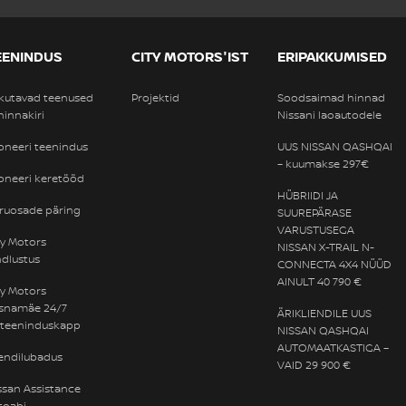
EENINDUS
CITY MOTORS'IST
ERIPAKKUMISED
kutavad teenused
Projektid
Soodsaimad hinnad
 hinnakiri
Nissani laoautodele
oneeri teenindus
UUS NISSAN QASHQAI
– kuumakse 297€
oneeri keretööd
HÜBRIIDI JA
ruosade päring
SUUREPÄRASE
VARUSTUSEGA
ty Motors
NISSAN X-TRAIL N-
ndlustus
CONNECTA 4X4 NÜÜD
AINULT 40 790 €
ty Motors
snamäe 24/7
ÄRIKLIENDILE UUS
eteeninduskapp
NISSAN QASHQAI
AUTOMAATKASTIGA –
iendilubadus
VAID 29 900 €
ssan Assistance