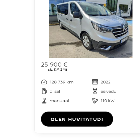
25 900 €
sis. KM 24%
128 739 km
2022
diisel
esivedu
manuaal
110 kW
OLEN HUVITATUD!