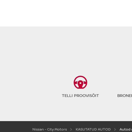
TELLI PROOVISÕIT
BRONEE
Nissan - City Motors
KASUTATUD AUTOD
Autod 