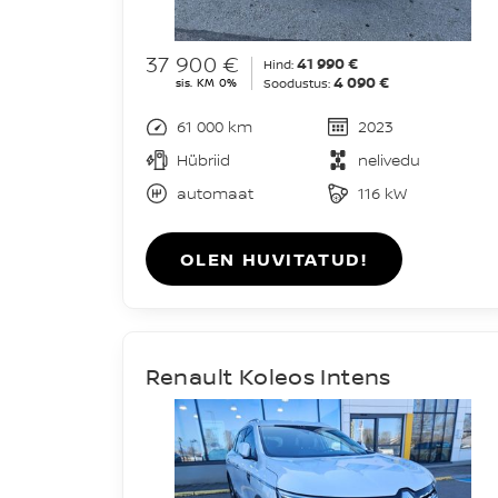
37 900 €
41 990 €
Hind:
4 090 €
sis. KM 0%
Soodustus:
61 000 km
2023
Hübriid
nelivedu
automaat
116 kW
OLEN HUVITATUD!
Renault Koleos Intens