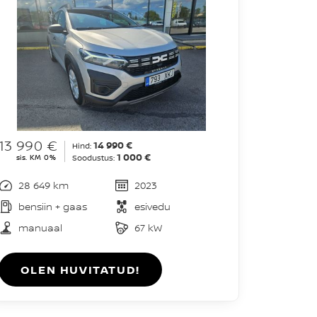
13 990 €
14 990 €
Hind:
1 000 €
sis. KM 0%
Soodustus:
28 649 km
2023
bensiin + gaas
esivedu
manuaal
67 kW
OLEN HUVITATUD!