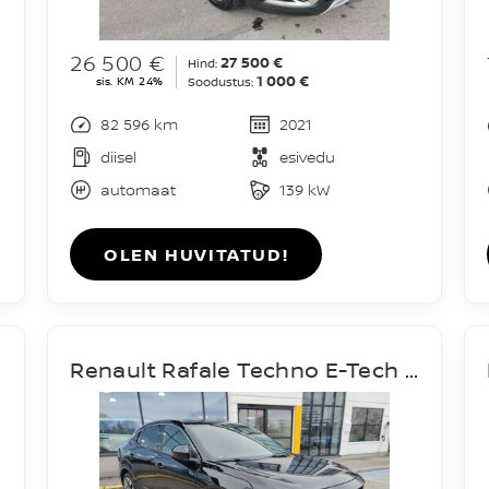
26 500 €
27 500 €
Hind:
1 000 €
sis. KM 24%
Soodustus:
82 596 km
2021
diisel
esivedu
automaat
139 kW
OLEN HUVITATUD!
Renault Rafale Techno E-Tech Hybrid 200