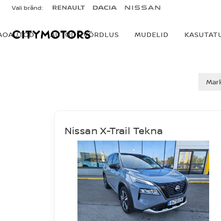
Vali bränd:
AOAUTOD
AUTODE VÕRDLUS
MUDELID
KASUTAT
AUTOD MÜÜGIS
Mar
Nissan X-Trail Tekna