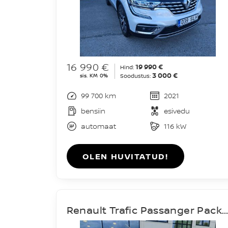
16 990 €
19 990 €
Hind:
3 000 €
sis. KM 0%
Soodustus:
99 700 km
2021
bensiin
esivedu
automaat
116 kW
OLEN HUVITATUD!
Renault Trafic Passanger Pack Clim L2H