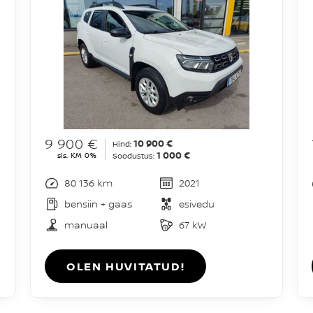
9 900 €
10 900 €
Hind:
1 000 €
sis. KM 0%
Soodustus:
80 136 km
2021
bensiin + gaas
esivedu
manuaal
67 kW
OLEN HUVITATUD!