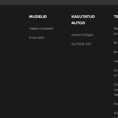
MUDELID
KASUTATUD
T
AUTOD
Vaata mudeleid
Pa
ja
Autod müügis
Proovisõit
Br
AUTODE OST
Br
Va
Ci
ki
Ci
La
is
Kl
Ni