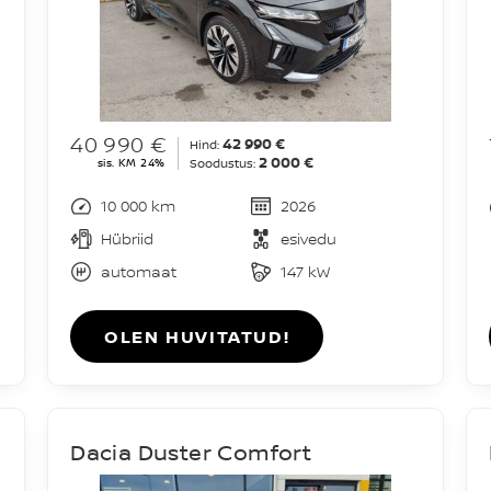
40 990 €
42 990 €
Hind:
2 000 €
sis. KM 24%
Soodustus:
10 000 km
2026
Hübriid
esivedu
automaat
147 kW
OLEN HUVITATUD!
1
Dacia Duster Comfort