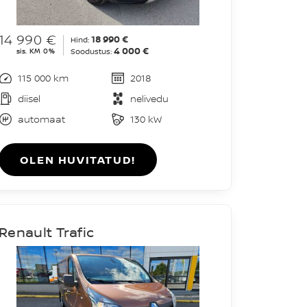
14 990 €
18 990 €
Hind:
4 000 €
sis. KM 0%
Soodustus:
115 000 km
2018
diisel
nelivedu
automaat
130 kW
OLEN HUVITATUD!
Renault Trafic