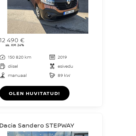
12 490 €
sis. KM 24%
150 820 km
2019
diisel
esivedu
manuaal
89 kW
OLEN HUVITATUD!
Dacia Sandero STEPWAY