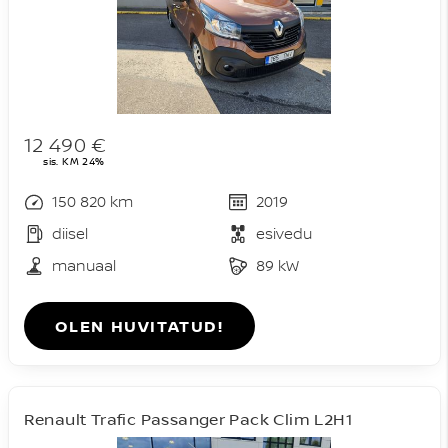
12 490 €
sis. KM 24%
150 820 km
2019
diisel
esivedu
manuaal
89 kW
OLEN HUVITATUD!
Renault Trafic Passanger Pack Clim L2H1