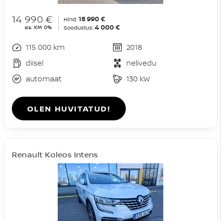
14 990 €
18 990 €
Hind:
4 000 €
sis. KM 0%
Soodustus:
115 000 km
2018
diisel
nelivedu
automaat
130 kW
OLEN HUVITATUD!
Renault Koleos Intens