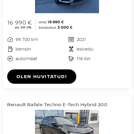
16 990 €
19 990 €
Hind:
3 000 €
sis. KM 0%
Soodustus:
99 700 km
2021
bensiin
esivedu
automaat
116 kW
OLEN HUVITATUD!
Renault Rafale Techno E-Tech Hybrid 200