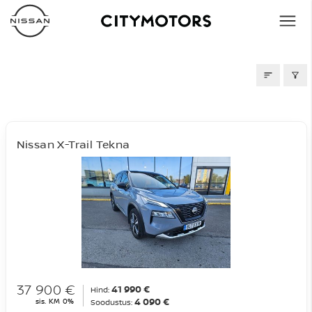
AUTOD MÜÜGIS
Nissan X-Trail Tekna
37 900 €
41 990 €
Hind:
4 090 €
sis. KM 0%
Soodustus: