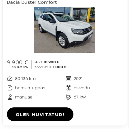
Dacia Duster Comfort
9 900 €
10 900 €
Hind:
1 000 €
sis. KM 0%
Soodustus:
80 136 km
2021
bensiin + gaas
esivedu
manuaal
67 kW
OLEN HUVITATUD!