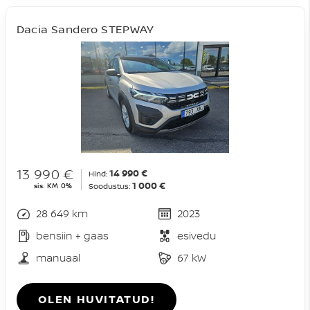
Dacia Sandero STEPWAY
13 990 €
14 990 €
Hind:
1 000 €
sis. KM 0%
Soodustus:
28 649 km
2023
bensiin + gaas
esivedu
manuaal
67 kW
OLEN HUVITATUD!