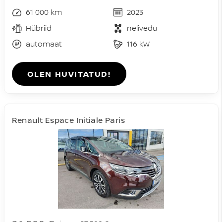
61 000 km
2023
Hübriid
nelivedu
automaat
116 kW
OLEN HUVITATUD!
Renault Espace Initiale Paris