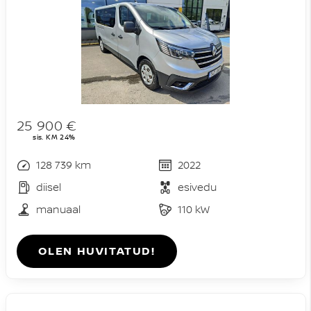
25 900 €
sis. KM 24%
128 739 km
2022
diisel
esivedu
manuaal
110 kW
OLEN HUVITATUD!