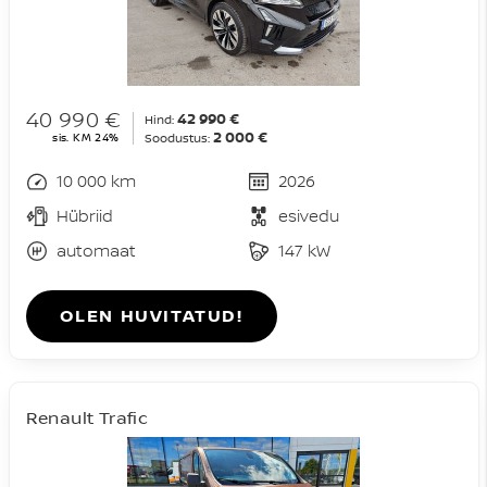
40 990 €
42 990 €
Hind:
2 000 €
sis. KM 24%
Soodustus:
10 000 km
2026
Hübriid
esivedu
automaat
147 kW
OLEN HUVITATUD!
Renault Trafic