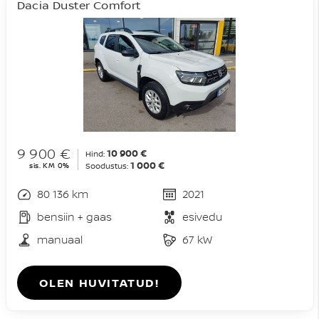
Dacia Duster Comfort
9 900 €
10 900 €
Hind:
1 000 €
sis. KM 0%
Soodustus:
80 136 km
2021
bensiin + gaas
esivedu
manuaal
67 kW
OLEN HUVITATUD!