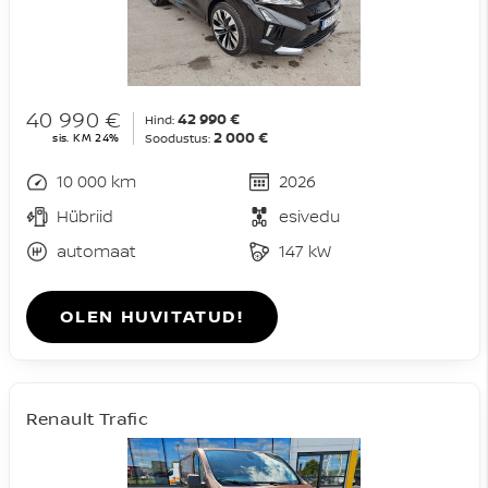
40 990 €
42 990 €
Hind:
2 000 €
sis. KM 24%
Soodustus:
10 000 km
2026
Hübriid
esivedu
automaat
147 kW
OLEN HUVITATUD!
Renault Trafic