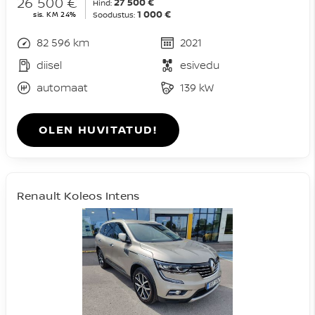
26 500 €
27 500 €
Hind:
1 000 €
sis. KM 24%
Soodustus:
82 596 km
2021
diisel
esivedu
automaat
139 kW
OLEN HUVITATUD!
Renault Koleos Intens