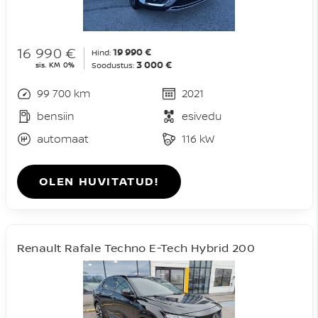
16 990 €
19 990 €
Hind:
3 000 €
sis. KM 0%
Soodustus:
99 700 km
2021
bensiin
esivedu
automaat
116 kW
OLEN HUVITATUD!
Renault Rafale Techno E-Tech Hybrid 200