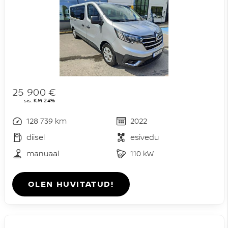
25 900 €
sis. KM 24%
128 739 km
2022
diisel
esivedu
manuaal
110 kW
OLEN HUVITATUD!