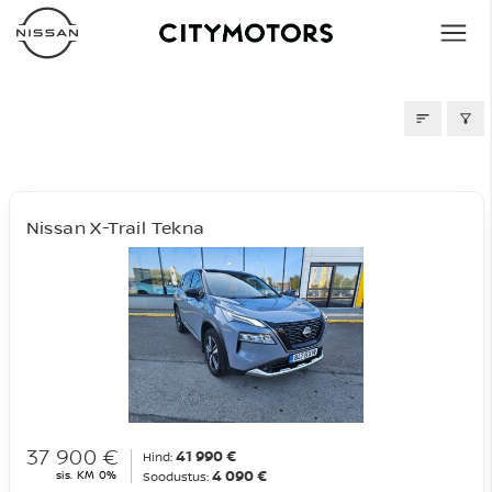
AUTOD MÜÜGIS
Nissan X-Trail Tekna
37 900 €
41 990 €
Hind:
4 090 €
sis. KM 0%
Soodustus: