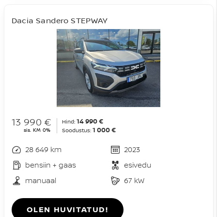
Dacia Sandero STEPWAY
13 990 €
14 990 €
Hind:
1 000 €
sis. KM 0%
Soodustus:
28 649 km
2023
bensiin + gaas
esivedu
manuaal
67 kW
OLEN HUVITATUD!