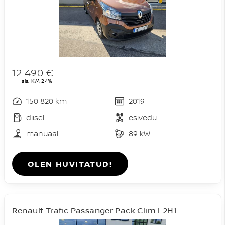
12 490 €
sis. KM 24%
150 820 km
2019
diisel
esivedu
manuaal
89 kW
OLEN HUVITATUD!
Renault Trafic Passanger Pack Clim L2H1