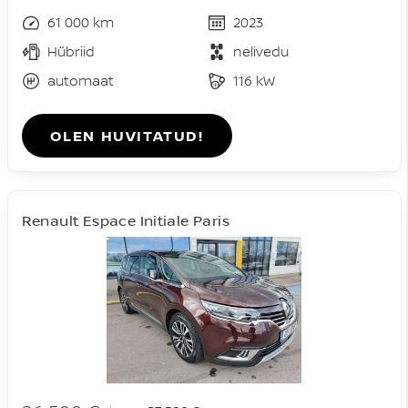
61 000 km
2023
Hübriid
nelivedu
automaat
116 kW
OLEN HUVITATUD!
Renault Espace Initiale Paris