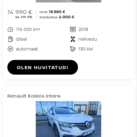
14 990 €
18 990 €
Hind:
4 000 €
sis. KM 0%
Soodustus:
115 000 km
2018
diisel
nelivedu
automaat
130 kW
OLEN HUVITATUD!
Renault Koleos Intens