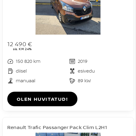
12 490 €
sis. KM 24%
150 820 km
2019
diisel
esivedu
manuaal
89 kW
OLEN HUVITATUD!
Renault Trafic Passanger Pack Clim L2H1