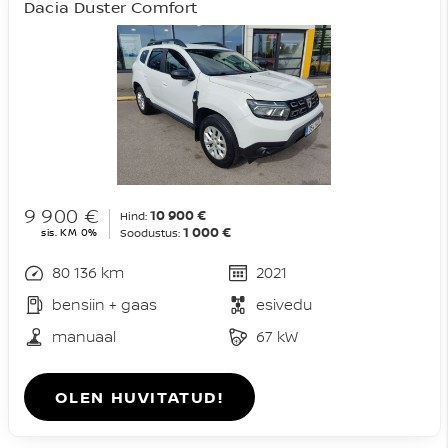
Dacia Duster Comfort
9 900 €
10 900 €
Hind:
1 000 €
sis. KM 0%
Soodustus:
80 136 km
2021
bensiin + gaas
esivedu
manuaal
67 kW
OLEN HUVITATUD!