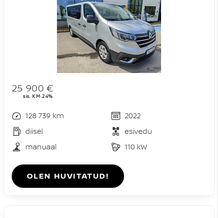
25 900 €
sis. KM 24%
128 739 km
2022
diisel
esivedu
manuaal
110 kW
OLEN HUVITATUD!