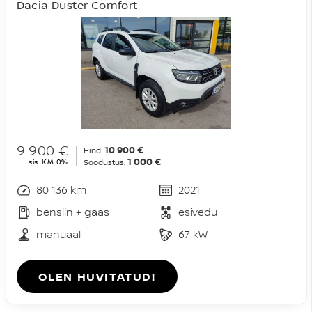
Dacia Duster Comfort
9 900 €
10 900 €
Hind:
1 000 €
sis. KM 0%
Soodustus:
80 136 km
2021
bensiin + gaas
esivedu
manuaal
67 kW
OLEN HUVITATUD!