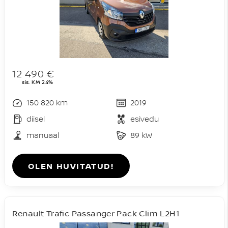
12 490 €
sis. KM 24%
150 820 km
2019
diisel
esivedu
manuaal
89 kW
OLEN HUVITATUD!
Renault Trafic Passanger Pack Clim L2H1