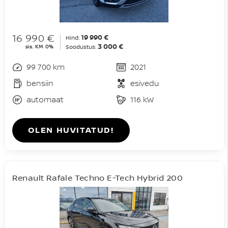
16 990 €
19 990 €
Hind:
3 000 €
sis. KM 0%
Soodustus:
99 700 km
2021
bensiin
esivedu
automaat
116 kW
OLEN HUVITATUD!
Renault Rafale Techno E-Tech Hybrid 200