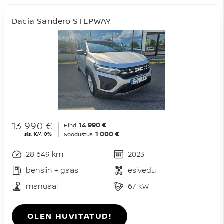
Dacia Sandero STEPWAY
13 990 €
14 990 €
Hind:
1 000 €
sis. KM 0%
Soodustus:
28 649 km
2023
bensiin + gaas
esivedu
manuaal
67 kW
OLEN HUVITATUD!