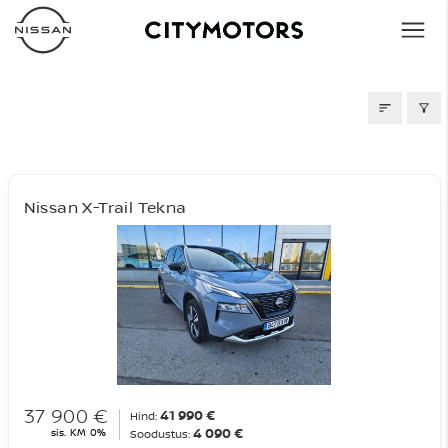
AUTOD MÜÜGIS
Nissan X-Trail Tekna
37 900 €
41 990 €
Hind:
4 090 €
sis. KM 0%
Soodustus: