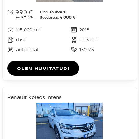
14 990 €
18 990 €
Hind:
4 000 €
sis. KM 0%
Soodustus:
115 000 km
2018
diisel
nelivedu
automaat
130 kW
OLEN HUVITATUD!
Renault Koleos Intens