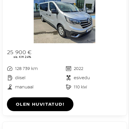
25 900 €
sis. KM 24%
128 739 km
2022
diisel
esivedu
manuaal
110 kW
OLEN HUVITATUD!