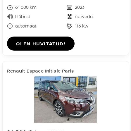
61 000 km
2023
Hübriid
nelivedu
automaat
116 kW
OLEN HUVITATUD!
Renault Espace Initiale Paris