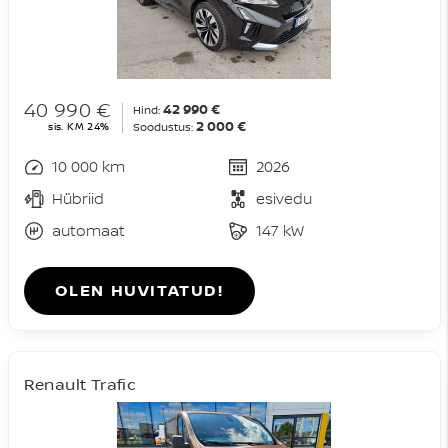
40 990 €
42 990 €
Hind:
2 000 €
sis. KM 24%
Soodustus:
10 000 km
2026
Hübriid
esivedu
automaat
147 kW
OLEN HUVITATUD!
Renault Trafic