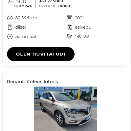
26 500 €
27 500 €
Hind:
1 000 €
sis. KM 24%
Soodustus:
82 596 km
2021
diisel
esivedu
automaat
139 kW
OLEN HUVITATUD!
Renault Koleos Intens