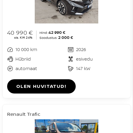
40 990 €
42 990 €
Hind:
2 000 €
sis. KM 24%
Soodustus:
10 000 km
2026
Hübriid
esivedu
automaat
147 kW
OLEN HUVITATUD!
Renault Trafic