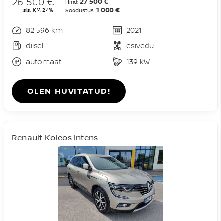
26 500 €
27 500 €
Hind:
1 000 €
sis. KM 24%
Soodustus:
82 596 km
2021
diisel
esivedu
automaat
139 kW
OLEN HUVITATUD!
Renault Koleos Intens