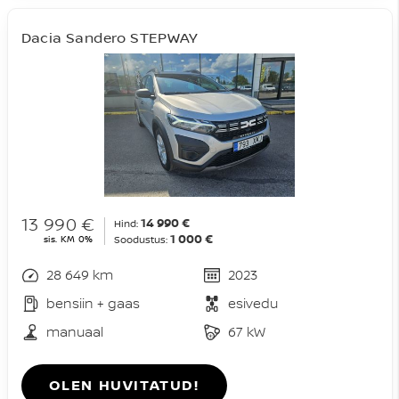
Dacia Sandero STEPWAY
13 990 €
14 990 €
Hind:
1 000 €
sis. KM 0%
Soodustus:
28 649 km
2023
bensiin + gaas
esivedu
manuaal
67 kW
OLEN HUVITATUD!