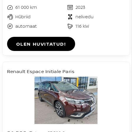
61 000 km
2023
Hübriid
nelivedu
automaat
116 kW
OLEN HUVITATUD!
Renault Espace Initiale Paris