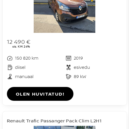
12 490 €
sis. KM 24%
150 820 km
2019
diisel
esivedu
manuaal
89 kW
OLEN HUVITATUD!
Renault Trafic Passanger Pack Clim L2H1