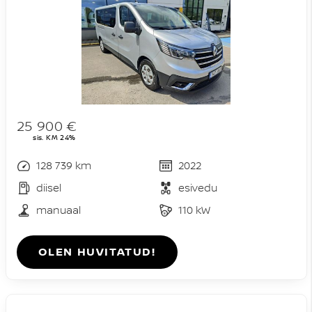
25 900 €
sis. KM 24%
128 739 km
2022
diisel
esivedu
manuaal
110 kW
OLEN HUVITATUD!