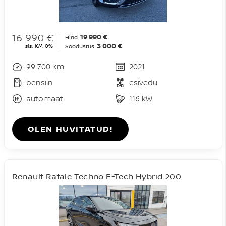
16 990 €
19 990 €
Hind:
3 000 €
sis. KM 0%
Soodustus:
99 700 km
2021
bensiin
esivedu
automaat
116 kW
OLEN HUVITATUD!
Renault Rafale Techno E-Tech Hybrid 200