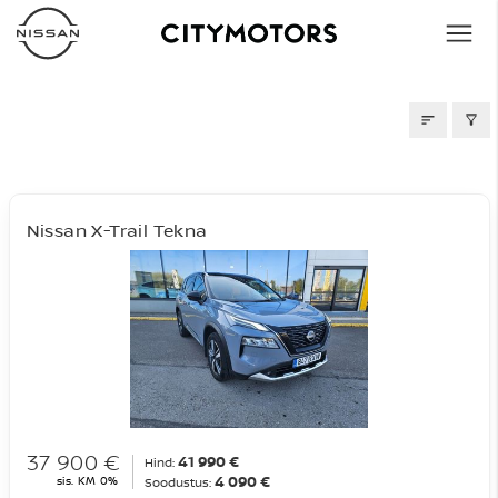
AUTOD MÜÜGIS
Nissan X-Trail Tekna
37 900 €
41 990 €
Hind:
4 090 €
sis. KM 0%
Soodustus: