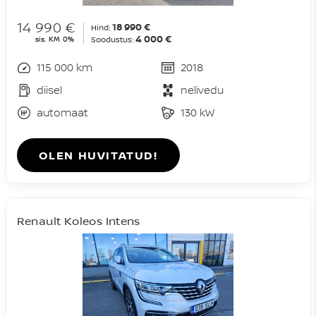
14 990 €
18 990 €
Hind:
4 000 €
sis. KM 0%
Soodustus:
115 000 km
2018
diisel
nelivedu
automaat
130 kW
OLEN HUVITATUD!
Renault Koleos Intens