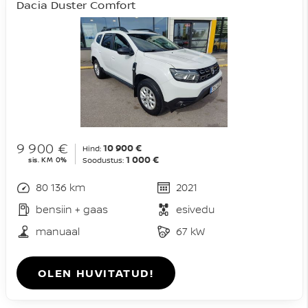
Dacia Duster Comfort
9 900 €
10 900 €
Hind:
1 000 €
sis. KM 0%
Soodustus:
80 136 km
2021
bensiin + gaas
esivedu
manuaal
67 kW
OLEN HUVITATUD!