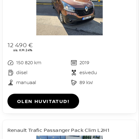
12 490 €
sis. KM 24%
150 820 km
2019
diisel
esivedu
manuaal
89 kW
OLEN HUVITATUD!
Renault Trafic Passanger Pack Clim L2H1