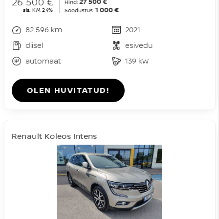
26 500 €
27 500 €
Hind:
1 000 €
sis. KM 24%
Soodustus:
82 596 km
2021
diisel
esivedu
automaat
139 kW
OLEN HUVITATUD!
Renault Koleos Intens