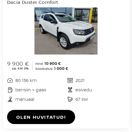
Dacia Duster Comfort
9 900 €
10 900 €
Hind:
1 000 €
sis. KM 0%
Soodustus:
80 136 km
2021
bensiin + gaas
esivedu
manuaal
67 kW
OLEN HUVITATUD!