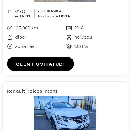
14 990 €
18 990 €
Hind:
4 000 €
sis. KM 0%
Soodustus:
115 000 km
2018
diisel
nelivedu
automaat
130 kW
OLEN HUVITATUD!
Renault Koleos Intens