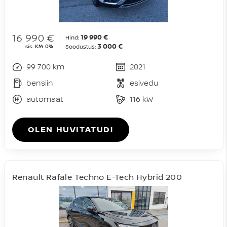
16 990 €
19 990 €
Hind:
3 000 €
sis. KM 0%
Soodustus:
99 700 km
2021
bensiin
esivedu
automaat
116 kW
OLEN HUVITATUD!
Renault Rafale Techno E-Tech Hybrid 200