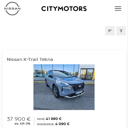
AUTOD MÜÜGIS
Nissan X-Trail Tekna
37 900 €
41 990 €
Hind:
4 090 €
sis. KM 0%
Soodustus: