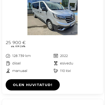
25 900 €
sis. KM 24%
128 739 km
2022
diisel
esivedu
manuaal
110 kW
OLEN HUVITATUD!