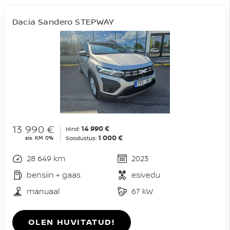
Dacia Sandero STEPWAY
13 990 €
14 990 €
Hind:
1 000 €
sis. KM 0%
Soodustus:
28 649 km
2023
bensiin + gaas
esivedu
manuaal
67 kW
OLEN HUVITATUD!