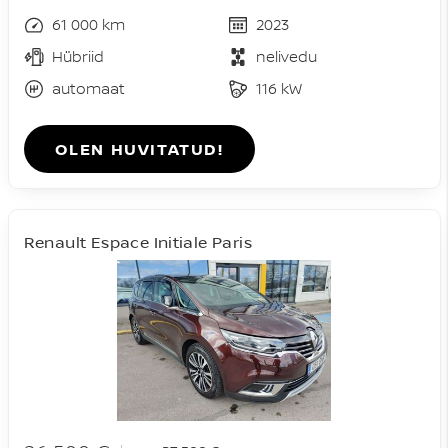
61 000 km
2023
Hübriid
nelivedu
automaat
116 kW
OLEN HUVITATUD!
Renault Espace Initiale Paris