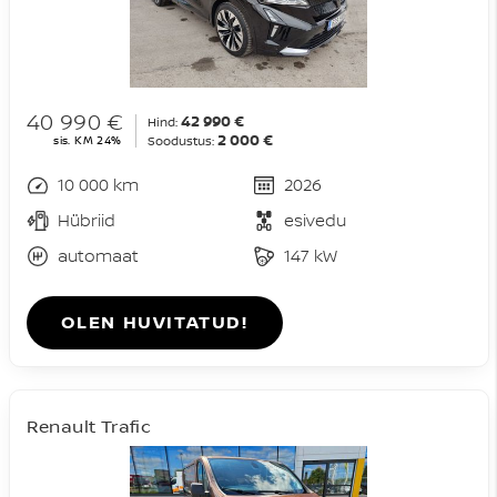
40 990 €
42 990 €
Hind:
2 000 €
sis. KM 24%
Soodustus:
10 000 km
2026
Hübriid
esivedu
automaat
147 kW
OLEN HUVITATUD!
Renault Trafic