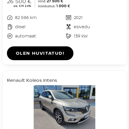
26 500 €
27 500 €
Hind:
1 000 €
sis. KM 24%
Soodustus:
82 596 km
2021
diisel
esivedu
automaat
139 kW
OLEN HUVITATUD!
Renault Koleos Intens