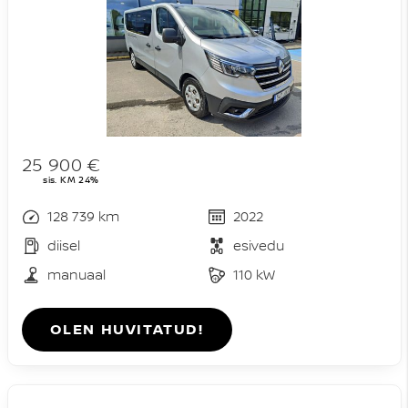
25 900 €
sis. KM 24%
128 739 km
2022
diisel
esivedu
manuaal
110 kW
OLEN HUVITATUD!