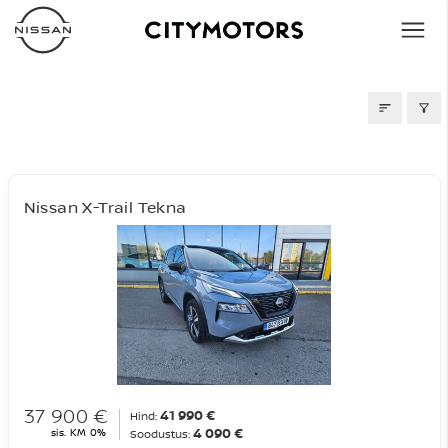
AUTOD MÜÜGIS
Nissan X-Trail Tekna
37 900 €
41 990 €
Hind:
4 090 €
sis. KM 0%
Soodustus: