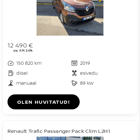
12 490 €
sis. KM 24%
150 820 km
2019
diisel
esivedu
manuaal
89 kW
OLEN HUVITATUD!
Renault Trafic Passanger Pack Clim L2H1