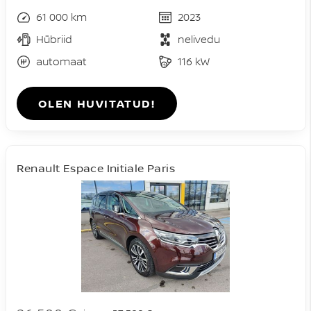
61 000 km
2023
Hübriid
nelivedu
automaat
116 kW
OLEN HUVITATUD!
Renault Espace Initiale Paris