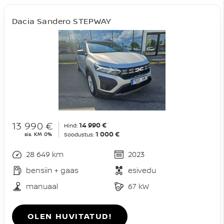
Dacia Sandero STEPWAY
13 990 €
14 990 €
Hind:
1 000 €
sis. KM 0%
Soodustus:
28 649 km
2023
bensiin + gaas
esivedu
manuaal
67 kW
OLEN HUVITATUD!