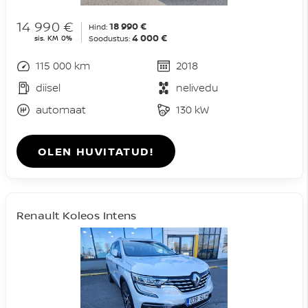
14 990 €
18 990 €
Hind:
4 000 €
sis. KM 0%
Soodustus:
115 000 km
2018
diisel
nelivedu
automaat
130 kW
OLEN HUVITATUD!
Renault Koleos Intens