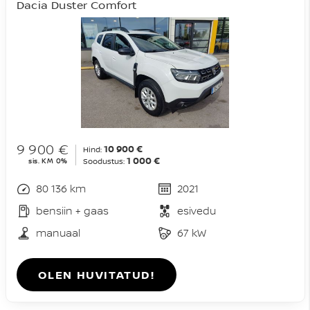
Dacia Duster Comfort
9 900 €
10 900 €
Hind:
1 000 €
sis. KM 0%
Soodustus:
80 136 km
2021
bensiin + gaas
esivedu
manuaal
67 kW
OLEN HUVITATUD!