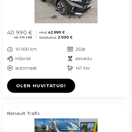
40 990 €
42 990 €
Hind:
2 000 €
sis. KM 24%
Soodustus:
10 000 km
2026
Hübriid
esivedu
automaat
147 kW
OLEN HUVITATUD!
Renault Trafic