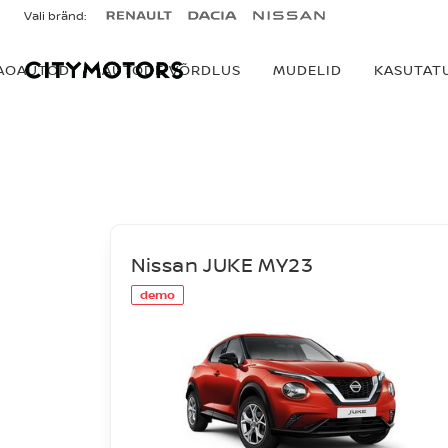
Vali bränd:
AOAUTOD
AUTODE VÕRDLUS
MUDELID
KASUTAT
LAOAUTOD
Nissan JUKE MY23
demo