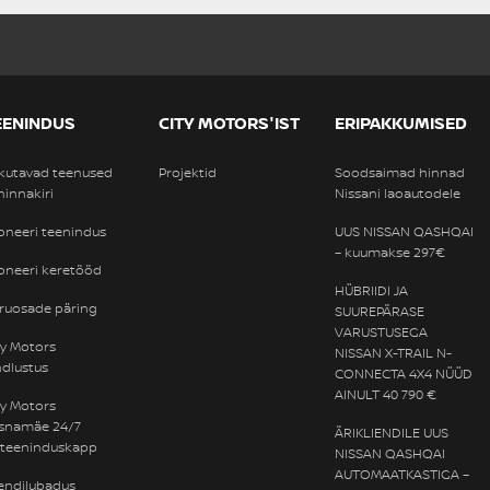
OLEN HUVITATUD!
Nissan JUKE
saadaval
#A-09072026201724
Acenta DIG-T 114HJ 7DCT
23 090 €
27 590 €
Hind:
4 500 €
Soodustus: