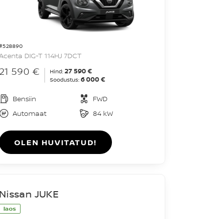
#528890
Acenta DIG-T 114HJ 7DCT
21 590 €
27 590 €
Hind:
6 000 €
Soodustus:
Bensiin
FWD
Automaat
84 kW
OLEN HUVITATUD!
Nissan JUKE
laos