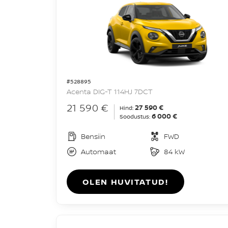
#528895
Acenta DIG-T 114HJ 7DCT
21 590 €
27 590 €
Hind:
6 000 €
Soodustus:
Bensiin
FWD
Automaat
84 kW
OLEN HUVITATUD!