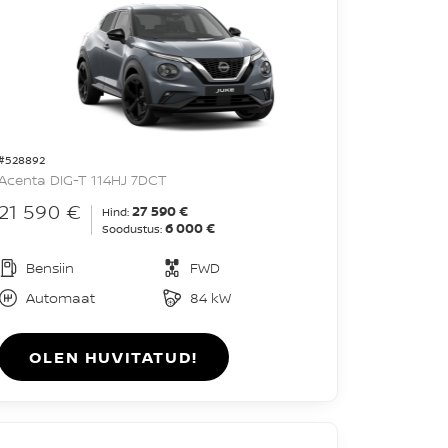
#528892
Acenta DIG-T 114HJ 7DCT
21 590 €
27 590 €
Hind:
6 000 €
Soodustus:
Bensiin
FWD
Automaat
84 kW
OLEN HUVITATUD!