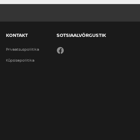
OLEN HUVITATUD!
Nissan JUKE
saadaval
#A-09072026201831
Acenta DIG-T 114HJ 7DCT
23 090 €
27 590 €
Hind:
4 500 €
Soodustus: