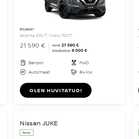
#528891
Acenta DIG-T 114HJ 7DCT
21 590 €
27 590 €
Hind:
6 000 €
Soodustus:
Bensiin
FWD
Automaat
84 kW
OLEN HUVITATUD!
Nissan JUKE
laos