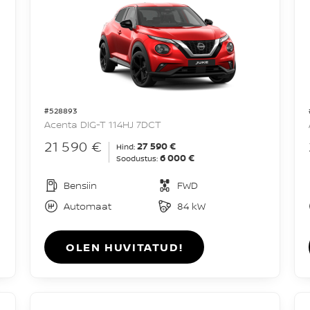
#528893
Acenta DIG-T 114HJ 7DCT
21 590 €
27 590 €
Hind:
6 000 €
Soodustus:
Bensiin
FWD
Automaat
84 kW
OLEN HUVITATUD!