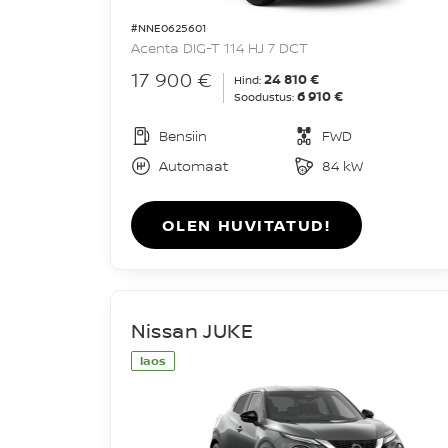
#NNE0625601
Acenta DIG-T 114 HJ 7 DCT
17 900 €
24 810 €
Hind:
6 910 €
Soodustus:
Bensiin
FWD
Automaat
84 kW
OLEN HUVITATUD!
Nissan JUKE
laos