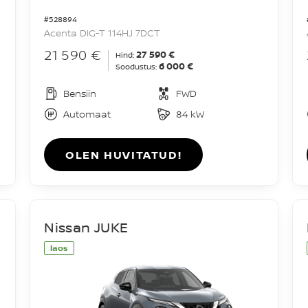
#528894
Acenta DIG-T 114HJ 7DCT
21 590 €
27 590 €
Hind:
6 000 €
Soodustus:
Bensiin
FWD
Automaat
84 kW
OLEN HUVITATUD!
Nissan JUKE
laos