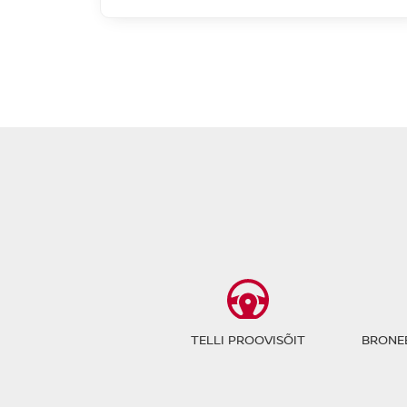
Nissan JUKE
saadaval
#A-09072026201826
Acenta DIG-T 114HJ 7DCT
23 090 €
27 590 €
Hind:
4 500 €
Soodustus:
Bensiin
FWD
Automaat
84 kW