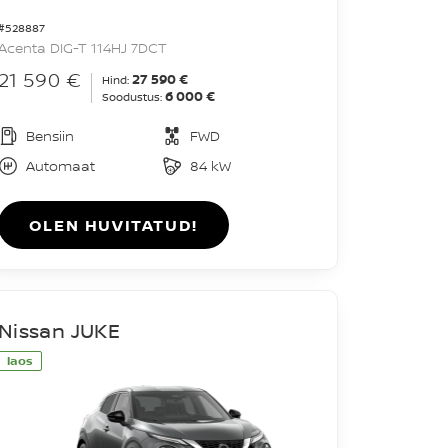
#528887
Acenta DIG-T 114HJ 7DCT
21 590 €
27 590 €
Hind:
6 000 €
Soodustus:
Bensiin
FWD
Automaat
84 kW
OLEN HUVITATUD!
Nissan JUKE
laos