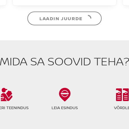
Nissan JUKE
saadaval
#A-09072026201145
Acenta DIG-T 114HJ 7DCT
23 090 €
27 590 €
Hind:
4 500 €
Soodustus:
Bensiin
FWD
Automaat
84 kW