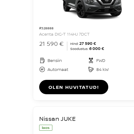
#528888
Acenta DIG-T 114HJ 7DCT
21 590 €
27 590 €
Hind:
6 000 €
Soodustus:
Bensiin
FWD
Automaat
84 kW
OLEN HUVITATUD!
Nissan JUKE
laos