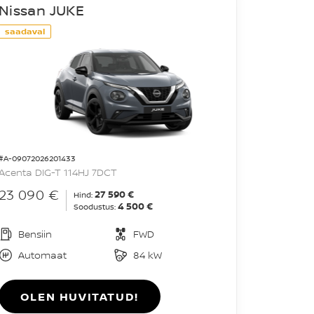
Nissan JUKE
saadaval
#A-09072026201433
Acenta DIG-T 114HJ 7DCT
23 090 €
27 590 €
Hind:
4 500 €
Soodustus:
Bensiin
FWD
Automaat
84 kW
OLEN HUVITATUD!