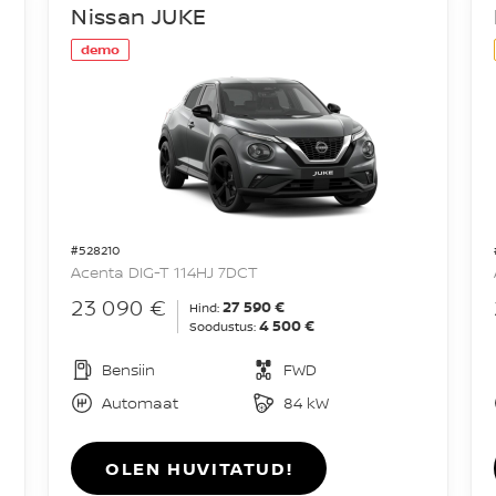
Nissan JUKE
demo
#528210
Acenta DIG-T 114HJ 7DCT
23 090 €
27 590 €
Hind:
4 500 €
Soodustus:
Bensiin
FWD
Automaat
84 kW
OLEN HUVITATUD!