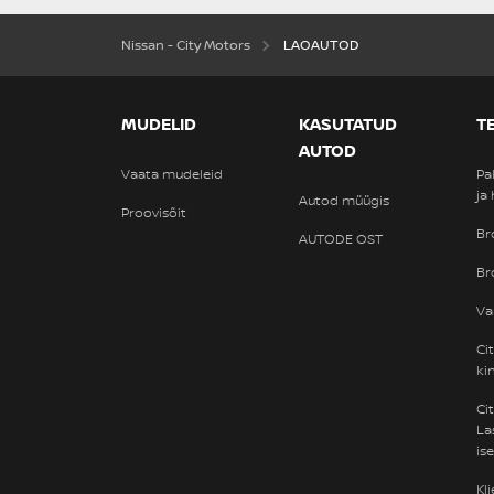
OLEN HUVITATUD!
Nissan JUKE
saadaval
#A-09072026201859
Acenta DIG-T 114HJ 7DCT
23 090 €
27 590 €
Hind:
4 500 €
Soodustus: