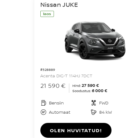
Nissan JUKE
laos
#528889
Acenta DIG-T 114HJ 7DCT
21 590 €
27 590 €
Hind:
6 000 €
Soodustus:
Bensiin
FWD
Automaat
84 kW
OLEN HUVITATUD!