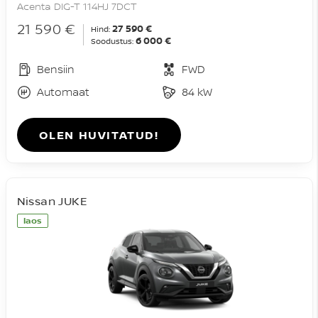
Acenta DIG-T 114HJ 7DCT
21 590 €
27 590 €
Hind:
6 000 €
Soodustus:
Bensiin
FWD
Automaat
84 kW
OLEN HUVITATUD!
Nissan JUKE
laos