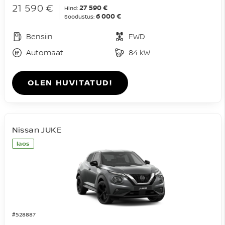
21 590 €
27 590 €
Hind:
6 000 €
Soodustus:
Bensiin
FWD
Automaat
84 kW
OLEN HUVITATUD!
Nissan JUKE
laos
#528887