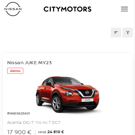
LAOAUTOD
Nissan JUKE MY23
demo
#NNE0625601
Acenta DIG-T 114 HJ 7 DCT
17 900 €
24 810 €
Hind: