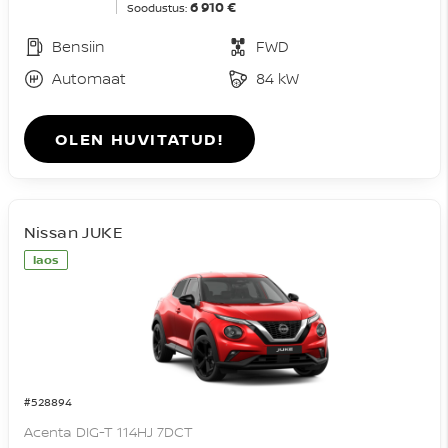
6 910 €
Soodustus:
Bensiin
FWD
Automaat
84 kW
OLEN HUVITATUD!
Nissan JUKE
laos
#528894
Acenta DIG-T 114HJ 7DCT