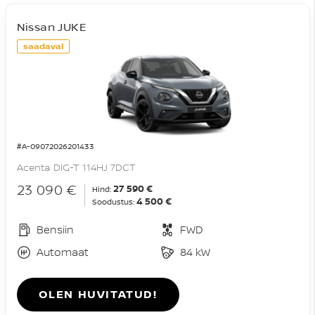
Nissan JUKE
saadaval
#A-09072026201433
Acenta DIG-T 114HJ 7DCT
23 090 €
27 590 €
Hind:
4 500 €
Soodustus:
Bensiin
FWD
Automaat
84 kW
OLEN HUVITATUD!