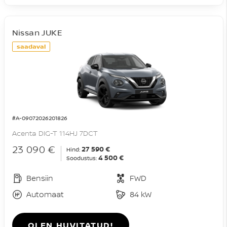
Nissan JUKE
saadaval
#A-09072026201826
Acenta DIG-T 114HJ 7DCT
23 090 €
27 590 €
Hind:
4 500 €
Soodustus:
Bensiin
FWD
Automaat
84 kW
OLEN HUVITATUD!