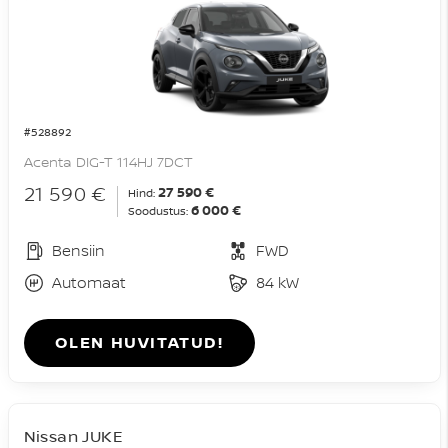
#528892
Acenta DIG-T 114HJ 7DCT
21 590 €
27 590 €
Hind:
6 000 €
Soodustus:
Bensiin
FWD
Automaat
84 kW
OLEN HUVITATUD!
Nissan JUKE