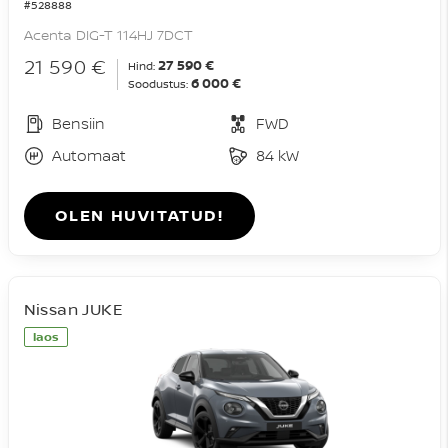
#528888
Acenta DIG-T 114HJ 7DCT
21 590 €
27 590 €
Hind:
6 000 €
Soodustus:
Bensiin
FWD
Automaat
84 kW
OLEN HUVITATUD!
Nissan JUKE
laos