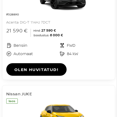
#528890
Acenta DIG-T 114HJ 7DCT
21 590 €
27 590 €
Hind:
6 000 €
Soodustus:
Bensiin
FWD
Automaat
84 kW
OLEN HUVITATUD!
Nissan JUKE
laos