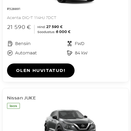
#528891
Acenta DIG-T 114HJ 7DCT
21 590 €
27 590 €
Hind:
6 000 €
Soodustus:
Bensiin
FWD
Automaat
84 kW
OLEN HUVITATUD!
Nissan JUKE
laos