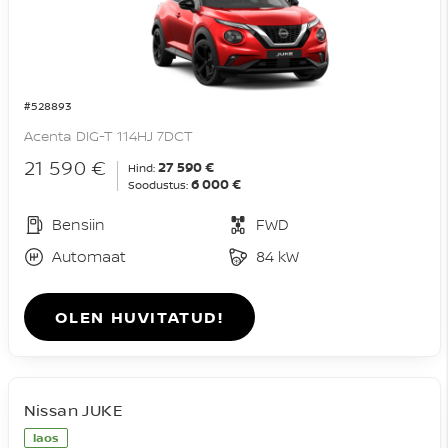
#528893
Acenta DIG-T 114HJ 7DCT
21 590 €
27 590 €
Hind:
6 000 €
Soodustus:
Bensiin
FWD
Automaat
84 kW
OLEN HUVITATUD!
Nissan JUKE
laos