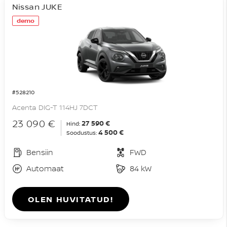
Nissan JUKE
demo
#528210
Acenta DIG-T 114HJ 7DCT
23 090 €
27 590 €
Hind:
4 500 €
Soodustus:
Bensiin
FWD
Automaat
84 kW
OLEN HUVITATUD!