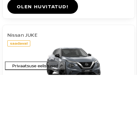
OLEN HUVITATUD!
Nissan JUKE
saadaval
#A-09072026201631
Acenta DIG-T 114HJ 7DCT
23 090 €
27 590 €
Hind:
4 500 €
Soodustus:
Bensiin
FWD
Automaat
84 kW