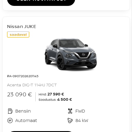
Nissan JUKE
saadaval
#A-09072026201145
Acenta DIG-T 114HJ 7DCT
23 090 €
27 590 €
Hind:
4 500 €
Soodustus:
Bensiin
FWD
Automaat
84 kW