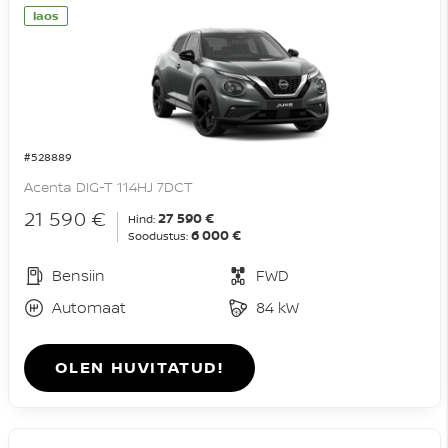
laos
#528889
Acenta DIG-T 114HJ 7DCT
21 590 €
27 590 €
Hind:
6 000 €
Soodustus:
Bensiin
FWD
Automaat
84 kW
OLEN HUVITATUD!