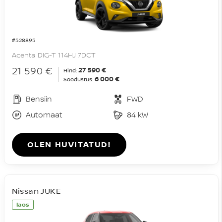
#528895
Acenta DIG-T 114HJ 7DCT
21 590 €
27 590 €
Hind:
6 000 €
Soodustus:
Bensiin
FWD
Automaat
84 kW
OLEN HUVITATUD!
Nissan JUKE
laos