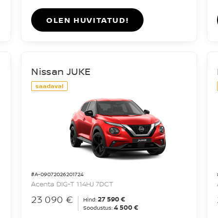
OLEN HUVITATUD!
Nissan JUKE
saadaval
#A-09072026201724
Acenta DIG-T 114HJ 7DCT
23 090 €
27 590 €
Hind:
4 500 €
Soodustus: