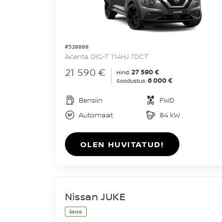
#528888
Acenta DIG-T 114HJ 7DCT
21 590 €
27 590 €
Hind:
6 000 €
Soodustus:
Bensiin
FWD
Automaat
84 kW
OLEN HUVITATUD!
Nissan JUKE
laos