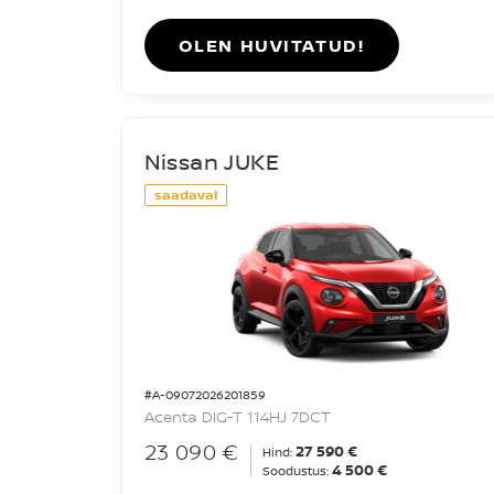
OLEN HUVITATUD!
Nissan JUKE
saadaval
#A-09072026201859
Acenta DIG-T 114HJ 7DCT
23 090 €
27 590 €
Hind:
4 500 €
Soodustus: