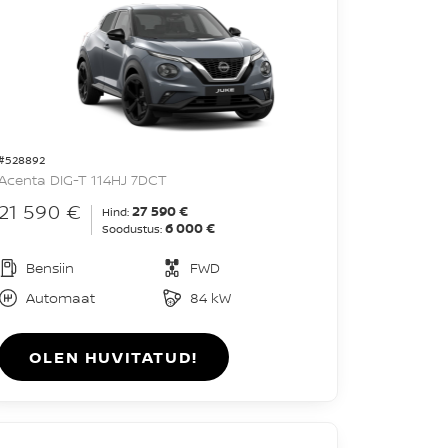
#528892
Acenta DIG-T 114HJ 7DCT
21 590 €
27 590 €
Hind:
6 000 €
Soodustus:
Bensiin
FWD
Automaat
84 kW
OLEN HUVITATUD!