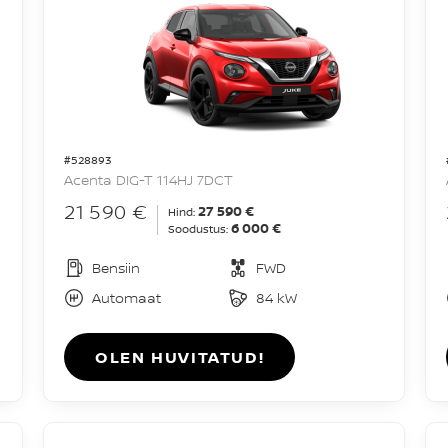
#528893
Acenta DIG-T 114HJ 7DCT
21 590 €
27 590 €
Hind:
6 000 €
Soodustus:
Bensiin
FWD
Automaat
84 kW
OLEN HUVITATUD!