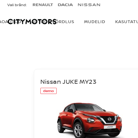
Vali bränd:
AOAUTOD
AUTODE VÕRDLUS
MUDELID
KASUTAT
LAOAUTOD
Nissan JUKE MY23
demo