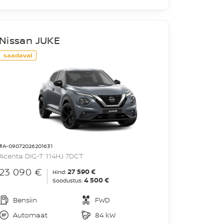
Nissan JUKE
saadaval
#A-09072026201631
Acenta DIG-T 114HJ 7DCT
23 090 €
27 590 €
Hind:
4 500 €
Soodustus:
Bensiin
FWD
Automaat
84 kW