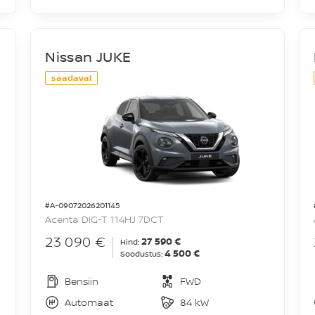
Nissan JUKE
saadaval
#A-09072026201145
Acenta DIG-T 114HJ 7DCT
23 090 €
27 590 €
Hind:
4 500 €
Soodustus:
Bensiin
FWD
Automaat
84 kW