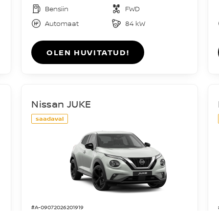
Bensiin
FWD
Automaat
84 kW
OLEN HUVITATUD!
Nissan JUKE
saadaval
#A-09072026201919
Acenta DIG-T 114HJ 7DCT