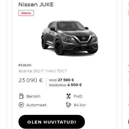
Nissan JUKE
demo
#528210
Acenta DIG-T 114HJ 7DCT
23 090 €
27 590 €
Hind:
4 500 €
Soodustus:
Bensiin
FWD
Automaat
84 kW
OLEN HUVITATUD!