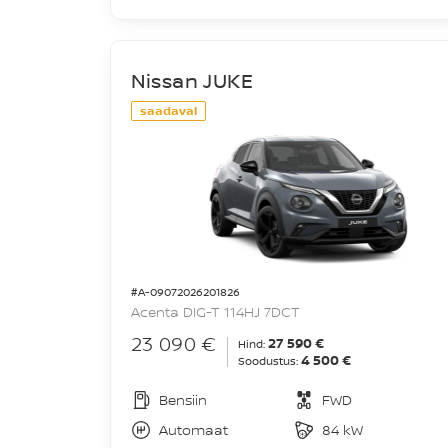
Nissan JUKE
saadaval
#A-09072026201826
Acenta DIG-T 114HJ 7DCT
23 090 €
27 590 €
Hind:
4 500 €
Soodustus:
Bensiin
FWD
Automaat
84 kW