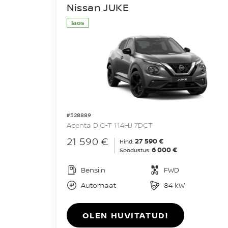
Nissan JUKE
laos
#528889
Acenta DIG-T 114HJ 7DCT
21 590 €
27 590 €
Hind:
6 000 €
Soodustus:
Bensiin
FWD
Automaat
84 kW
OLEN HUVITATUD!