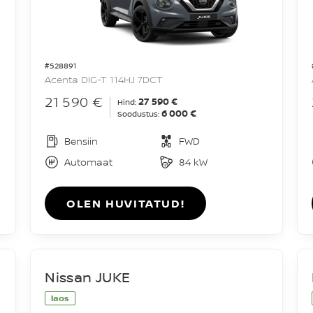
#528891
Acenta DIG-T 114HJ 7DCT
21 590 €
27 590 €
Hind:
6 000 €
Soodustus:
Bensiin
FWD
Automaat
84 kW
OLEN HUVITATUD!
Nissan JUKE
laos