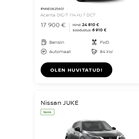
#NNE0625601
Acenta DIG-T 114 HJ 7 DCT
17 900 €
24 810 €
Hind:
6 910 €
Soodustus:
Bensiin
FWD
Automaat
84 kW
OLEN HUVITATUD!
Nissan JUKE
laos