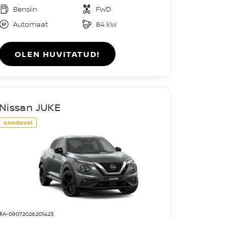
Bensiin
FWD
Automaat
84 kW
OLEN HUVITATUD!
Nissan JUKE
saadaval
#A-09072026201423
Acenta DIG-T 114HJ 7DCT