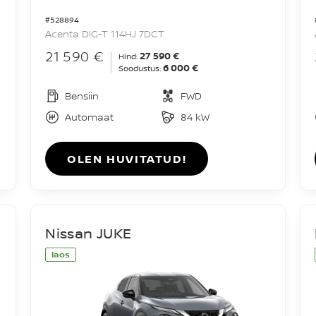
#528894
Acenta DIG-T 114HJ 7DCT
21 590 €
27 590 €
Hind:
6 000 €
Soodustus:
Bensiin
FWD
Automaat
84 kW
OLEN HUVITATUD!
Nissan JUKE
laos