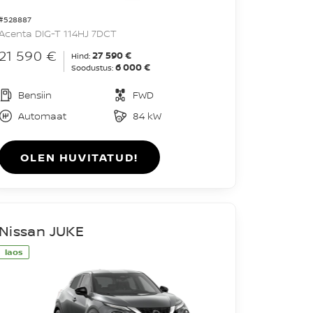
#528887
Acenta DIG-T 114HJ 7DCT
21 590 €
27 590 €
Hind:
6 000 €
Soodustus:
Bensiin
FWD
Automaat
84 kW
OLEN HUVITATUD!
Nissan JUKE
laos