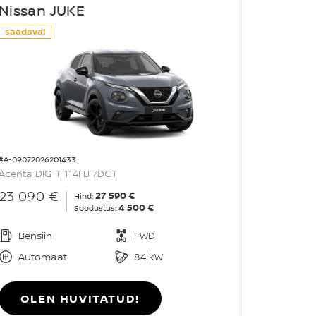
Nissan JUKE
saadaval
#A-09072026201433
Acenta DIG-T 114HJ 7DCT
23 090 €
27 590 €
Hind:
4 500 €
Soodustus:
Bensiin
FWD
Automaat
84 kW
OLEN HUVITATUD!