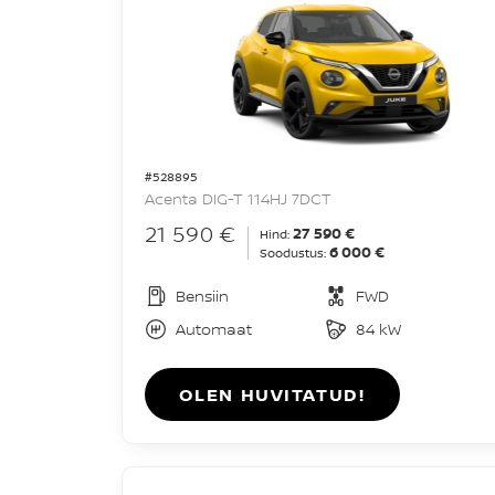
#528895
Acenta DIG-T 114HJ 7DCT
21 590 €
27 590 €
Hind:
6 000 €
Soodustus:
Bensiin
FWD
Automaat
84 kW
OLEN HUVITATUD!