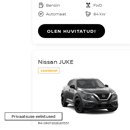
Bensiin
FWD
Automaat
84 kW
OLEN HUVITATUD!
Nissan JUKE
saadaval
#A-09072026201551
Acenta DIG-T 114HJ 7DCT