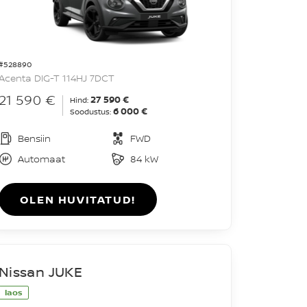
#528890
Acenta DIG-T 114HJ 7DCT
21 590 €
27 590 €
Hind:
6 000 €
Soodustus:
Bensiin
FWD
Automaat
84 kW
OLEN HUVITATUD!
Nissan JUKE
laos