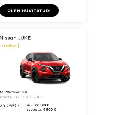
OLEN HUVITATUD!
Nissan JUKE
saadaval
#A-09072026201831
Acenta DIG-T 114HJ 7DCT
23 090 €
27 590 €
Hind:
4 500 €
Soodustus: