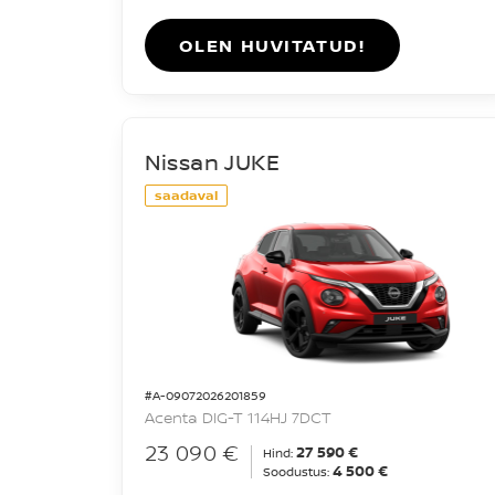
OLEN HUVITATUD!
Nissan JUKE
saadaval
#A-09072026201859
Acenta DIG-T 114HJ 7DCT
23 090 €
27 590 €
Hind:
4 500 €
Soodustus: