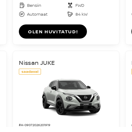
Bensiin
FWD
Automaat
84 kW
OLEN HUVITATUD!
Nissan JUKE
saadaval
#A-09072026201919
Acenta DIG-T 114HJ 7DCT