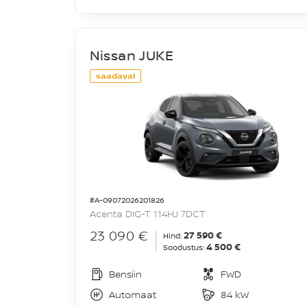
Nissan JUKE
saadaval
#A-09072026201826
Acenta DIG-T 114HJ 7DCT
23 090 €
27 590 €
Hind:
4 500 €
Soodustus:
Bensiin
FWD
Automaat
84 kW