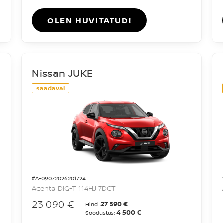
OLEN HUVITATUD!
Nissan JUKE
saadaval
#A-09072026201724
Acenta DIG-T 114HJ 7DCT
23 090 €
27 590 €
Hind:
4 500 €
Soodustus: