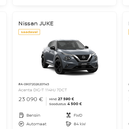
Nissan JUKE
saadaval
#A-09072026201145
Acenta DIG-T 114HJ 7DCT
23 090 €
27 590 €
Hind:
4 500 €
Soodustus:
Bensiin
FWD
Automaat
84 kW