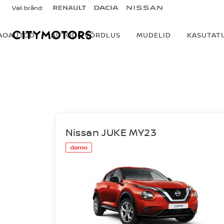
Vali bränd:
AOAUTOD
AUTODE VÕRDLUS
MUDELID
KASUTAT
LAOAUTOD
Nissan JUKE MY23
demo