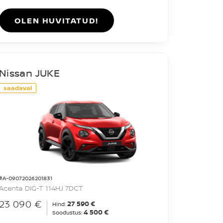
OLEN HUVITATUD!
Nissan JUKE
saadaval
#A-09072026201831
Acenta DIG-T 114HJ 7DCT
23 090 €
27 590 €
Hind:
4 500 €
Soodustus: