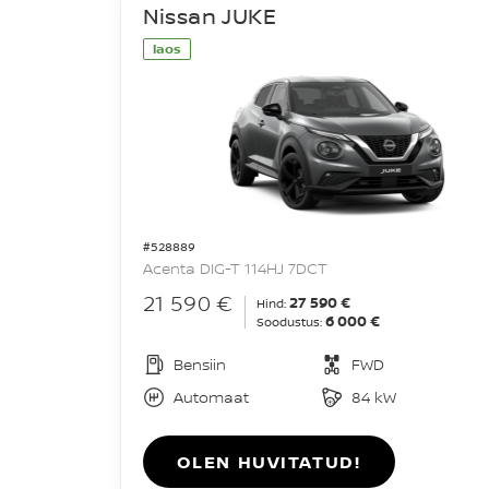
Nissan JUKE
laos
#528889
Acenta DIG-T 114HJ 7DCT
21 590 €
27 590 €
Hind:
6 000 €
Soodustus:
Bensiin
FWD
Automaat
84 kW
OLEN HUVITATUD!