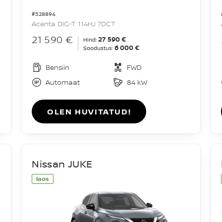
#528894
Acenta DIG-T 114HJ 7DCT
21 590 €
27 590 €
Hind:
6 000 €
Soodustus:
Bensiin
FWD
Automaat
84 kW
OLEN HUVITATUD!
Nissan JUKE
laos