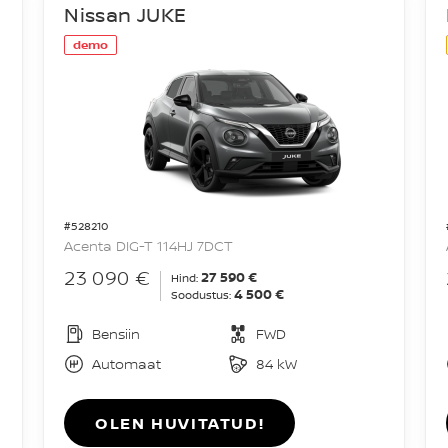
Nissan JUKE
demo
#528210
Acenta DIG-T 114HJ 7DCT
23 090 €
27 590 €
Hind:
4 500 €
Soodustus:
Bensiin
FWD
Automaat
84 kW
OLEN HUVITATUD!