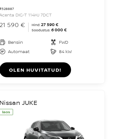
#528887
Acenta DIG-T 114HJ 7DCT
21 590 €
27 590 €
Hind:
6 000 €
Soodustus:
Bensiin
FWD
Automaat
84 kW
OLEN HUVITATUD!
Nissan JUKE
laos