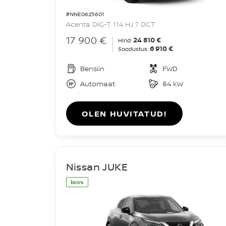
#NNE0625601
Acenta DIG-T 114 HJ 7 DCT
17 900 €
24 810 €
Hind:
6 910 €
Soodustus:
Bensiin
FWD
Automaat
84 kW
OLEN HUVITATUD!
Nissan JUKE
laos