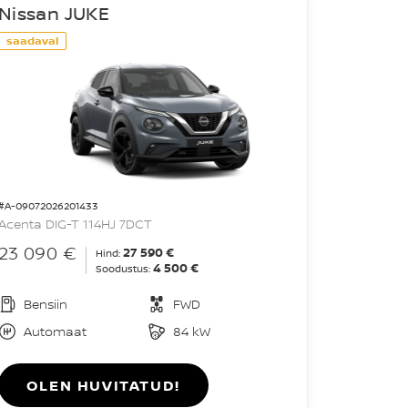
Nissan JUKE
saadaval
#A-09072026201433
Acenta DIG-T 114HJ 7DCT
23 090 €
27 590 €
Hind:
4 500 €
Soodustus:
Bensiin
FWD
Automaat
84 kW
OLEN HUVITATUD!