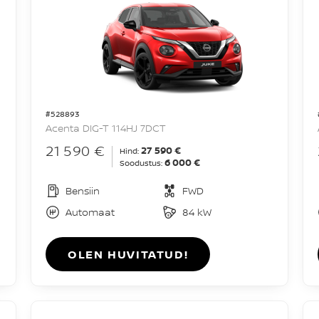
#528893
Acenta DIG-T 114HJ 7DCT
21 590 €
27 590 €
Hind:
6 000 €
Soodustus:
Bensiin
FWD
Automaat
84 kW
OLEN HUVITATUD!