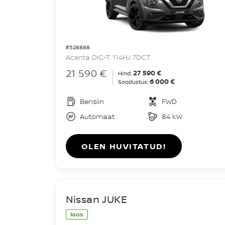
#528888
Acenta DIG-T 114HJ 7DCT
21 590 €
27 590 €
Hind:
6 000 €
Soodustus:
Bensiin
FWD
Automaat
84 kW
OLEN HUVITATUD!
Nissan JUKE
laos