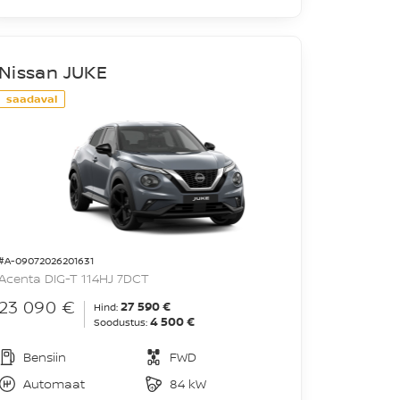
Nissan JUKE
saadaval
#A-09072026201631
Acenta DIG-T 114HJ 7DCT
23 090 €
27 590 €
Hind:
4 500 €
Soodustus:
Bensiin
FWD
Automaat
84 kW