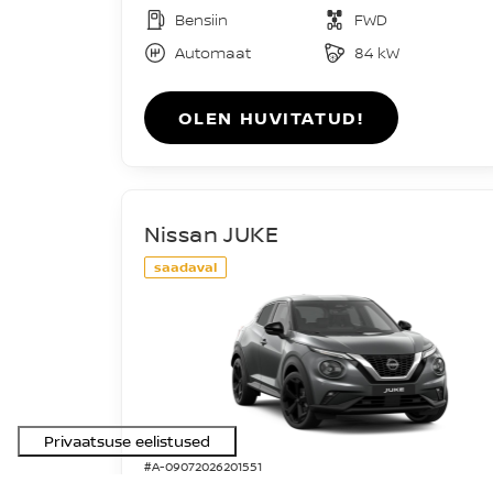
Bensiin
FWD
Automaat
84 kW
OLEN HUVITATUD!
Nissan JUKE
saadaval
#A-09072026201551
Acenta DIG-T 114HJ 7DCT