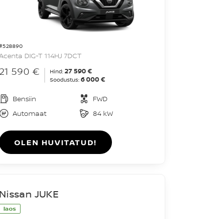
#528890
Acenta DIG-T 114HJ 7DCT
21 590 €
27 590 €
Hind:
6 000 €
Soodustus:
Bensiin
FWD
Automaat
84 kW
OLEN HUVITATUD!
Nissan JUKE
laos