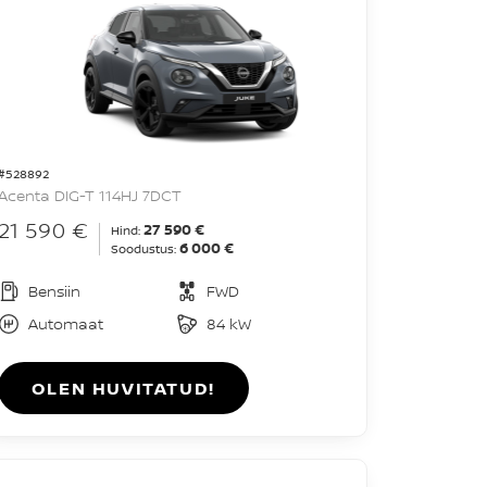
#528892
Acenta DIG-T 114HJ 7DCT
21 590 €
27 590 €
Hind:
6 000 €
Soodustus:
Bensiin
FWD
Automaat
84 kW
OLEN HUVITATUD!