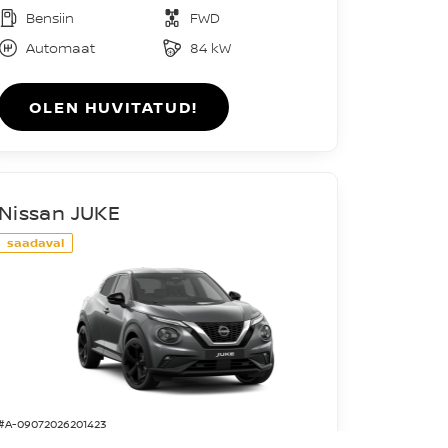
Bensiin
FWD
Automaat
84 kW
OLEN HUVITATUD!
Nissan JUKE
saadaval
#A-09072026201423
Acenta DIG-T 114HJ 7DCT