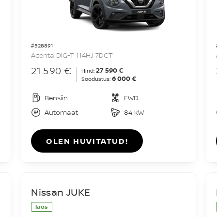
#528891
Acenta DIG-T 114HJ 7DCT
21 590 €
27 590 €
Hind:
6 000 €
Soodustus:
Bensiin
FWD
Automaat
84 kW
OLEN HUVITATUD!
Nissan JUKE
laos