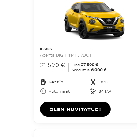
#528895
Acenta DIG-T 114HJ 7DCT
21 590 €
27 590 €
Hind:
6 000 €
Soodustus:
Bensiin
FWD
Automaat
84 kW
OLEN HUVITATUD!