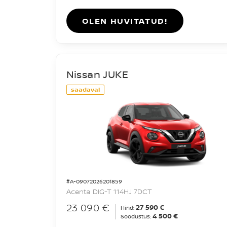
OLEN HUVITATUD!
Nissan JUKE
saadaval
#A-09072026201859
Acenta DIG-T 114HJ 7DCT
23 090 €
27 590 €
Hind:
4 500 €
Soodustus: