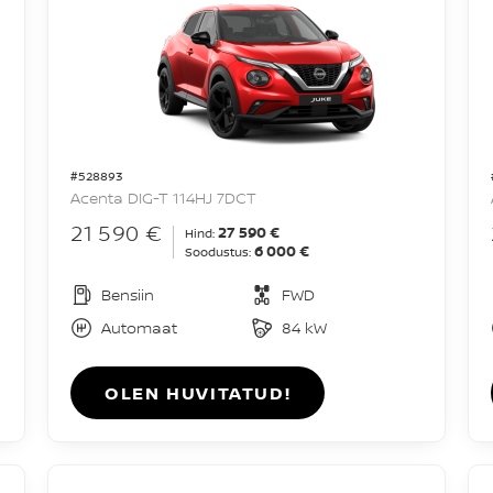
#528893
Acenta DIG-T 114HJ 7DCT
21 590 €
27 590 €
Hind:
6 000 €
Soodustus:
Bensiin
FWD
Automaat
84 kW
OLEN HUVITATUD!