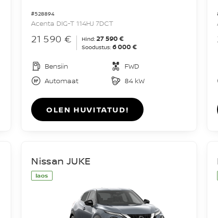
#528894
Acenta DIG-T 114HJ 7DCT
21 590 €
27 590 €
Hind:
6 000 €
Soodustus:
Bensiin
FWD
Automaat
84 kW
OLEN HUVITATUD!
Nissan JUKE
laos