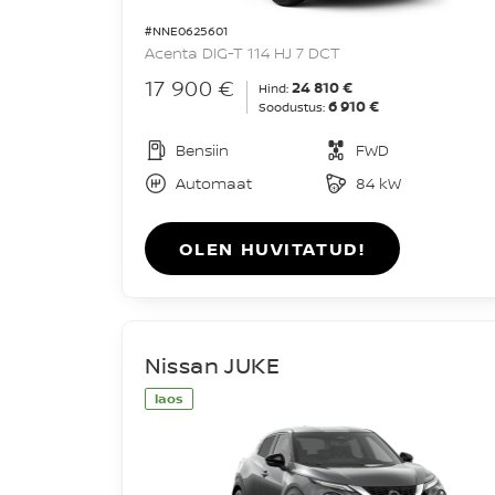
#NNE0625601
Acenta DIG-T 114 HJ 7 DCT
17 900 €
24 810 €
Hind:
6 910 €
Soodustus:
Bensiin
FWD
Automaat
84 kW
OLEN HUVITATUD!
Nissan JUKE
laos