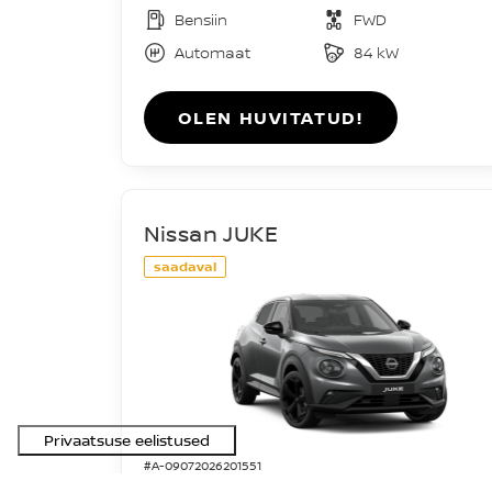
Bensiin
FWD
Automaat
84 kW
OLEN HUVITATUD!
Nissan JUKE
saadaval
#A-09072026201551
Acenta DIG-T 114HJ 7DCT