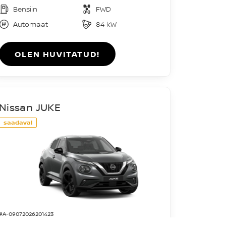
Bensiin
FWD
Automaat
84 kW
OLEN HUVITATUD!
Nissan JUKE
saadaval
#A-09072026201423
Acenta DIG-T 114HJ 7DCT