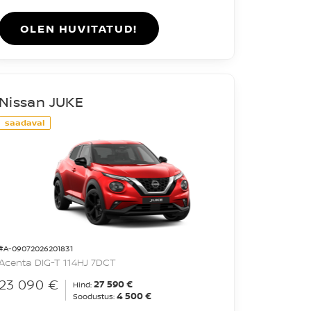
OLEN HUVITATUD!
Nissan JUKE
saadaval
#A-09072026201831
Acenta DIG-T 114HJ 7DCT
23 090 €
27 590 €
Hind:
4 500 €
Soodustus: