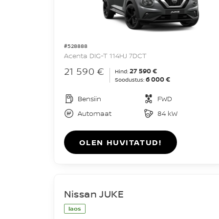
#528888
Acenta DIG-T 114HJ 7DCT
21 590 €
27 590 €
Hind:
6 000 €
Soodustus:
Bensiin
FWD
Automaat
84 kW
OLEN HUVITATUD!
Nissan JUKE
laos