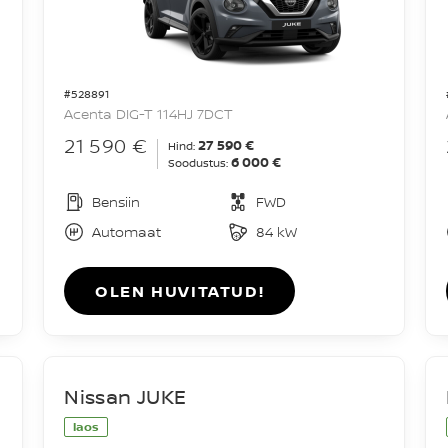
#528891
Acenta DIG-T 114HJ 7DCT
21 590 €
27 590 €
Hind:
6 000 €
Soodustus:
Bensiin
FWD
Automaat
84 kW
OLEN HUVITATUD!
Nissan JUKE
laos