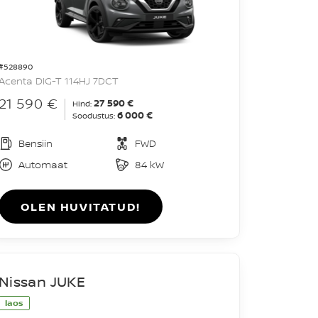
#528890
Acenta DIG-T 114HJ 7DCT
21 590 €
27 590 €
Hind:
6 000 €
Soodustus:
Bensiin
FWD
Automaat
84 kW
OLEN HUVITATUD!
Nissan JUKE
laos