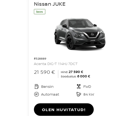
Nissan JUKE
laos
#528889
Acenta DIG-T 114HJ 7DCT
21 590 €
27 590 €
Hind:
6 000 €
Soodustus:
Bensiin
FWD
Automaat
84 kW
OLEN HUVITATUD!