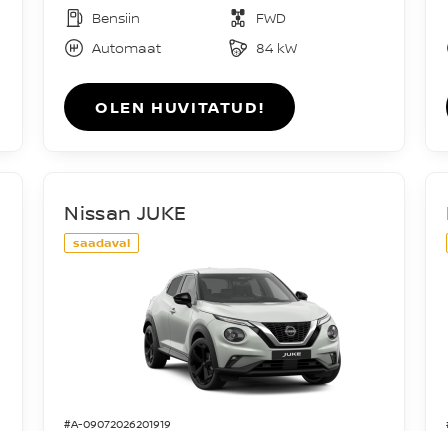
Bensiin
FWD
Automaat
84 kW
OLEN HUVITATUD!
Nissan JUKE
saadaval
#A-09072026201919
Acenta DIG-T 114HJ 7DCT