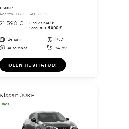
#528887
Acenta DIG-T 114HJ 7DCT
21 590 €
27 590 €
Hind:
6 000 €
Soodustus:
Bensiin
FWD
Automaat
84 kW
OLEN HUVITATUD!
Nissan JUKE
laos