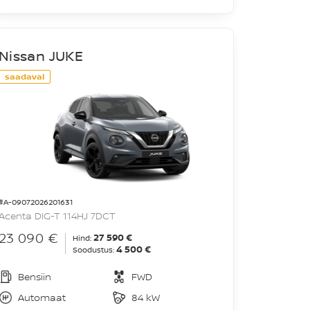
Nissan JUKE
saadaval
#A-09072026201631
Acenta DIG-T 114HJ 7DCT
23 090 €
27 590 €
Hind:
4 500 €
Soodustus:
Bensiin
FWD
Automaat
84 kW