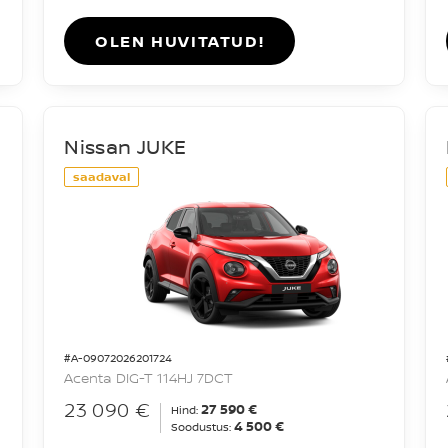
OLEN HUVITATUD!
Nissan JUKE
saadaval
#A-09072026201724
Acenta DIG-T 114HJ 7DCT
23 090 €
27 590 €
Hind:
4 500 €
Soodustus: