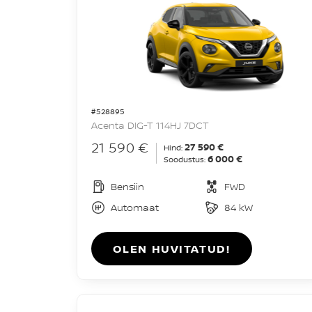
#528895
Acenta DIG-T 114HJ 7DCT
21 590 €
27 590 €
Hind:
6 000 €
Soodustus:
Bensiin
FWD
Automaat
84 kW
OLEN HUVITATUD!