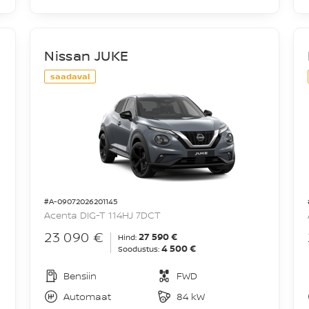
Nissan JUKE
saadaval
#A-09072026201145
Acenta DIG-T 114HJ 7DCT
23 090 €
27 590 €
Hind:
4 500 €
Soodustus:
Bensiin
FWD
Automaat
84 kW