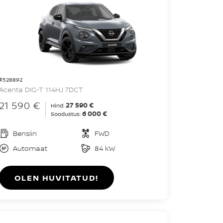
#528892
Acenta DIG-T 114HJ 7DCT
21 590 €
27 590 €
Hind:
6 000 €
Soodustus:
Bensiin
FWD
Automaat
84 kW
OLEN HUVITATUD!