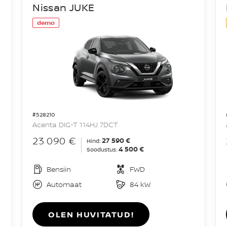
Nissan JUKE
demo
#528210
Acenta DIG-T 114HJ 7DCT
23 090 €
27 590 €
Hind:
4 500 €
Soodustus:
Bensiin
FWD
Automaat
84 kW
OLEN HUVITATUD!