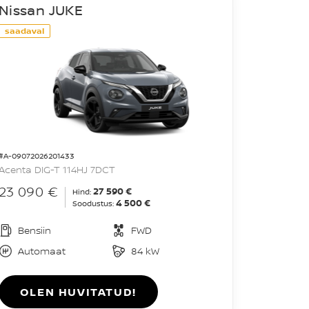
Nissan JUKE
saadaval
#A-09072026201433
Acenta DIG-T 114HJ 7DCT
23 090 €
27 590 €
Hind:
4 500 €
Soodustus:
Bensiin
FWD
Automaat
84 kW
OLEN HUVITATUD!