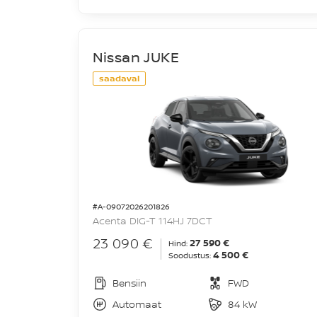
Nissan JUKE
saadaval
#A-09072026201826
Acenta DIG-T 114HJ 7DCT
23 090 €
27 590 €
Hind:
4 500 €
Soodustus:
Bensiin
FWD
Automaat
84 kW