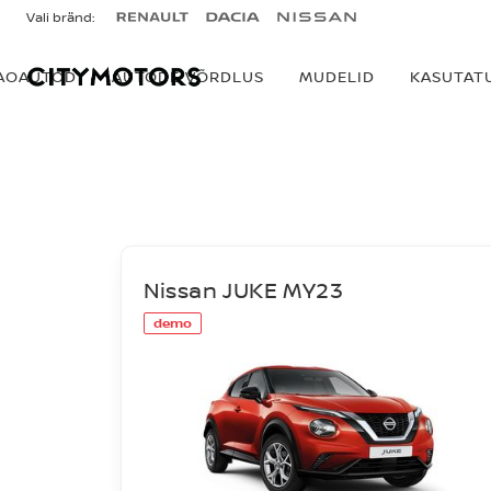
Vali bränd:
AOAUTOD
AUTODE VÕRDLUS
MUDELID
KASUTAT
LAOAUTOD
Nissan JUKE MY23
demo