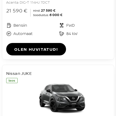
Acenta DIG-T 114HJ 7DCT
21 590 €
27 590 €
Hind:
6 000 €
Soodustus:
Bensiin
FWD
Automaat
84 kW
OLEN HUVITATUD!
Nissan JUKE
laos