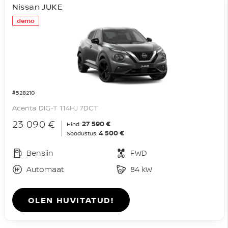
Nissan JUKE
demo
#528210
Acenta DIG-T 114HJ 7DCT
23 090 €
27 590 €
Hind:
4 500 €
Soodustus:
Bensiin
FWD
Automaat
84 kW
OLEN HUVITATUD!