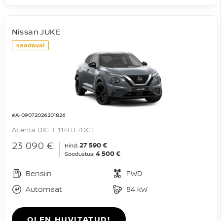
Nissan JUKE
saadaval
#A-09072026201826
Acenta DIG-T 114HJ 7DCT
23 090 €
27 590 €
Hind:
4 500 €
Soodustus:
Bensiin
FWD
Automaat
84 kW
OLEN HUVITATUD!