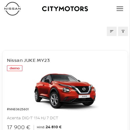
LAOAUTOD
Nissan JUKE MY23
demo
#NNE0625601
Acenta DIG-T 114 HJ 7 DCT
17 900 €
24 810 €
Hind: