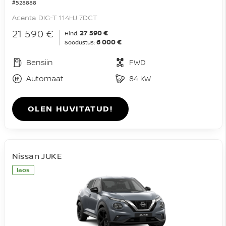
#528888
Acenta DIG-T 114HJ 7DCT
21 590 €
27 590 €
Hind:
6 000 €
Soodustus:
Bensiin
FWD
Automaat
84 kW
OLEN HUVITATUD!
Nissan JUKE
laos