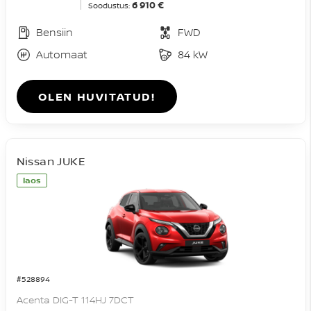
6 910 €
Soodustus:
Bensiin
FWD
Automaat
84 kW
OLEN HUVITATUD!
Nissan JUKE
laos
#528894
Acenta DIG-T 114HJ 7DCT