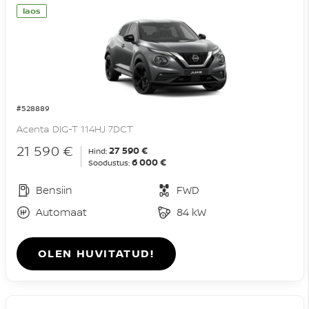
laos
#528889
Acenta DIG-T 114HJ 7DCT
21 590 €
27 590 €
Hind:
6 000 €
Soodustus:
Bensiin
FWD
Automaat
84 kW
OLEN HUVITATUD!