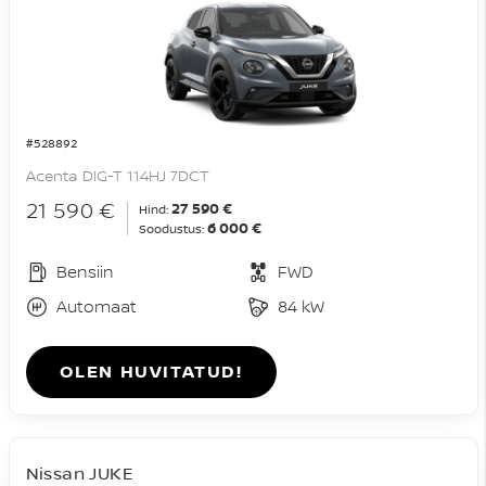
#528892
Acenta DIG-T 114HJ 7DCT
21 590 €
27 590 €
Hind:
6 000 €
Soodustus:
Bensiin
FWD
Automaat
84 kW
OLEN HUVITATUD!
Nissan JUKE