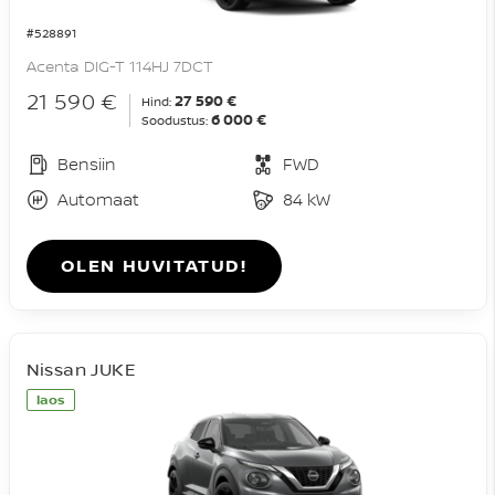
#528891
Acenta DIG-T 114HJ 7DCT
21 590 €
27 590 €
Hind:
6 000 €
Soodustus:
Bensiin
FWD
Automaat
84 kW
OLEN HUVITATUD!
Nissan JUKE
laos