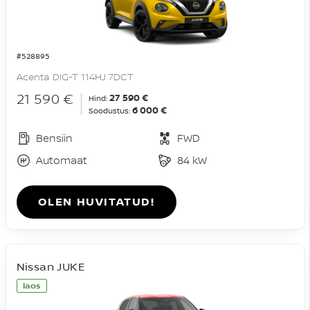
#528895
Acenta DIG-T 114HJ 7DCT
21 590 €
27 590 €
Hind:
6 000 €
Soodustus:
Bensiin
FWD
Automaat
84 kW
OLEN HUVITATUD!
Nissan JUKE
laos