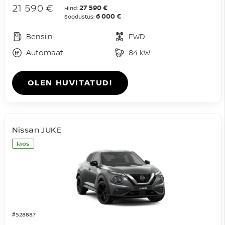
21 590 €
27 590 €
Hind:
6 000 €
Soodustus:
Bensiin
FWD
Automaat
84 kW
OLEN HUVITATUD!
Nissan JUKE
laos
#528887