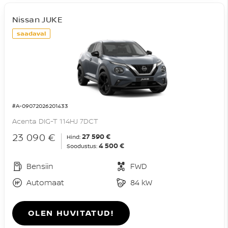
Nissan JUKE
saadaval
#A-09072026201433
Acenta DIG-T 114HJ 7DCT
23 090 €
27 590 €
Hind:
4 500 €
Soodustus:
Bensiin
FWD
Automaat
84 kW
OLEN HUVITATUD!