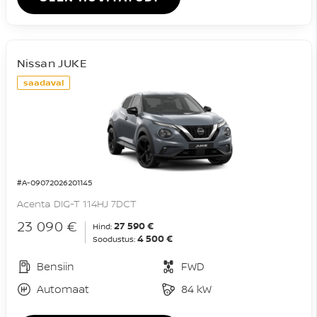
Nissan JUKE
saadaval
#A-09072026201145
Acenta DIG-T 114HJ 7DCT
23 090 €
27 590 €
Hind:
4 500 €
Soodustus:
Bensiin
FWD
Automaat
84 kW