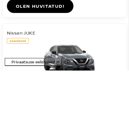
OLEN HUVITATUD!
Nissan JUKE
saadaval
#A-09072026201631
Acenta DIG-T 114HJ 7DCT
23 090 €
27 590 €
Hind:
4 500 €
Soodustus:
Bensiin
FWD
Automaat
84 kW