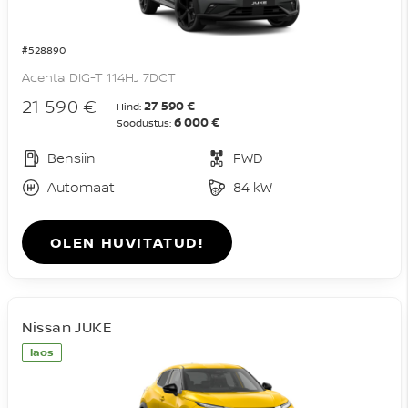
#528890
Acenta DIG-T 114HJ 7DCT
21 590 €
27 590 €
Hind:
6 000 €
Soodustus:
Bensiin
FWD
Automaat
84 kW
OLEN HUVITATUD!
Nissan JUKE
laos