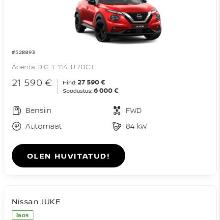
#528893
Acenta DIG-T 114HJ 7DCT
21 590 €
27 590 €
Hind:
6 000 €
Soodustus:
Bensiin
FWD
Automaat
84 kW
OLEN HUVITATUD!
Nissan JUKE
laos