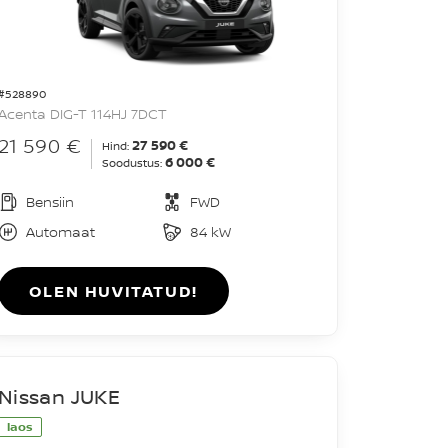
#528890
Acenta DIG-T 114HJ 7DCT
21 590 €
27 590 €
Hind:
6 000 €
Soodustus:
Bensiin
FWD
Automaat
84 kW
OLEN HUVITATUD!
Nissan JUKE
laos