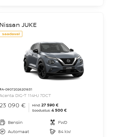
Nissan JUKE
saadaval
#A-09072026201631
Acenta DIG-T 114HJ 7DCT
23 090 €
27 590 €
Hind:
4 500 €
Soodustus:
Bensiin
FWD
Automaat
84 kW