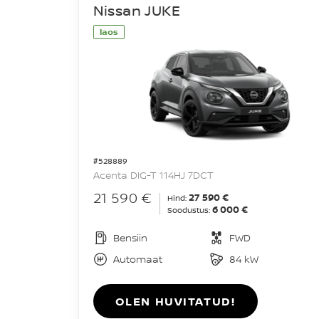
Nissan JUKE
laos
#528889
Acenta DIG-T 114HJ 7DCT
21 590 €
27 590 €
Hind:
6 000 €
Soodustus:
Bensiin
FWD
Automaat
84 kW
OLEN HUVITATUD!