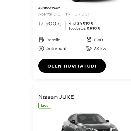
#NNE0625601
Acenta DIG-T 114 HJ 7 DCT
17 900 €
24 810 €
Hind:
6 910 €
Soodustus:
Bensiin
FWD
Automaat
84 kW
OLEN HUVITATUD!
Nissan JUKE
laos