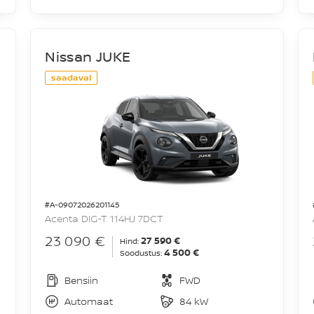
Nissan JUKE
saadaval
#A-09072026201145
Acenta DIG-T 114HJ 7DCT
23 090 €
27 590 €
Hind:
4 500 €
Soodustus:
Bensiin
FWD
Automaat
84 kW