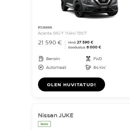
#528888
Acenta DIG-T 114HJ 7DCT
21 590 €
27 590 €
Hind:
6 000 €
Soodustus:
Bensiin
FWD
Automaat
84 kW
OLEN HUVITATUD!
Nissan JUKE
laos