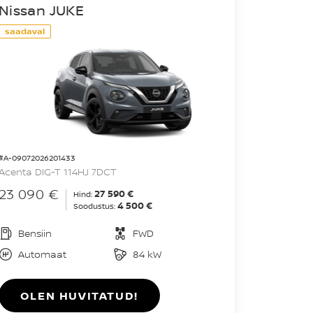
Nissan JUKE
saadaval
#A-09072026201433
Acenta DIG-T 114HJ 7DCT
23 090 €
27 590 €
Hind:
4 500 €
Soodustus:
Bensiin
FWD
Automaat
84 kW
OLEN HUVITATUD!