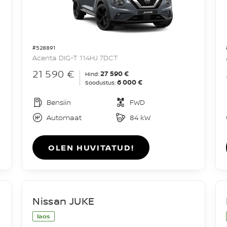
#528891
Acenta DIG-T 114HJ 7DCT
21 590 €
27 590 €
Hind:
6 000 €
Soodustus:
Bensiin
FWD
Automaat
84 kW
OLEN HUVITATUD!
Nissan JUKE
laos