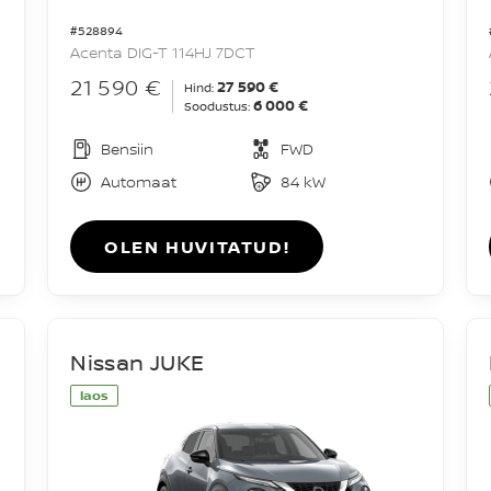
#528894
Acenta DIG-T 114HJ 7DCT
21 590 €
27 590 €
Hind:
6 000 €
Soodustus:
Bensiin
FWD
Automaat
84 kW
OLEN HUVITATUD!
Nissan JUKE
laos