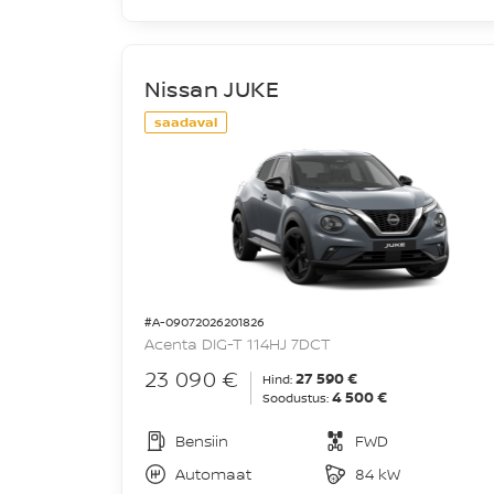
Nissan JUKE
saadaval
#A-09072026201826
Acenta DIG-T 114HJ 7DCT
23 090 €
27 590 €
Hind:
4 500 €
Soodustus:
Bensiin
FWD
Automaat
84 kW