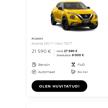
#528895
Acenta DIG-T 114HJ 7DCT
21 590 €
27 590 €
Hind:
6 000 €
Soodustus:
Bensiin
FWD
Automaat
84 kW
OLEN HUVITATUD!