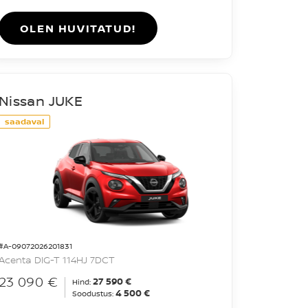
OLEN HUVITATUD!
Nissan JUKE
saadaval
#A-09072026201831
Acenta DIG-T 114HJ 7DCT
23 090 €
27 590 €
Hind:
4 500 €
Soodustus: