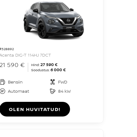
#528892
Acenta DIG-T 114HJ 7DCT
21 590 €
27 590 €
Hind:
6 000 €
Soodustus:
Bensiin
FWD
Automaat
84 kW
OLEN HUVITATUD!