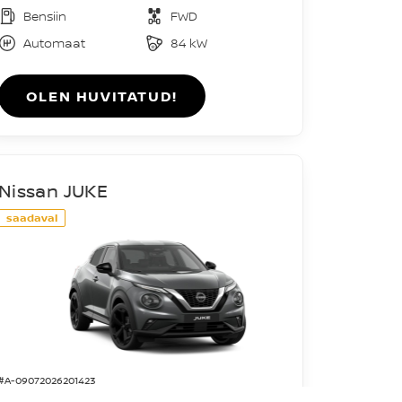
Bensiin
FWD
Automaat
84 kW
OLEN HUVITATUD!
Nissan JUKE
saadaval
#A-09072026201423
Acenta DIG-T 114HJ 7DCT