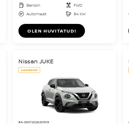
Bensiin
FWD
Automaat
84 kW
OLEN HUVITATUD!
Nissan JUKE
saadaval
#A-09072026201919
Acenta DIG-T 114HJ 7DCT