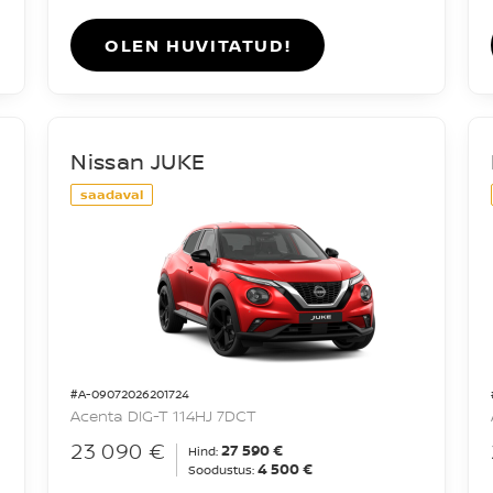
OLEN HUVITATUD!
Nissan JUKE
saadaval
#A-09072026201724
Acenta DIG-T 114HJ 7DCT
23 090 €
27 590 €
Hind:
4 500 €
Soodustus: