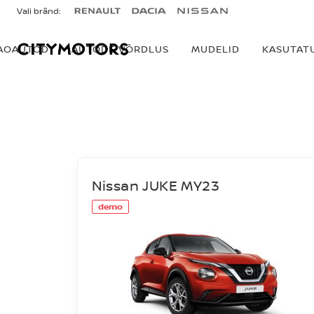
Vali bränd:
AOAUTOD
AUTODE VÕRDLUS
MUDELID
KASUTAT
LAOAUTOD
Nissan JUKE MY23
demo