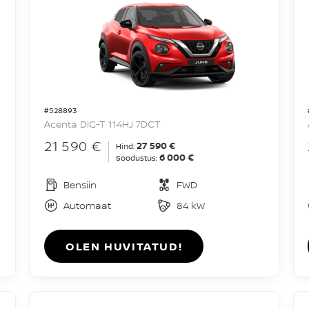
#528893
Acenta DIG-T 114HJ 7DCT
21 590 €
27 590 €
Hind:
6 000 €
Soodustus:
Bensiin
FWD
Automaat
84 kW
OLEN HUVITATUD!