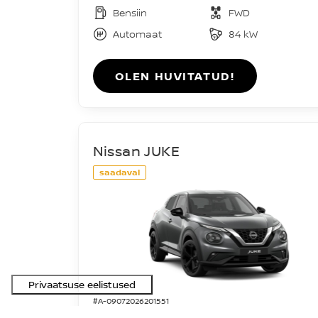
Bensiin
FWD
Automaat
84 kW
OLEN HUVITATUD!
Nissan JUKE
saadaval
#A-09072026201551
Acenta DIG-T 114HJ 7DCT