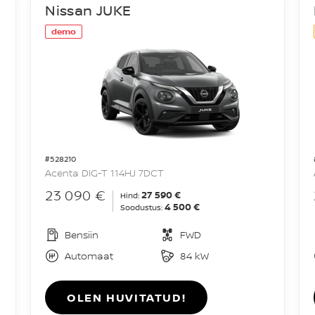
Nissan JUKE
demo
#528210
Acenta DIG-T 114HJ 7DCT
23 090 €
27 590 €
Hind:
4 500 €
Soodustus:
Bensiin
FWD
Automaat
84 kW
OLEN HUVITATUD!