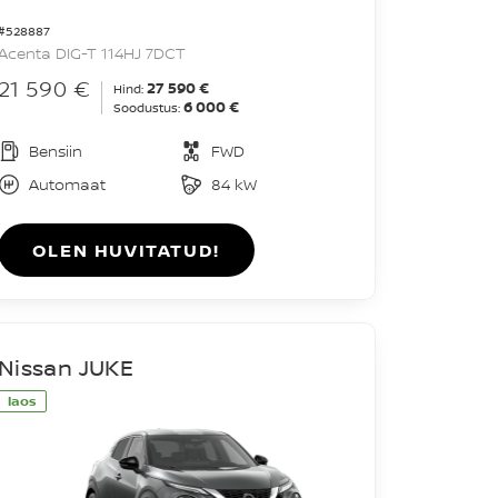
#528887
Acenta DIG-T 114HJ 7DCT
21 590 €
27 590 €
Hind:
6 000 €
Soodustus:
Bensiin
FWD
Automaat
84 kW
OLEN HUVITATUD!
Nissan JUKE
laos