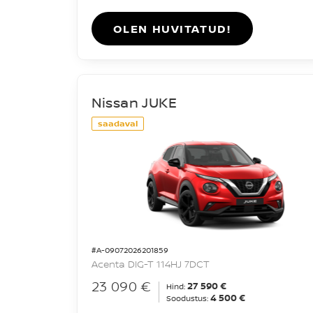
OLEN HUVITATUD!
Nissan JUKE
saadaval
#A-09072026201859
Acenta DIG-T 114HJ 7DCT
23 090 €
27 590 €
Hind:
4 500 €
Soodustus: