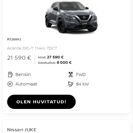
#528892
Acenta DIG-T 114HJ 7DCT
21 590 €
27 590 €
Hind:
6 000 €
Soodustus:
Bensiin
FWD
Automaat
84 kW
OLEN HUVITATUD!
Nissan JUKE