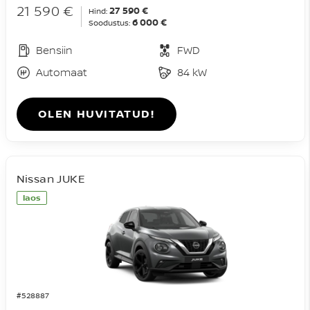
21 590 €
27 590 €
Hind:
6 000 €
Soodustus:
Bensiin
FWD
Automaat
84 kW
OLEN HUVITATUD!
Nissan JUKE
laos
#528887