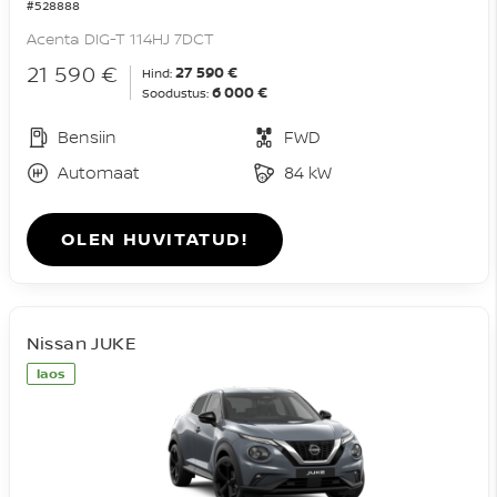
#528888
Acenta DIG-T 114HJ 7DCT
21 590 €
27 590 €
Hind:
6 000 €
Soodustus:
Bensiin
FWD
Automaat
84 kW
OLEN HUVITATUD!
Nissan JUKE
laos