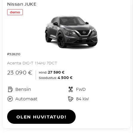
Nissan JUKE
demo
#528210
Acenta DIG-T 114HJ 7DCT
23 090 €
27 590 €
Hind:
4 500 €
Soodustus:
Bensiin
FWD
Automaat
84 kW
OLEN HUVITATUD!