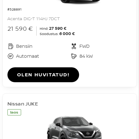
#528891
Acenta DIG-T 114HJ 7DCT
21 590 €
27 590 €
Hind:
6 000 €
Soodustus:
Bensiin
FWD
Automaat
84 kW
OLEN HUVITATUD!
Nissan JUKE
laos