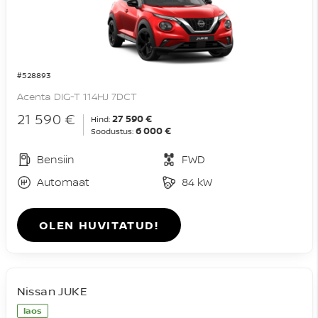
#528893
Acenta DIG-T 114HJ 7DCT
21 590 €
27 590 €
Hind:
6 000 €
Soodustus:
Bensiin
FWD
Automaat
84 kW
OLEN HUVITATUD!
Nissan JUKE
laos