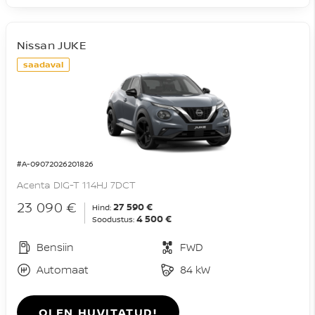
Nissan JUKE
saadaval
#A-09072026201826
Acenta DIG-T 114HJ 7DCT
23 090 €
27 590 €
Hind:
4 500 €
Soodustus:
Bensiin
FWD
Automaat
84 kW
OLEN HUVITATUD!