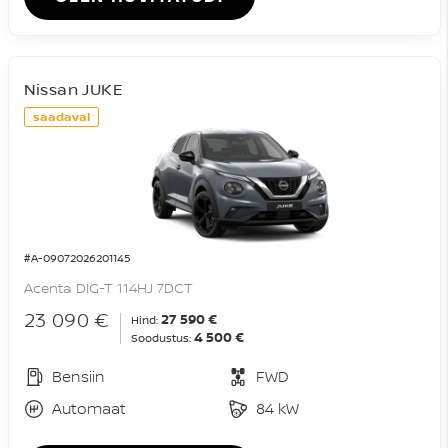
Nissan JUKE
saadaval
#A-09072026201145
Acenta DIG-T 114HJ 7DCT
23 090 €
27 590 €
Hind:
4 500 €
Soodustus:
Bensiin
FWD
Automaat
84 kW