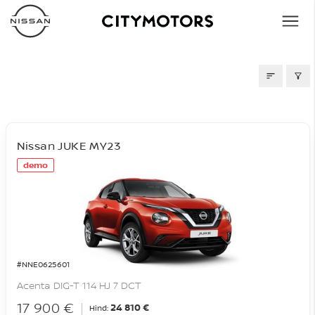
LAOAUTOD
Nissan JUKE MY23
demo
#NNE0625601
Acenta DIG-T 114 HJ 7 DCT
17 900 €
24 810 €
Hind: