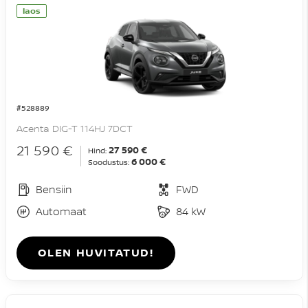
laos
#528889
Acenta DIG-T 114HJ 7DCT
21 590 €
27 590 €
Hind:
6 000 €
Soodustus:
Bensiin
FWD
Automaat
84 kW
OLEN HUVITATUD!