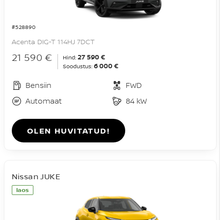
#528890
Acenta DIG-T 114HJ 7DCT
21 590 €
27 590 €
Hind:
6 000 €
Soodustus:
Bensiin
FWD
Automaat
84 kW
OLEN HUVITATUD!
Nissan JUKE
laos