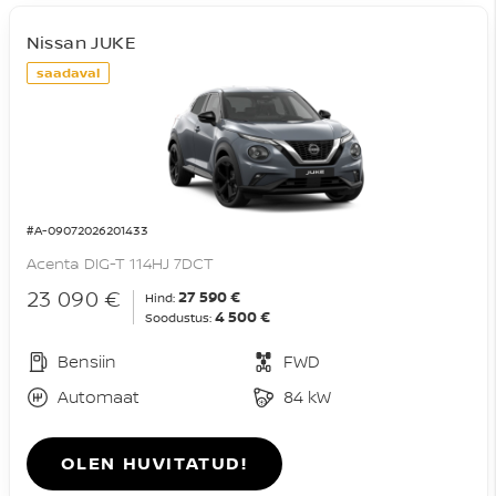
Nissan JUKE
saadaval
#A-09072026201433
Acenta DIG-T 114HJ 7DCT
23 090 €
27 590 €
Hind:
4 500 €
Soodustus:
Bensiin
FWD
Automaat
84 kW
OLEN HUVITATUD!