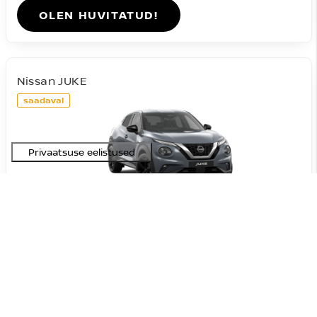
OLEN HUVITATUD!
Nissan JUKE
saadaval
#A-09072026201631
Acenta DIG-T 114HJ 7DCT
23 090 €
27 590 €
Hind:
4 500 €
Soodustus:
Bensiin
FWD
Automaat
84 kW