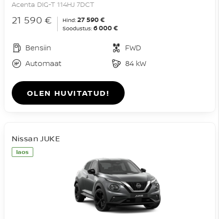
Acenta DIG-T 114HJ 7DCT
21 590 €
27 590 €
Hind:
6 000 €
Soodustus:
Bensiin
FWD
Automaat
84 kW
OLEN HUVITATUD!
Nissan JUKE
laos