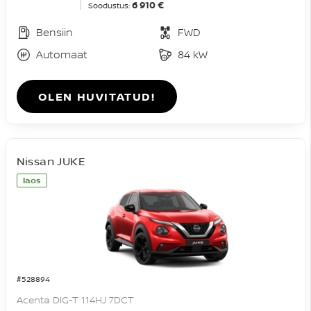
6 910 €
Soodustus:
Bensiin
FWD
Automaat
84 kW
OLEN HUVITATUD!
Nissan JUKE
laos
#528894
Acenta DIG-T 114HJ 7DCT