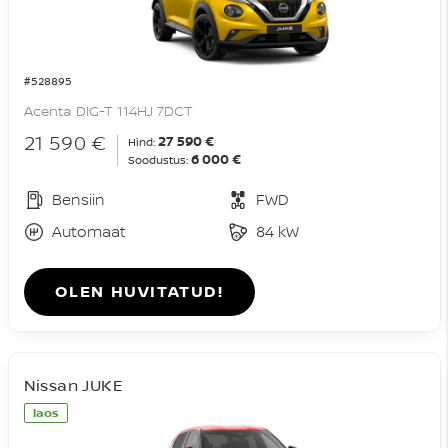
#528895
Acenta DIG-T 114HJ 7DCT
21 590 €
27 590 €
Hind:
6 000 €
Soodustus:
Bensiin
FWD
Automaat
84 kW
OLEN HUVITATUD!
Nissan JUKE
laos