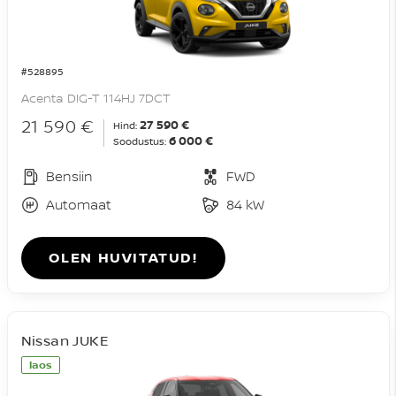
#528895
Acenta DIG-T 114HJ 7DCT
21 590 €
27 590 €
Hind:
6 000 €
Soodustus:
Bensiin
FWD
Automaat
84 kW
OLEN HUVITATUD!
Nissan JUKE
laos