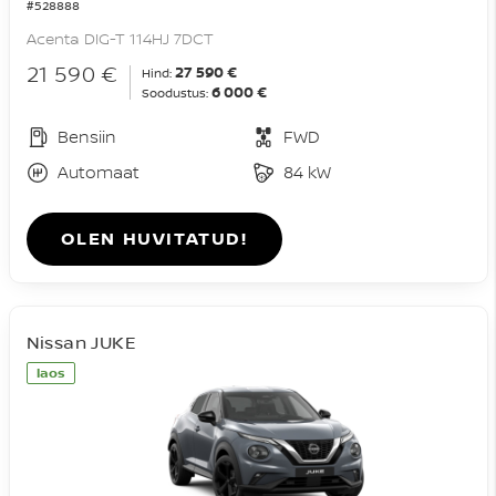
#528888
Acenta DIG-T 114HJ 7DCT
21 590 €
27 590 €
Hind:
6 000 €
Soodustus:
Bensiin
FWD
Automaat
84 kW
OLEN HUVITATUD!
Nissan JUKE
laos