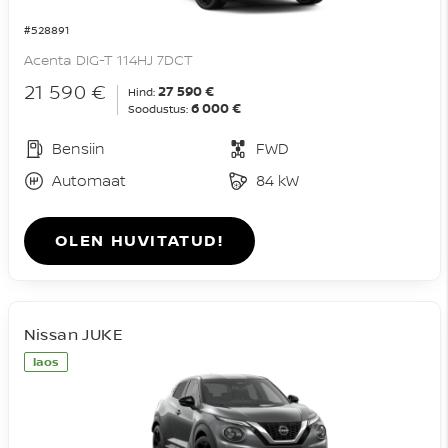
#528891
Acenta DIG-T 114HJ 7DCT
21 590 €
27 590 €
Hind:
6 000 €
Soodustus:
Bensiin
FWD
Automaat
84 kW
OLEN HUVITATUD!
Nissan JUKE
laos