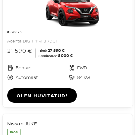
#528893
Acenta DIG-T 114HJ 7DCT
21 590 €
27 590 €
Hind:
6 000 €
Soodustus:
Bensiin
FWD
Automaat
84 kW
OLEN HUVITATUD!
Nissan JUKE
laos