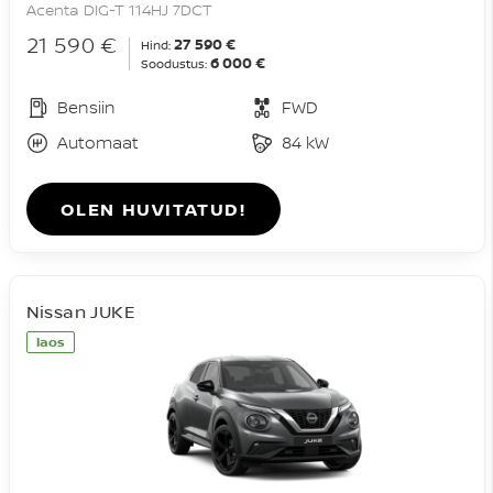
Acenta DIG-T 114HJ 7DCT
21 590 €
27 590 €
Hind:
6 000 €
Soodustus:
Bensiin
FWD
Automaat
84 kW
OLEN HUVITATUD!
Nissan JUKE
laos