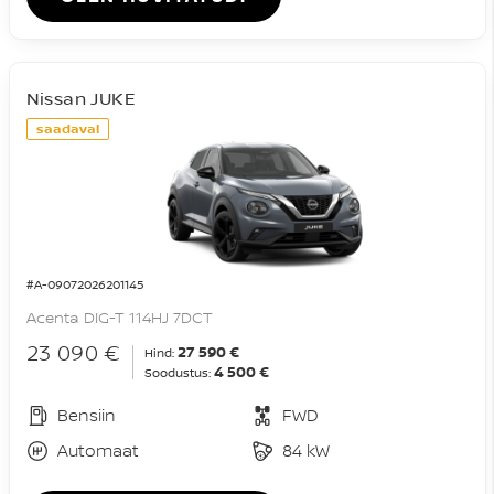
Nissan JUKE
saadaval
#A-09072026201145
Acenta DIG-T 114HJ 7DCT
23 090 €
27 590 €
Hind:
4 500 €
Soodustus:
Bensiin
FWD
Automaat
84 kW