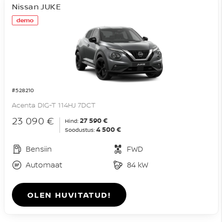
Nissan JUKE
demo
#528210
Acenta DIG-T 114HJ 7DCT
23 090 €
27 590 €
Hind:
4 500 €
Soodustus:
Bensiin
FWD
Automaat
84 kW
OLEN HUVITATUD!