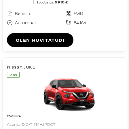
6 910 €
Soodustus:
Bensiin
FWD
Automaat
84 kW
OLEN HUVITATUD!
Nissan JUKE
laos
#528894
Acenta DIG-T 114HJ 7DCT