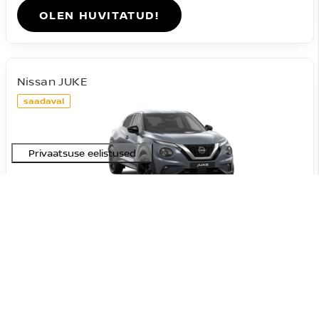
OLEN HUVITATUD!
Nissan JUKE
saadaval
#A-09072026201631
Acenta DIG-T 114HJ 7DCT
23 090 €
27 590 €
Hind:
4 500 €
Soodustus:
Bensiin
FWD
Automaat
84 kW