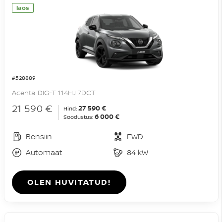
laos
#528889
Acenta DIG-T 114HJ 7DCT
21 590 €
27 590 €
Hind:
6 000 €
Soodustus:
Bensiin
FWD
Automaat
84 kW
OLEN HUVITATUD!