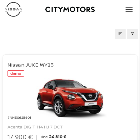
LAOAUTOD
Nissan JUKE MY23
demo
#NNE0625601
Acenta DIG-T 114 HJ 7 DCT
17 900 €
24 810 €
Hind: