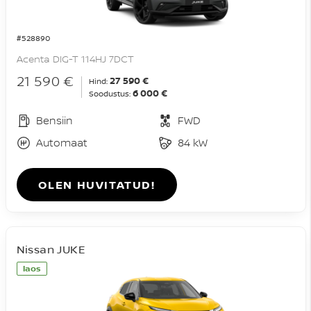
#528890
Acenta DIG-T 114HJ 7DCT
21 590 €
27 590 €
Hind:
6 000 €
Soodustus:
Bensiin
FWD
Automaat
84 kW
OLEN HUVITATUD!
Nissan JUKE
laos