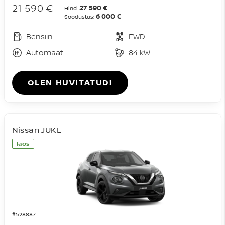
21 590 €
27 590 €
Hind:
6 000 €
Soodustus:
Bensiin
FWD
Automaat
84 kW
OLEN HUVITATUD!
Nissan JUKE
laos
#528887