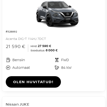
#528892
Acenta DIG-T 114HJ 7DCT
21 590 €
27 590 €
Hind:
6 000 €
Soodustus:
Bensiin
FWD
Automaat
84 kW
OLEN HUVITATUD!
Nissan JUKE