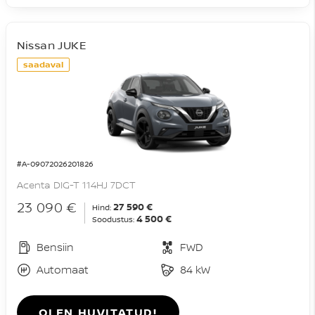
Nissan JUKE
saadaval
#A-09072026201826
Acenta DIG-T 114HJ 7DCT
23 090 €
27 590 €
Hind:
4 500 €
Soodustus:
Bensiin
FWD
Automaat
84 kW
OLEN HUVITATUD!