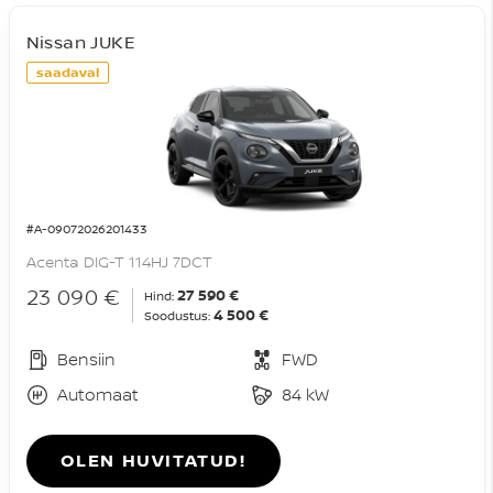
Nissan JUKE
saadaval
#A-09072026201433
Acenta DIG-T 114HJ 7DCT
23 090 €
27 590 €
Hind:
4 500 €
Soodustus:
Bensiin
FWD
Automaat
84 kW
OLEN HUVITATUD!