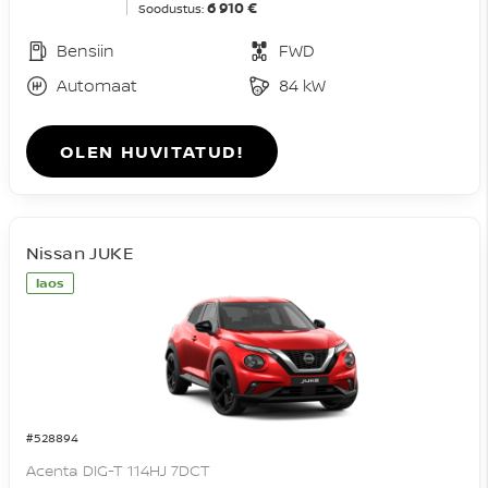
6 910 €
Soodustus:
Bensiin
FWD
Automaat
84 kW
OLEN HUVITATUD!
Nissan JUKE
laos
#528894
Acenta DIG-T 114HJ 7DCT