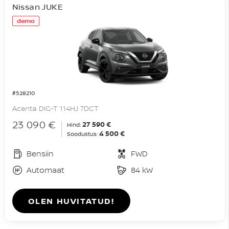
Nissan JUKE
demo
#528210
Acenta DIG-T 114HJ 7DCT
23 090 €
27 590 €
Hind:
4 500 €
Soodustus:
Bensiin
FWD
Automaat
84 kW
OLEN HUVITATUD!