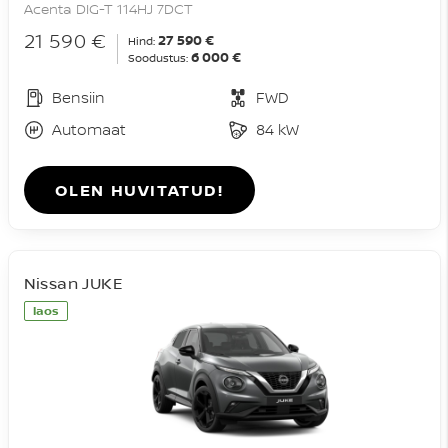
Acenta DIG-T 114HJ 7DCT
21 590 €
27 590 €
Hind:
6 000 €
Soodustus:
Bensiin
FWD
Automaat
84 kW
OLEN HUVITATUD!
Nissan JUKE
laos