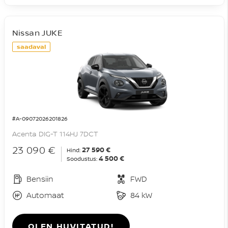
Nissan JUKE
saadaval
#A-09072026201826
Acenta DIG-T 114HJ 7DCT
23 090 €
27 590 €
Hind:
4 500 €
Soodustus:
Bensiin
FWD
Automaat
84 kW
OLEN HUVITATUD!