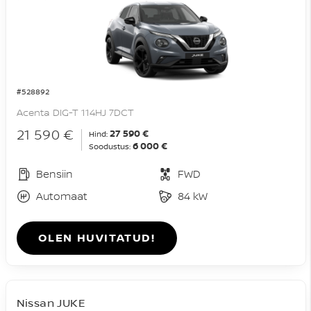
#528892
Acenta DIG-T 114HJ 7DCT
21 590 €
27 590 €
Hind:
6 000 €
Soodustus:
Bensiin
FWD
Automaat
84 kW
OLEN HUVITATUD!
Nissan JUKE