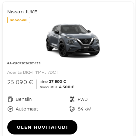
Nissan JUKE
saadaval
#A-09072026201433
Acenta DIG-T 114HJ 7DCT
23 090 €
27 590 €
Hind:
4 500 €
Soodustus:
Bensiin
FWD
Automaat
84 kW
OLEN HUVITATUD!