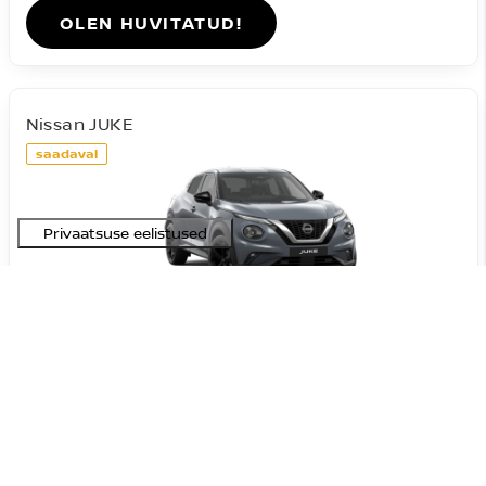
OLEN HUVITATUD!
Nissan JUKE
saadaval
#A-09072026201631
Acenta DIG-T 114HJ 7DCT
23 090 €
27 590 €
Hind:
4 500 €
Soodustus:
Bensiin
FWD
Automaat
84 kW