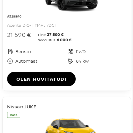
#528890
Acenta DIG-T 114HJ 7DCT
21 590 €
27 590 €
Hind:
6 000 €
Soodustus:
Bensiin
FWD
Automaat
84 kW
OLEN HUVITATUD!
Nissan JUKE
laos