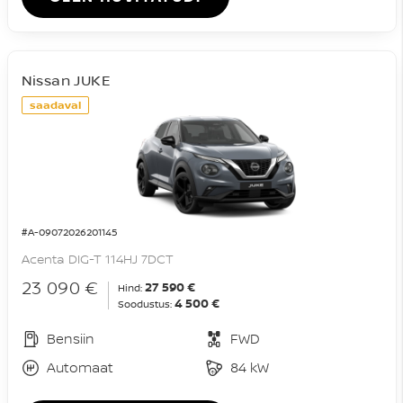
Nissan JUKE
saadaval
#A-09072026201145
Acenta DIG-T 114HJ 7DCT
23 090 €
27 590 €
Hind:
4 500 €
Soodustus:
Bensiin
FWD
Automaat
84 kW