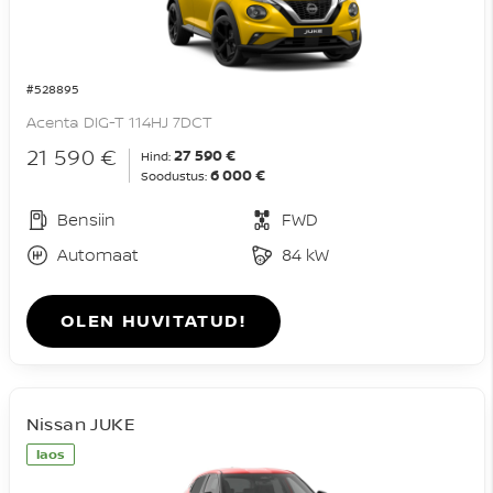
#528895
Acenta DIG-T 114HJ 7DCT
21 590 €
27 590 €
Hind:
6 000 €
Soodustus:
Bensiin
FWD
Automaat
84 kW
OLEN HUVITATUD!
Nissan JUKE
laos