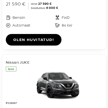
21 590 €
27 590 €
Hind:
6 000 €
Soodustus:
Bensiin
FWD
Automaat
84 kW
OLEN HUVITATUD!
Nissan JUKE
laos
#528887