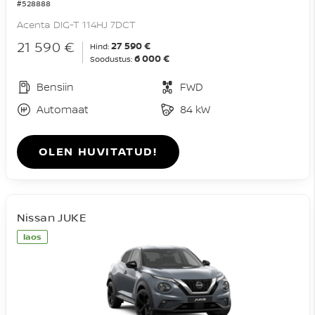
#528888
Acenta DIG-T 114HJ 7DCT
21 590 €
27 590 €
Hind:
6 000 €
Soodustus:
Bensiin
FWD
Automaat
84 kW
OLEN HUVITATUD!
Nissan JUKE
laos