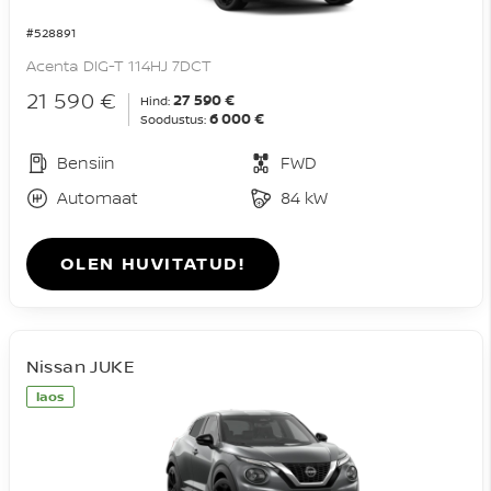
#528891
Acenta DIG-T 114HJ 7DCT
21 590 €
27 590 €
Hind:
6 000 €
Soodustus:
Bensiin
FWD
Automaat
84 kW
OLEN HUVITATUD!
Nissan JUKE
laos