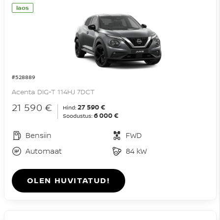
laos
#528889
Acenta DIG-T 114HJ 7DCT
21 590 €
27 590 €
Hind:
6 000 €
Soodustus:
Bensiin
FWD
Automaat
84 kW
OLEN HUVITATUD!