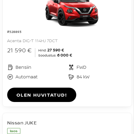
#528893
Acenta DIG-T 114HJ 7DCT
21 590 €
27 590 €
Hind:
6 000 €
Soodustus:
Bensiin
FWD
Automaat
84 kW
OLEN HUVITATUD!
Nissan JUKE
laos