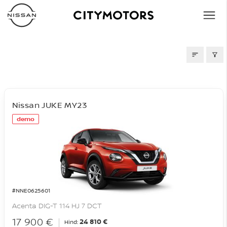
LAOAUTOD
Nissan JUKE MY23
demo
#NNE0625601
Acenta DIG-T 114 HJ 7 DCT
17 900 €
24 810 €
Hind: