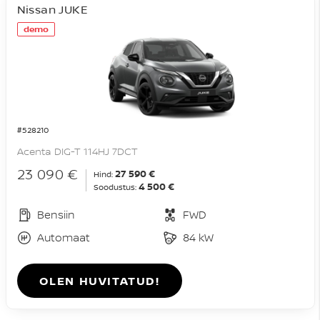
Nissan JUKE
demo
#528210
Acenta DIG-T 114HJ 7DCT
23 090 €
27 590 €
Hind:
4 500 €
Soodustus:
Bensiin
FWD
Automaat
84 kW
OLEN HUVITATUD!