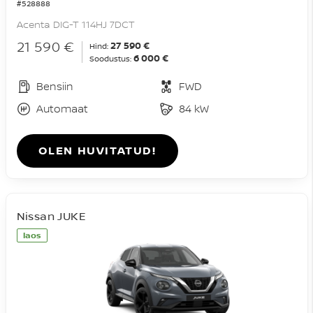
#528888
Acenta DIG-T 114HJ 7DCT
21 590 €
27 590 €
Hind:
6 000 €
Soodustus:
Bensiin
FWD
Automaat
84 kW
OLEN HUVITATUD!
Nissan JUKE
laos