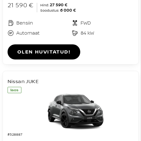
21 590 €
27 590 €
Hind:
6 000 €
Soodustus:
Bensiin
FWD
Automaat
84 kW
OLEN HUVITATUD!
Nissan JUKE
laos
#528887