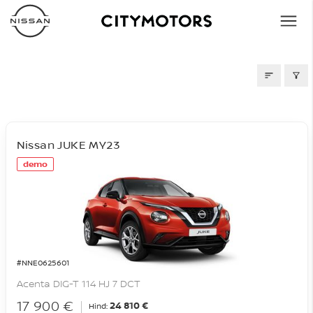
LAOAUTOD
Nissan JUKE MY23
demo
#NNE0625601
Acenta DIG-T 114 HJ 7 DCT
17 900 €
24 810 €
Hind: