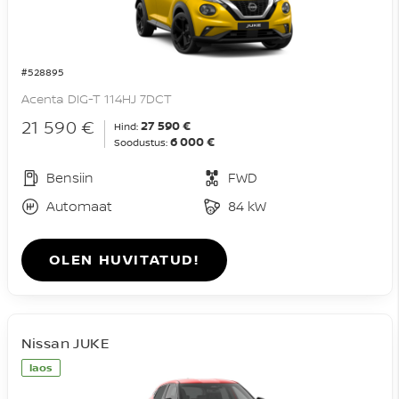
#528895
Acenta DIG-T 114HJ 7DCT
21 590 €
27 590 €
Hind:
6 000 €
Soodustus:
Bensiin
FWD
Automaat
84 kW
OLEN HUVITATUD!
Nissan JUKE
laos