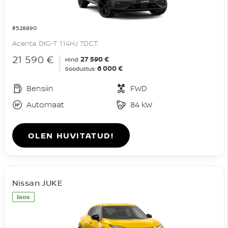
#528890
Acenta DIG-T 114HJ 7DCT
21 590 €
27 590 €
Hind:
6 000 €
Soodustus:
Bensiin
FWD
Automaat
84 kW
OLEN HUVITATUD!
Nissan JUKE
laos