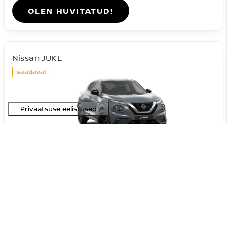
OLEN HUVITATUD!
Nissan JUKE
saadaval
#A-09072026201631
Acenta DIG-T 114HJ 7DCT
23 090 €
27 590 €
Hind:
4 500 €
Soodustus:
Bensiin
FWD
Automaat
84 kW