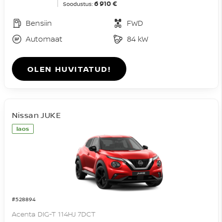
6 910 €
Soodustus:
Bensiin
FWD
Automaat
84 kW
OLEN HUVITATUD!
Nissan JUKE
laos
#528894
Acenta DIG-T 114HJ 7DCT