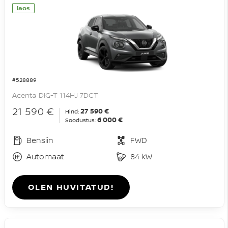
laos
#528889
Acenta DIG-T 114HJ 7DCT
21 590 €
27 590 €
Hind:
6 000 €
Soodustus:
Bensiin
FWD
Automaat
84 kW
OLEN HUVITATUD!