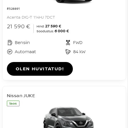
#528891
Acenta DIG-T 114HJ 7DCT
21 590 €
27 590 €
Hind:
6 000 €
Soodustus:
Bensiin
FWD
Automaat
84 kW
OLEN HUVITATUD!
Nissan JUKE
laos