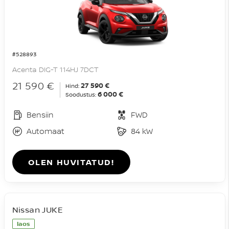
#528893
Acenta DIG-T 114HJ 7DCT
21 590 €
27 590 €
Hind:
6 000 €
Soodustus:
Bensiin
FWD
Automaat
84 kW
OLEN HUVITATUD!
Nissan JUKE
laos