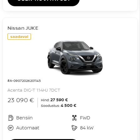
Nissan JUKE
saadaval
#A-09072026201145
Acenta DIG-T 114HJ 7DCT
23 090 €
27 590 €
Hind:
4 500 €
Soodustus:
Bensiin
FWD
Automaat
84 kW