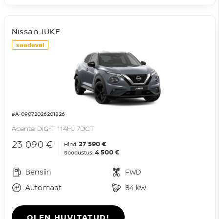
Nissan JUKE
saadaval
#A-09072026201826
Acenta DIG-T 114HJ 7DCT
23 090 €
27 590 €
Hind:
4 500 €
Soodustus:
Bensiin
FWD
Automaat
84 kW
OLEN HUVITATUD!