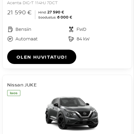
Acenta DIG-T 114HJ 7DCT
21 590 €
27 590 €
Hind:
6 000 €
Soodustus:
Bensiin
FWD
Automaat
84 kW
OLEN HUVITATUD!
Nissan JUKE
laos