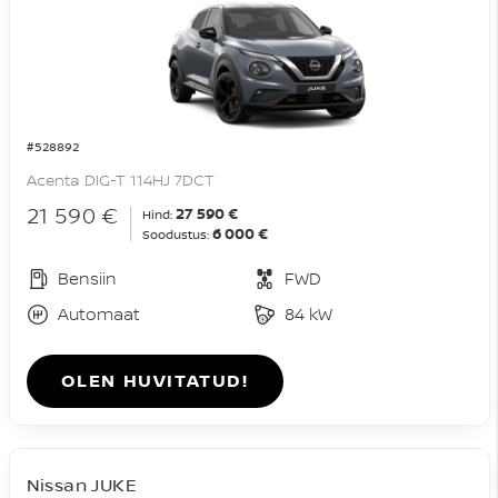
#528892
Acenta DIG-T 114HJ 7DCT
21 590 €
27 590 €
Hind:
6 000 €
Soodustus:
Bensiin
FWD
Automaat
84 kW
OLEN HUVITATUD!
Nissan JUKE