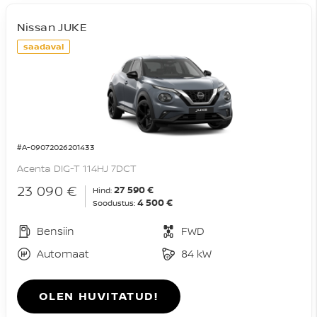
Nissan JUKE
saadaval
#A-09072026201433
Acenta DIG-T 114HJ 7DCT
23 090 €
27 590 €
Hind:
4 500 €
Soodustus:
Bensiin
FWD
Automaat
84 kW
OLEN HUVITATUD!