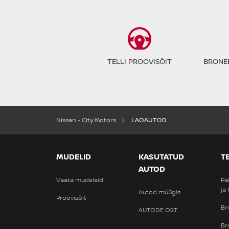
TELLI PROOVISÕIT
BRONEE
Nissan - City Motors
LAOAUTOD
MUDELID
KASUTATUD
T
AUTOD
Vaata mudeleid
Pa
ja
Autod müügis
Proovisõit
Br
AUTODE OST
Br