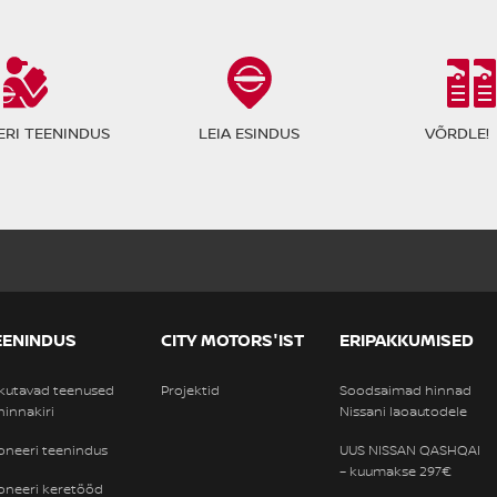
VÕRDLE!
RI TEENINDUS
LEIA ESINDUS
EENINDUS
CITY MOTORS'IST
ERIPAKKUMISED
kutavad teenused
Projektid
Soodsaimad hinnad
 hinnakiri
Nissani laoautodele
oneeri teenindus
UUS NISSAN QASHQAI
– kuumakse 297€
oneeri keretööd