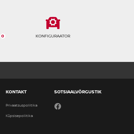
0
KONFIGURAATOR
KONTAKT
SOTSIAALVÕRGUSTIK
Privaatsuspoliitika
Facebook
Küpsisepoliitika