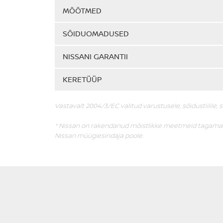
MÕÕTMED
SÕIDUOMADUSED
NISSANI GARANTII
KERETÜÜP
Vastavalt 2004/3/EC valitud varustusele, sõidustiilile, 
* Nissan on rakendanud mõistlikke meetmeid tagamaks
Nissan müügiesindaja poole.