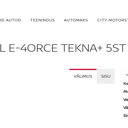
UD AUTOD
TEENINDUS
AUTOMAKS
CITY MOTORS'
IL E-4ORCE TEKNA+ 5ST
e
VÄLIMUS
SISU
Ke
Mo
Va
Vä
Si