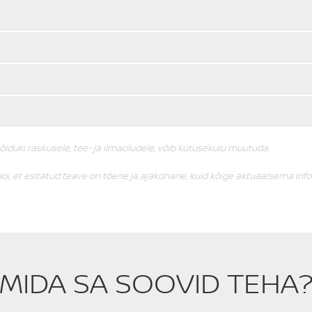
sõiduki raskusele, tee- ja ilmaoludele, võib kütusekulu muutuda.
, et esitatud teave on tõene ja ajakohane, kuid kõige aktuaalsema inf
MIDA SA SOOVID TEHA