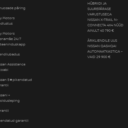
HÜBRIIDI JA
ruosade päring
SUUREPÄRASE
VARUSTUSEGA
ty Motors
NISSAN X-TRAIL N-
ndlustus
CONNECTA 4X4 NÜÜD
AINULT 40 790 €
ty Motors
snamäe 24/7
ÄRIKLIENDILE UUS
eteeninduskapp
NISSAN QASHQAI
AUTOMAATKASTIGA –
iendilubadus
VAID 29 900 €
ssan Assistance
toabi
ssan 5★pikendatud
rantii
ssani +
oldusleping
rantii
kendatud garantii