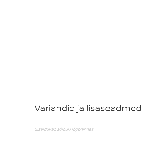
Variandid ja lisaseadme
Sisalduvad sõiduki lõpphinnas