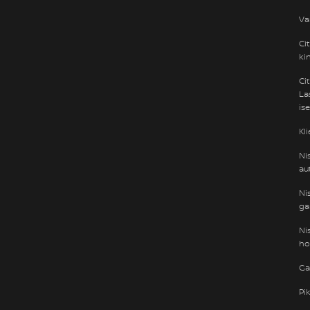
Va
Ci
ki
Ci
La
is
Kl
Ni
au
Ni
ga
Ni
ho
Ga
Pi