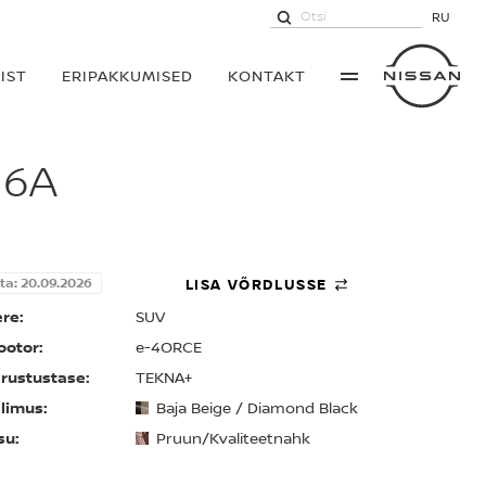
RU
IST
ERIPAKKUMISED
KONTAKT
 6A
ta: 20.09.2026
LISA VÕRDLUSSE
re:
SUV
otor:
e-4ORCE
rustustase:
TEKNA+
limus:
Baja Beige / Diamond Black
su:
Pruun/Kvaliteetnahk