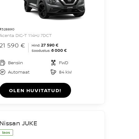
#528890
Acenta DIG-T 114HJ 7DCT
21 590 €
27 590 €
Hind:
6 000 €
Soodustus:
Bensiin
FWD
Automaat
84 kW
OLEN HUVITATUD!
Nissan JUKE
laos