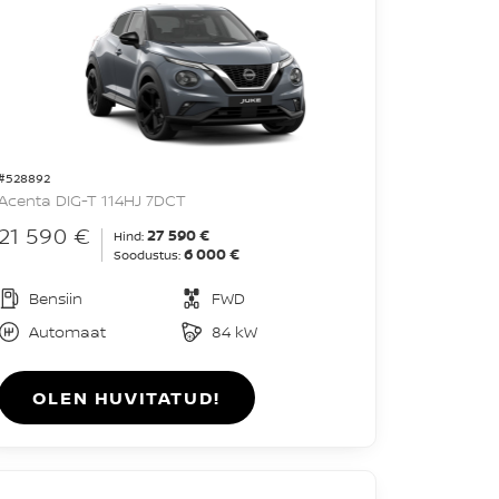
#528892
Acenta DIG-T 114HJ 7DCT
21 590 €
27 590 €
Hind:
6 000 €
Soodustus:
Bensiin
FWD
Automaat
84 kW
OLEN HUVITATUD!