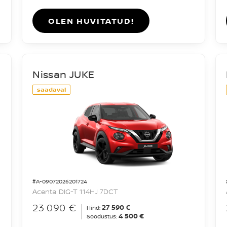
OLEN HUVITATUD!
Nissan JUKE
saadaval
#A-09072026201724
Acenta DIG-T 114HJ 7DCT
23 090 €
27 590 €
Hind:
4 500 €
Soodustus: