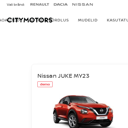
Vali bränd:
AOAUTOD
AUTODE VÕRDLUS
MUDELID
KASUTAT
LAOAUTOD
Nissan JUKE MY23
demo