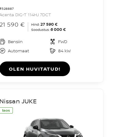
#528887
Acenta DIG-T 114HJ 7DCT
21 590 €
27 590 €
Hind:
6 000 €
Soodustus:
Bensiin
FWD
Automaat
84 kW
OLEN HUVITATUD!
Nissan JUKE
laos