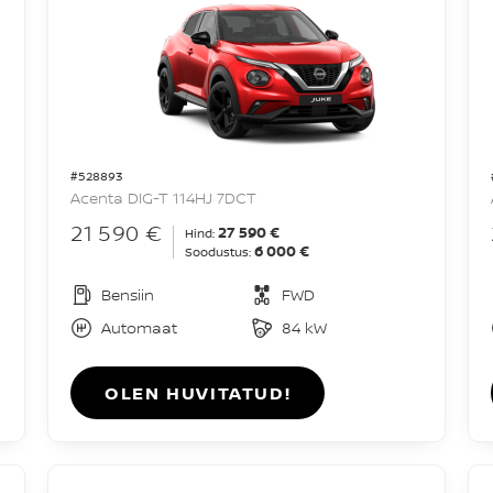
#528893
Acenta DIG-T 114HJ 7DCT
21 590 €
27 590 €
Hind:
6 000 €
Soodustus:
Bensiin
FWD
Automaat
84 kW
OLEN HUVITATUD!