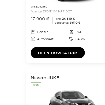
#NNE0625601
Acenta DIG-T 114 HJ 7 DCT
17 900 €
24 810 €
Hind:
6 910 €
Soodustus:
Bensiin
FWD
Automaat
84 kW
OLEN HUVITATUD!
Nissan JUKE
laos