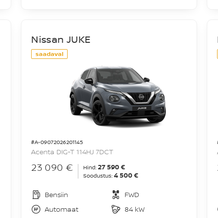
Nissan JUKE
saadaval
#A-09072026201145
Acenta DIG-T 114HJ 7DCT
23 090 €
27 590 €
Hind:
4 500 €
Soodustus:
Bensiin
FWD
Automaat
84 kW