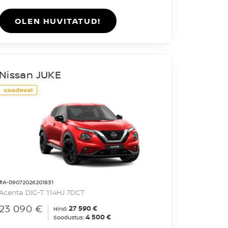
OLEN HUVITATUD!
Nissan JUKE
saadaval
#A-09072026201831
Acenta DIG-T 114HJ 7DCT
23 090 €
27 590 €
Hind:
4 500 €
Soodustus: