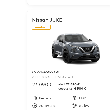
Nissan JUKE
saadaval
#A-09072026201826
Acenta DIG-T 114HJ 7DCT
23 090 €
27 590 €
Hind:
4 500 €
Soodustus:
Bensiin
FWD
Automaat
84 kW