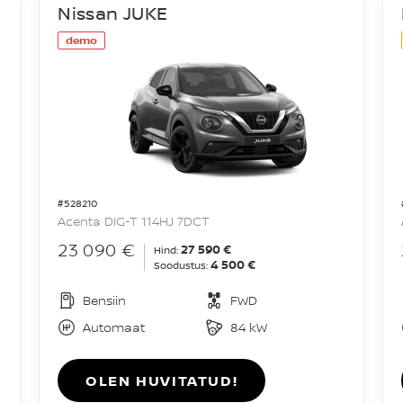
Nissan JUKE
demo
#528210
Acenta DIG-T 114HJ 7DCT
23 090 €
27 590 €
Hind:
4 500 €
Soodustus:
Bensiin
FWD
Automaat
84 kW
OLEN HUVITATUD!