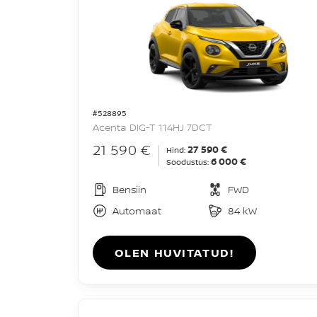
#528895
Acenta DIG-T 114HJ 7DCT
21 590 €
27 590 €
Hind:
6 000 €
Soodustus:
Bensiin
FWD
Automaat
84 kW
OLEN HUVITATUD!