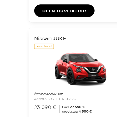
OLEN HUVITATUD!
Nissan JUKE
saadaval
#A-09072026201859
Acenta DIG-T 114HJ 7DCT
23 090 €
27 590 €
Hind:
4 500 €
Soodustus: