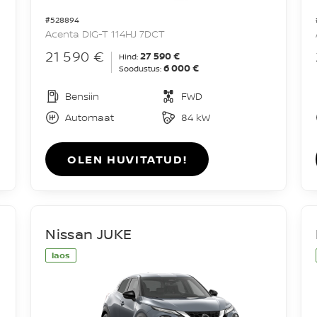
#528894
Acenta DIG-T 114HJ 7DCT
21 590 €
27 590 €
Hind:
6 000 €
Soodustus:
Bensiin
FWD
Automaat
84 kW
OLEN HUVITATUD!
Nissan JUKE
laos