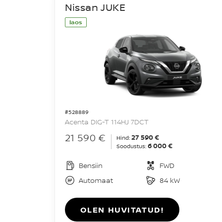
Nissan JUKE
laos
#528889
Acenta DIG-T 114HJ 7DCT
21 590 €
27 590 €
Hind:
6 000 €
Soodustus:
Bensiin
FWD
Automaat
84 kW
OLEN HUVITATUD!