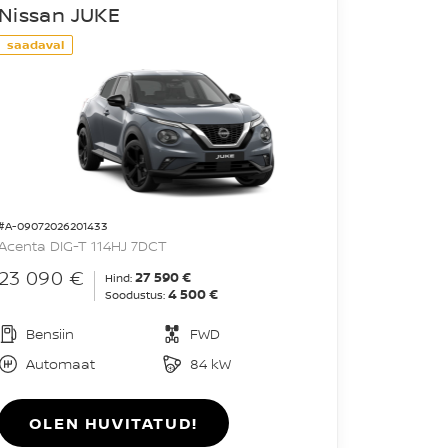
Nissan JUKE
saadaval
#A-09072026201433
Acenta DIG-T 114HJ 7DCT
23 090 €
27 590 €
Hind:
4 500 €
Soodustus:
Bensiin
FWD
Automaat
84 kW
OLEN HUVITATUD!