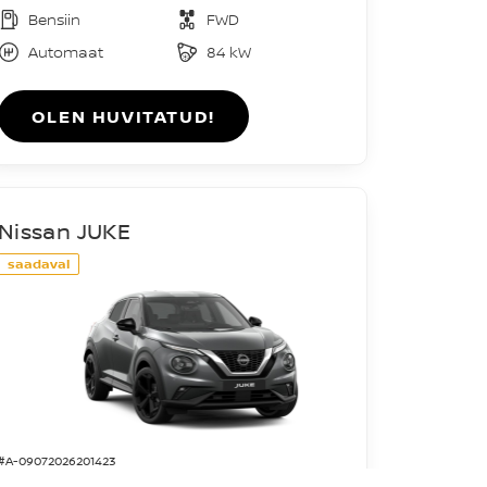
Bensiin
FWD
Automaat
84 kW
OLEN HUVITATUD!
Nissan JUKE
saadaval
#A-09072026201423
Acenta DIG-T 114HJ 7DCT