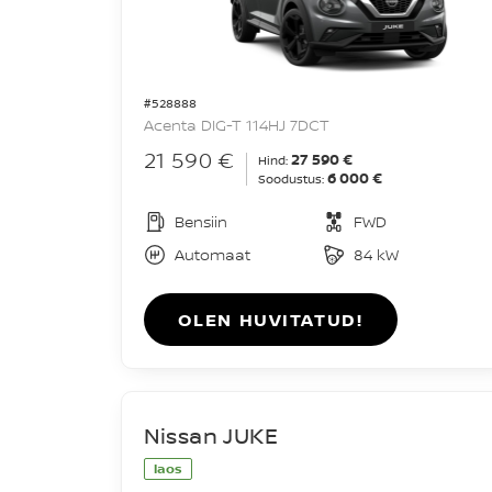
#528888
Acenta DIG-T 114HJ 7DCT
21 590 €
27 590 €
Hind:
6 000 €
Soodustus:
Bensiin
FWD
Automaat
84 kW
OLEN HUVITATUD!
Nissan JUKE
laos