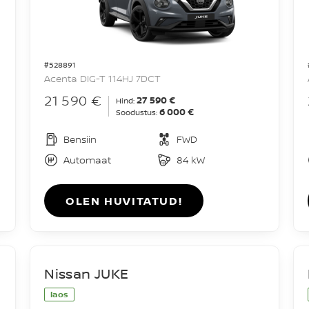
#528891
Acenta DIG-T 114HJ 7DCT
21 590 €
27 590 €
Hind:
6 000 €
Soodustus:
Bensiin
FWD
Automaat
84 kW
OLEN HUVITATUD!
Nissan JUKE
laos