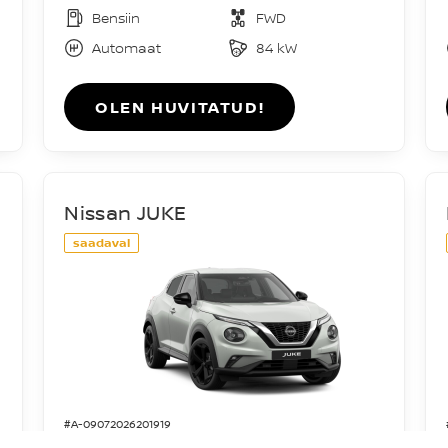
Bensiin
FWD
Automaat
84 kW
OLEN HUVITATUD!
Nissan JUKE
saadaval
#A-09072026201919
Acenta DIG-T 114HJ 7DCT