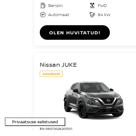
Bensiin
FWD
Automaat
84 kW
OLEN HUVITATUD!
Nissan JUKE
saadaval
#A-09072026201551
Acenta DIG-T 114HJ 7DCT