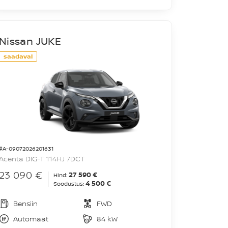
Nissan JUKE
saadaval
#A-09072026201631
Acenta DIG-T 114HJ 7DCT
23 090 €
27 590 €
Hind:
4 500 €
Soodustus:
Bensiin
FWD
Automaat
84 kW