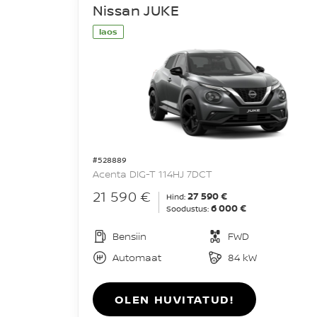
Nissan JUKE
laos
#528889
Acenta DIG-T 114HJ 7DCT
21 590 €
27 590 €
Hind:
6 000 €
Soodustus:
Bensiin
FWD
Automaat
84 kW
OLEN HUVITATUD!