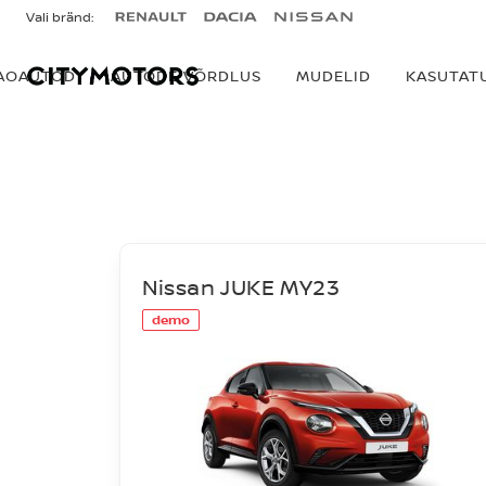
Vali bränd:
AOAUTOD
AUTODE VÕRDLUS
MUDELID
KASUTAT
LAOAUTOD
Nissan JUKE MY23
demo