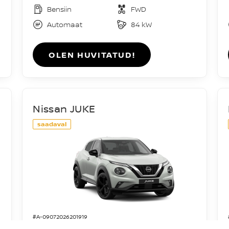
Bensiin
FWD
Automaat
84 kW
OLEN HUVITATUD!
Nissan JUKE
saadaval
#A-09072026201919
Acenta DIG-T 114HJ 7DCT