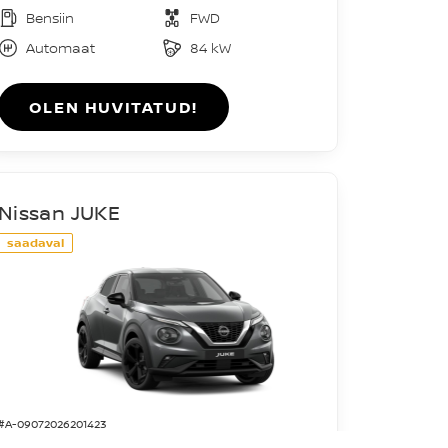
Bensiin
FWD
Automaat
84 kW
OLEN HUVITATUD!
Nissan JUKE
saadaval
#A-09072026201423
Acenta DIG-T 114HJ 7DCT