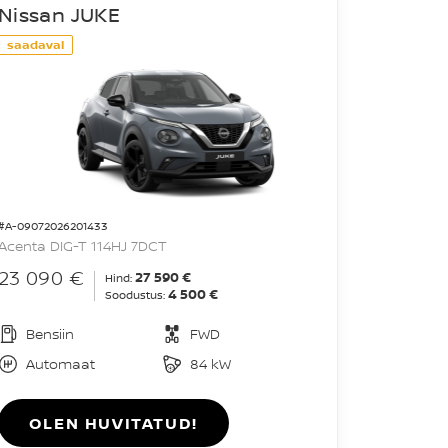
Nissan JUKE
saadaval
#A-09072026201433
Acenta DIG-T 114HJ 7DCT
23 090 €
27 590 €
Hind:
4 500 €
Soodustus:
Bensiin
FWD
Automaat
84 kW
OLEN HUVITATUD!