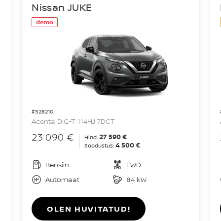
Nissan JUKE
demo
#528210
Acenta DIG-T 114HJ 7DCT
23 090 €
27 590 €
Hind:
4 500 €
Soodustus:
Bensiin
FWD
Automaat
84 kW
OLEN HUVITATUD!