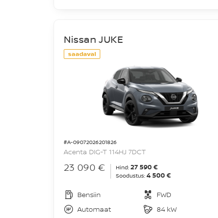
Nissan JUKE
saadaval
#A-09072026201826
Acenta DIG-T 114HJ 7DCT
23 090 €
27 590 €
Hind:
4 500 €
Soodustus:
Bensiin
FWD
Automaat
84 kW