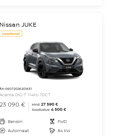
Nissan JUKE
saadaval
#A-09072026201631
Acenta DIG-T 114HJ 7DCT
23 090 €
27 590 €
Hind:
4 500 €
Soodustus:
Bensiin
FWD
Automaat
84 kW