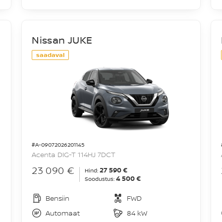
Nissan JUKE
saadaval
#A-09072026201145
Acenta DIG-T 114HJ 7DCT
23 090 €
27 590 €
Hind:
4 500 €
Soodustus:
Bensiin
FWD
Automaat
84 kW