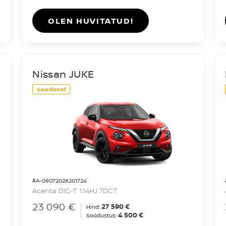
OLEN HUVITATUD!
Nissan JUKE
saadaval
#A-09072026201724
Acenta DIG-T 114HJ 7DCT
23 090 €
27 590 €
Hind:
4 500 €
Soodustus: