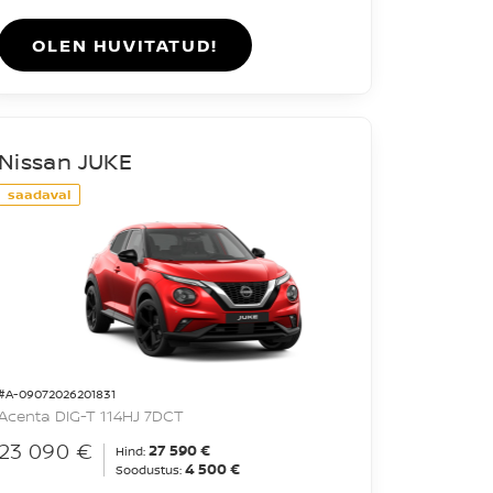
OLEN HUVITATUD!
Nissan JUKE
saadaval
#A-09072026201831
Acenta DIG-T 114HJ 7DCT
23 090 €
27 590 €
Hind:
4 500 €
Soodustus: