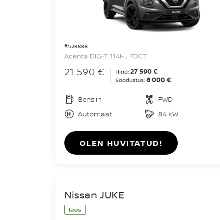
#528888
Acenta DIG-T 114HJ 7DCT
21 590 €
27 590 €
Hind:
6 000 €
Soodustus:
Bensiin
FWD
Automaat
84 kW
OLEN HUVITATUD!
Nissan JUKE
laos