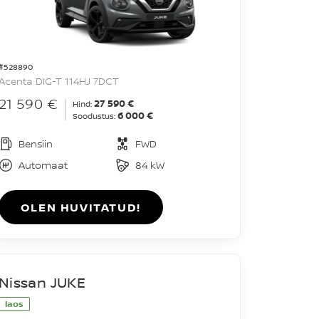
#528890
Acenta DIG-T 114HJ 7DCT
21 590 €
27 590 €
Hind:
6 000 €
Soodustus:
Bensiin
FWD
Automaat
84 kW
OLEN HUVITATUD!
Nissan JUKE
laos