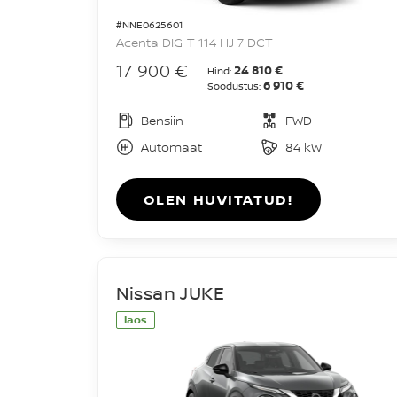
#NNE0625601
Acenta DIG-T 114 HJ 7 DCT
17 900 €
24 810 €
Hind:
6 910 €
Soodustus:
Bensiin
FWD
Automaat
84 kW
OLEN HUVITATUD!
Nissan JUKE
laos