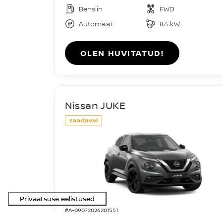
Bensiin
FWD
Automaat
84 kW
OLEN HUVITATUD!
Nissan JUKE
saadaval
#A-09072026201551
Acenta DIG-T 114HJ 7DCT