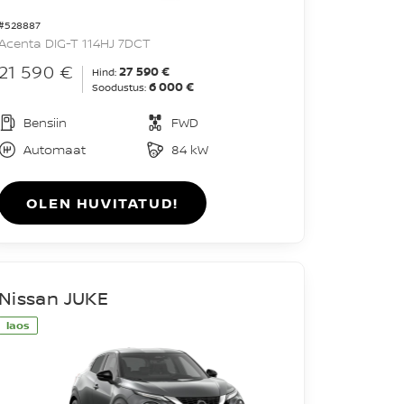
#528887
Acenta DIG-T 114HJ 7DCT
21 590 €
27 590 €
Hind:
6 000 €
Soodustus:
Bensiin
FWD
Automaat
84 kW
OLEN HUVITATUD!
Nissan JUKE
laos