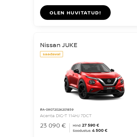
OLEN HUVITATUD!
Nissan JUKE
saadaval
#A-09072026201859
Acenta DIG-T 114HJ 7DCT
23 090 €
27 590 €
Hind:
4 500 €
Soodustus: