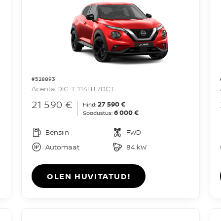
#528893
Acenta DIG-T 114HJ 7DCT
21 590 €
27 590 €
Hind:
6 000 €
Soodustus:
Bensiin
FWD
Automaat
84 kW
OLEN HUVITATUD!