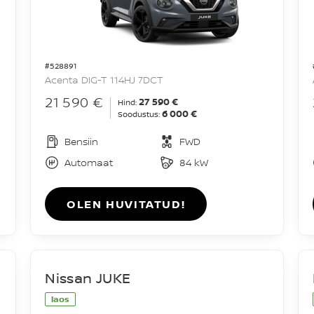
#528891
Acenta DIG-T 114HJ 7DCT
21 590 €
27 590 €
Hind:
6 000 €
Soodustus:
Bensiin
FWD
Automaat
84 kW
OLEN HUVITATUD!
Nissan JUKE
laos