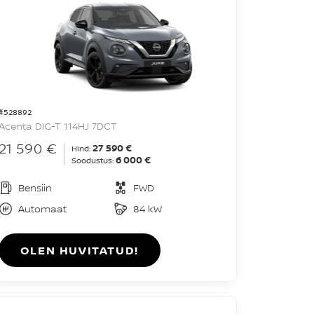
#528892
Acenta DIG-T 114HJ 7DCT
21 590 €
27 590 €
Hind:
6 000 €
Soodustus:
Bensiin
FWD
Automaat
84 kW
OLEN HUVITATUD!