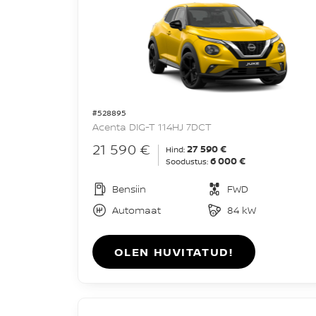
#528895
Acenta DIG-T 114HJ 7DCT
21 590 €
27 590 €
Hind:
6 000 €
Soodustus:
Bensiin
FWD
Automaat
84 kW
OLEN HUVITATUD!