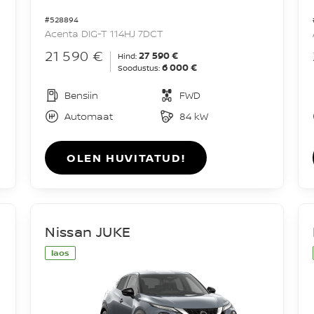
#528894
Acenta DIG-T 114HJ 7DCT
21 590 €
27 590 €
Hind:
6 000 €
Soodustus:
Bensiin
FWD
Automaat
84 kW
OLEN HUVITATUD!
Nissan JUKE
laos