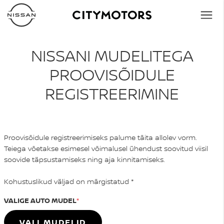
NISSANI MUDELITEGA
PROOVISÕIDULE
REGISTREERIMINE
Proovisõidule registreerimiseks palume täita allolev vorm.
Teiega võetakse esimesel võimalusel ühendust soovitud viisil
soovide täpsustamiseks ning aja kinnitamiseks.
Kohustuslikud väljad on märgistatud *
VALIGE AUTO MUDEL
VALI MUDELID