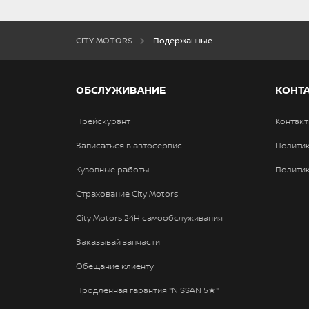
CITY MOTORS
Подержанныe
OБСЛУЖИВАНИЕ
КОНТ
Прейскурант
Контак
Записаться в автосервис
Полити
Kузовные работы
Политик
Страхование City Motors
City Motors 24H самообслуживания
Заказывай запчасти
Обещание клиенту
Продленная гарантия "NISSAN 5★"