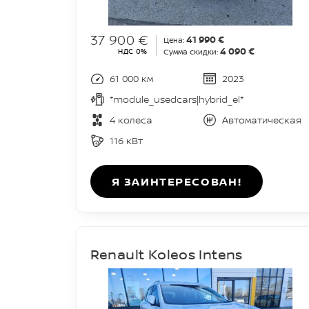
37 900 €
41 990 €
Цена:
4 090 €
НДС 0%
Сумма скидки:
61 000 км
2023
*module_usedcars|hybrid_el*
4 колеса
Автоматическая
116 кВт
Я ЗАИНТЕРЕСОВАН!
Renault Koleos Intens