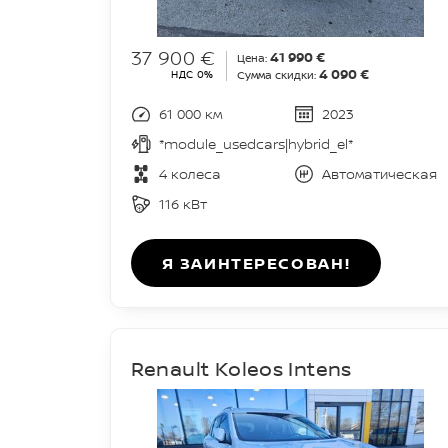
37 900 €
41 990 €
Цена:
4 090 €
НДС 0%
Сумма скидки:
61 000 км
2023
*module_usedcars|hybrid_el*
4 колеса
Автоматическая
116 кВт
Я ЗАИНТЕРЕСОВАН!
Renault Koleos Intens