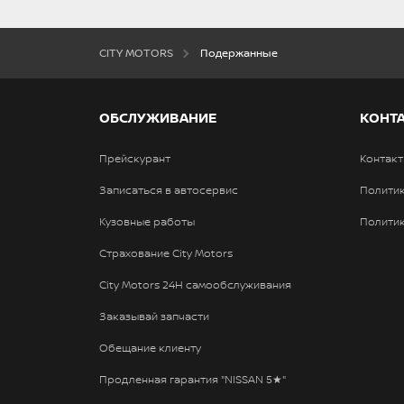
CITY MOTORS
Подержанныe
OБСЛУЖИВАНИЕ
КОНТ
Прейскурант
Контак
Записаться в автосервис
Полити
Kузовные работы
Политик
Страхование City Motors
City Motors 24H самообслуживания
Заказывай запчасти
Обещание клиенту
Продленная гарантия "NISSAN 5★"