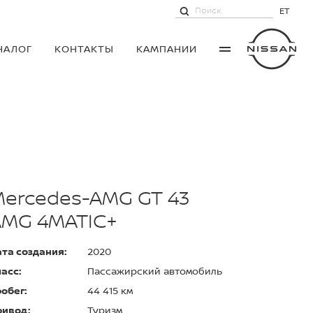
ET
НАЛОГ
КОНТАКТЫ
КАМПАНИИ
ercedes-AMG GT 43
AMG 4MATIC+
та создания:
2020
асс:
Пассажирский автомобиль
обег:
44 415 км
ривод:
Туризм