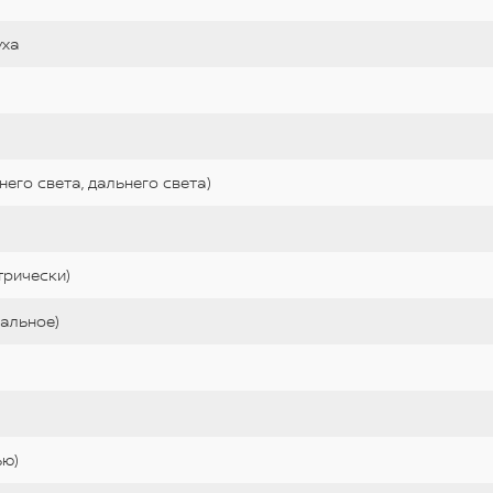
уха
его света, дальнего света)
трически)
нальное)
ью)