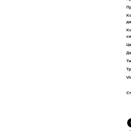
П
К
д
К
си
Цв
Дв
Ти
Т
Vi
С