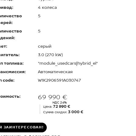
ривод:
4 колеса
оличество
5
верей:
оличество
5
дений:
ет:
серый
игатель:
3.0 (270 kW)
п топлива:
*module_usedcars|hybrid_el*
рансмиссия:
Автоматическая
n code:
W1K2906591A030747
69 990 €
тоимость:
НДС 24%
72 990 €
Цена:
3 000 €
Сумма скидки:
Я ЗАИНТЕРЕСОВАН!