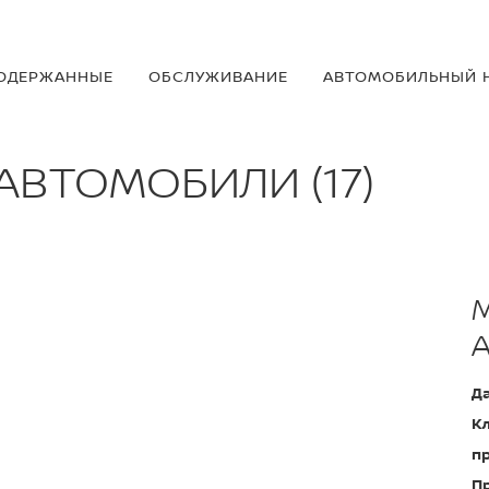
ОДЕРЖАННЫE
OБСЛУЖИВАНИЕ
АВТОМОБИЛЬНЫЙ 
 АВТОМОБИЛИ (
17
)
M
Да
Кл
пр
П