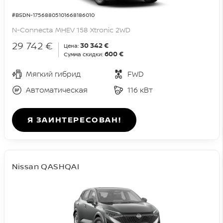
#BSDN-17568805101668186010
N-Connecta MHEV 158 Xtronic 2WD
29 742 €
30 342 €
Цена:
600 €
Сумма скидки:
Мягкий гибрид
FWD
Автоматическая
116 кВт
Я ЗАИНТЕРЕСОВАН!
Nissan QASHQAI