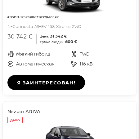
#BSDN-1757398631932940597
N-Connecta MHEV 158 Xtronic 2WD
30 742 €
31 342 €
Цена:
600 €
Сумма скидки:
Мягкий гибрид
FWD
Автоматическая
116 кВт
Я ЗАИНТЕРЕСОВАН!
Nissan ARIYA
демо