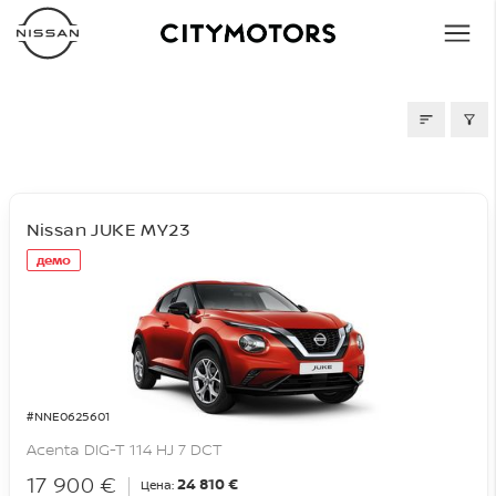
СКЛАД
Nissan JUKE MY23
демо
#NNE0625601
Acenta DIG-T 114 HJ 7 DCT
17 900 €
24 810 €
Цена: