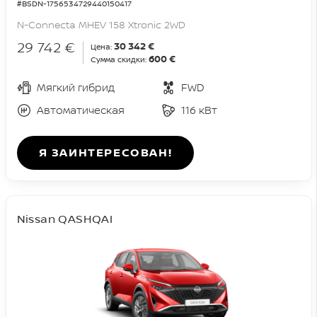
#BSDN-1756534729440150417
N-Connecta MHEV 158 Xtronic 2WD
29 742 €
30 342 €
Цена:
600 €
Сумма скидки:
Мягкий гибрид
FWD
Автоматическая
116 кВт
Я ЗАИНТЕРЕСОВАН!
Nissan QASHQAI