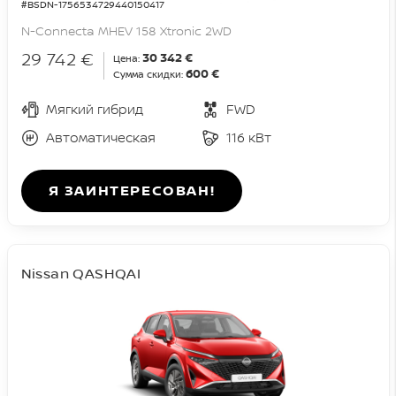
#BSDN-1756534729440150417
N-Connecta MHEV 158 Xtronic 2WD
29 742 €
30 342 €
Цена:
600 €
Сумма скидки:
Мягкий гибрид
FWD
Автоматическая
116 кВт
Я ЗАИНТЕРЕСОВАН!
Nissan QASHQAI