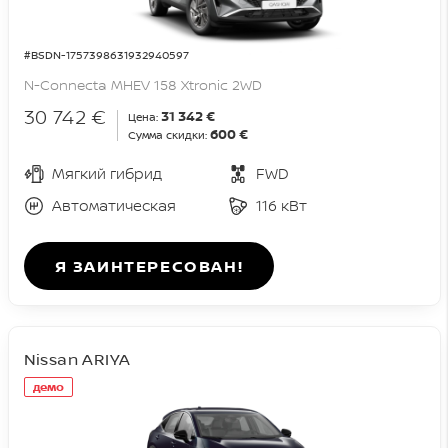
#BSDN-1757398631932940597
N-Connecta MHEV 158 Xtronic 2WD
30 742 €
31 342 €
Цена:
600 €
Сумма скидки:
Мягкий гибрид
FWD
Автоматическая
116 кВт
Я ЗАИНТЕРЕСОВАН!
Nissan ARIYA
демо