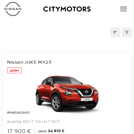
СКЛАД
Nissan JUKE MY23
демо
#NNE0625601
Acenta DIG-T 114 HJ 7 DCT
17 900 €
24 810 €
Цена: