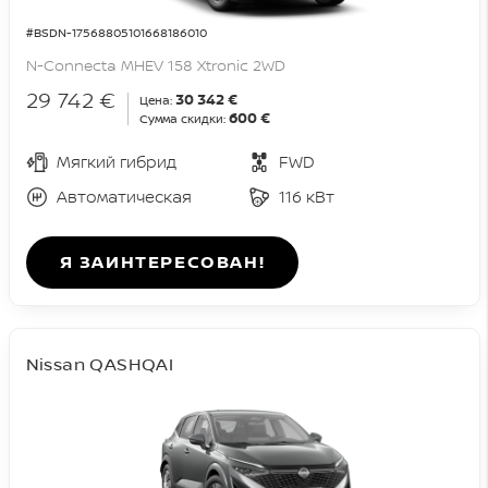
#BSDN-17568805101668186010
N-Connecta MHEV 158 Xtronic 2WD
29 742 €
30 342 €
Цена:
600 €
Сумма скидки:
Мягкий гибрид
FWD
Автоматическая
116 кВт
Я ЗАИНТЕРЕСОВАН!
Nissan QASHQAI