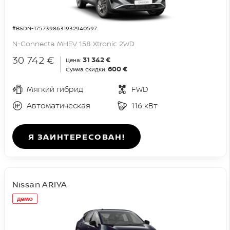
#BSDN-1757398631932940597
N-Connecta MHEV 158 Xtronic 2WD
30 742 €
31 342 €
Цена:
600 €
Сумма скидки:
Мягкий гибрид
FWD
Автоматическая
116 кВт
Я ЗАИНТЕРЕСОВАН!
Nissan ARIYA
демо