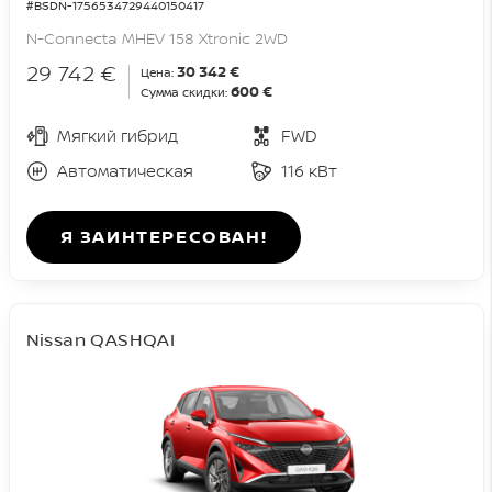
#BSDN-1756534729440150417
N-Connecta MHEV 158 Xtronic 2WD
29 742 €
30 342 €
Цена:
600 €
Сумма скидки:
Мягкий гибрид
FWD
Автоматическая
116 кВт
Я ЗАИНТЕРЕСОВАН!
Nissan QASHQAI