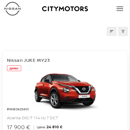
СКЛАД
Nissan JUKE MY23
демо
#NNE0625601
Acenta DIG-T 114 HJ 7 DCT
17 900 €
24 810 €
Цена: