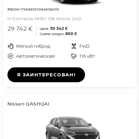
#BSDN-17568805101668186010
N-Connecta MHEV 158 Xtronic 2WD
29 742 €
30 342 €
Цена:
600 €
Сумма скидки:
Мягкий гибрид
FWD
Автоматическая
116 кВт
Я ЗАИНТЕРЕСОВАН!
Nissan QASHQAI