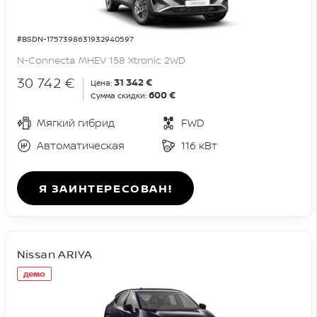
#BSDN-1757398631932940597
N-Connecta MHEV 158 Xtronic 2WD
30 742 €
31 342 €
Цена:
600 €
Сумма скидки:
Мягкий гибрид
FWD
Автоматическая
116 кВт
Я ЗАИНТЕРЕСОВАН!
Nissan ARIYA
демо