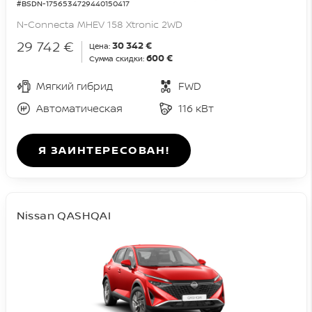
#BSDN-1756534729440150417
N-Connecta MHEV 158 Xtronic 2WD
29 742 €
30 342 €
Цена:
600 €
Сумма скидки:
Мягкий гибрид
FWD
Автоматическая
116 кВт
Я ЗАИНТЕРЕСОВАН!
Nissan QASHQAI