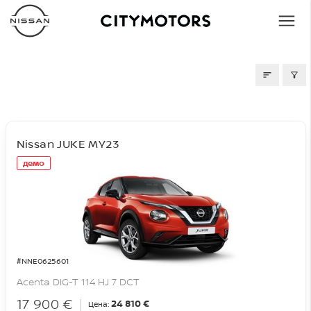
СКЛАД
Nissan JUKE MY23
демо
#NNE0625601
Acenta DIG-T 114 HJ 7 DCT
17 900 €
24 810 €
Цена: