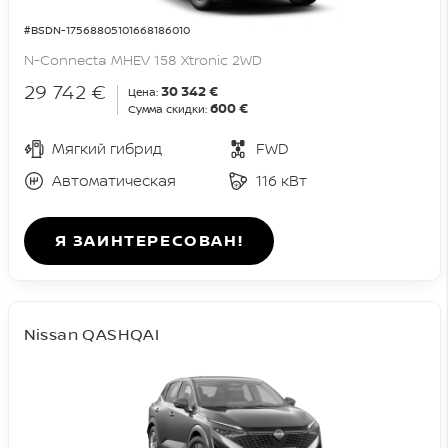
#BSDN-17568805101668186010
N-Connecta MHEV 158 Xtronic 2WD
29 742 €
30 342 €
Цена:
600 €
Сумма скидки:
Мягкий гибрид
FWD
Автоматическая
116 кВт
Я ЗАИНТЕРЕСОВАН!
Nissan QASHQAI