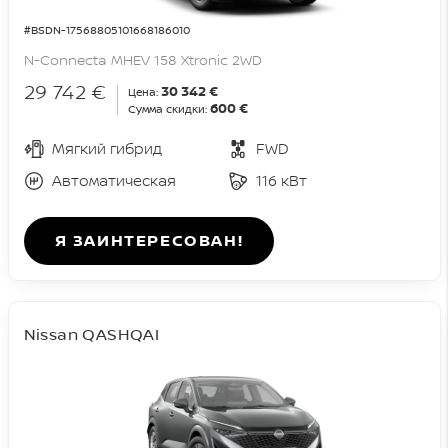
#BSDN-17568805101668186010
N-Connecta MHEV 158 Xtronic 2WD
29 742 €
30 342 €
Цена:
600 €
Сумма скидки:
Мягкий гибрид
FWD
Автоматическая
116 кВт
Я ЗАИНТЕРЕСОВАН!
Nissan QASHQAI