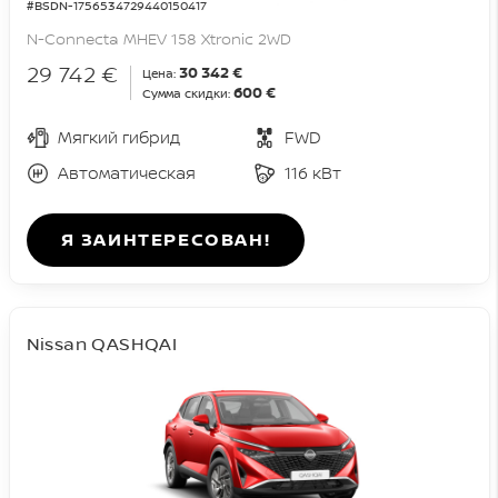
#BSDN-1756534729440150417
N-Connecta MHEV 158 Xtronic 2WD
29 742 €
30 342 €
Цена:
600 €
Сумма скидки:
Мягкий гибрид
FWD
Автоматическая
116 кВт
Я ЗАИНТЕРЕСОВАН!
Nissan QASHQAI