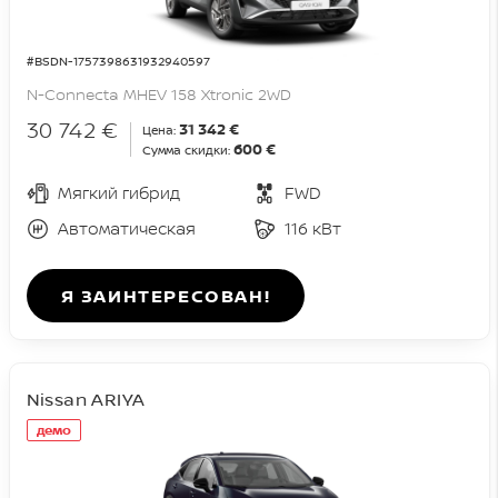
#BSDN-1757398631932940597
N-Connecta MHEV 158 Xtronic 2WD
30 742 €
31 342 €
Цена:
600 €
Сумма скидки:
Мягкий гибрид
FWD
Автоматическая
116 кВт
Я ЗАИНТЕРЕСОВАН!
Nissan ARIYA
демо