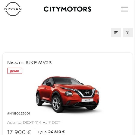
СКЛАД
Nissan JUKE MY23
демо
#NNE0625601
Acenta DIG-T 114 HJ 7 DCT
17 900 €
24 810 €
Цена: