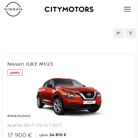
СКЛАД
Nissan JUKE MY23
демо
#NNE0625601
Acenta DIG-T 114 HJ 7 DCT
17 900 €
24 810 €
Цена: