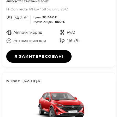
#BSDN-1756534729440150417
N-Connecta MHEV 158 Xtronic 2WD
29 742 €
30 342 €
Цена:
600 €
Сумма скидки:
Мягкий гибрид
FWD
Автоматическая
116 кВт
Я ЗАИНТЕРЕСОВАН!
Nissan QASHQAI