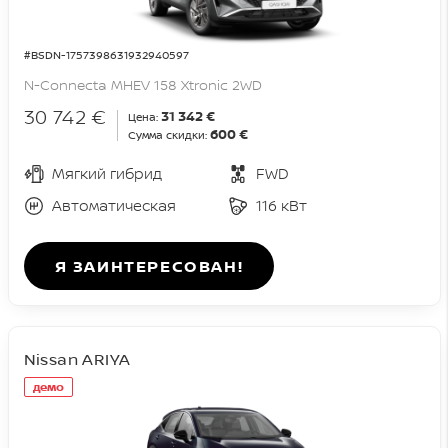
#BSDN-1757398631932940597
N-Connecta MHEV 158 Xtronic 2WD
30 742 €
31 342 €
Цена:
600 €
Сумма скидки:
Мягкий гибрид
FWD
Автоматическая
116 кВт
Я ЗАИНТЕРЕСОВАН!
Nissan ARIYA
демо