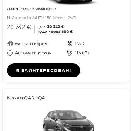
#BSDN-17568805101668186010
N-Connecta MHEV 158 Xtronic 2WD
29 742 €
30 342 €
Цена:
600 €
Сумма скидки:
Мягкий гибрид
FWD
Автоматическая
116 кВт
Я ЗАИНТЕРЕСОВАН!
Nissan QASHQAI