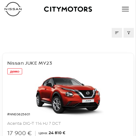
СКЛАД
Nissan JUKE MY23
демо
#NNE0625601
Acenta DIG-T 114 HJ 7 DCT
17 900 €
24 810 €
Цена: