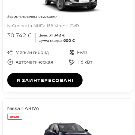
#BSDN-1757398631932940597
N-Connecta MHEV 158 Xtronic 2WD
30 742 €
31 342 €
Цена:
600 €
Сумма скидки:
Мягкий гибрид
FWD
Автоматическая
116 кВт
Я ЗАИНТЕРЕСОВАН!
Nissan ARIYA
демо