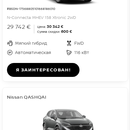
#BSDN-17568805101668186010
N-Connecta MHEV 158 Xtronic 2WD
29 742 €
30 342 €
Цена:
600 €
Сумма скидки:
Мягкий гибрид
FWD
Автоматическая
116 кВт
Я ЗАИНТЕРЕСОВАН!
Nissan QASHQAI