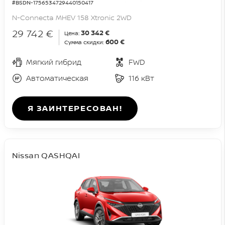
#BSDN-1756534729440150417
N-Connecta MHEV 158 Xtronic 2WD
29 742 €
30 342 €
Цена:
600 €
Сумма скидки:
Мягкий гибрид
FWD
Автоматическая
116 кВт
Я ЗАИНТЕРЕСОВАН!
Nissan QASHQAI