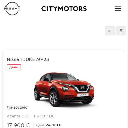
СКЛАД
Nissan JUKE MY23
демо
#NNE0625601
Acenta DIG-T 114 HJ 7 DCT
17 900 €
24 810 €
Цена: