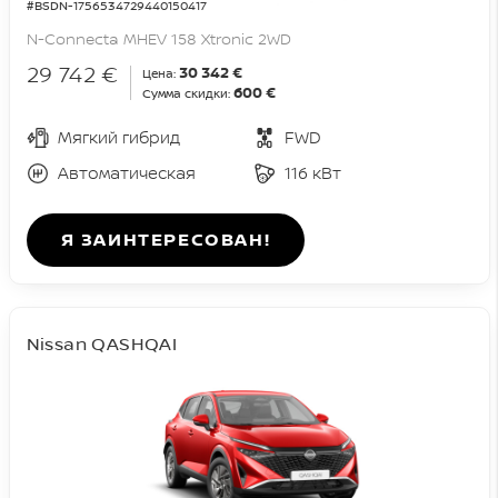
#BSDN-1756534729440150417
N-Connecta MHEV 158 Xtronic 2WD
29 742 €
30 342 €
Цена:
600 €
Сумма скидки:
Мягкий гибрид
FWD
Автоматическая
116 кВт
Я ЗАИНТЕРЕСОВАН!
Nissan QASHQAI