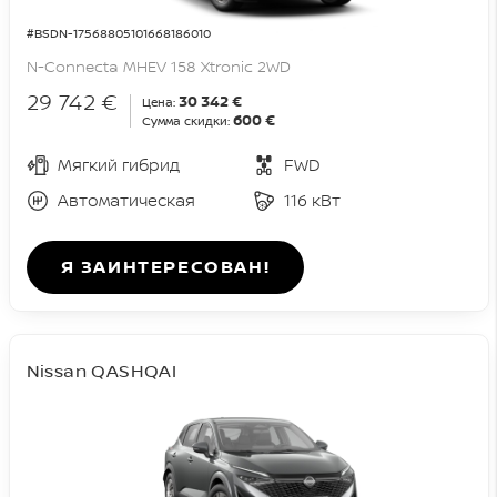
#BSDN-17568805101668186010
N-Connecta MHEV 158 Xtronic 2WD
29 742 €
30 342 €
Цена:
600 €
Сумма скидки:
Мягкий гибрид
FWD
Автоматическая
116 кВт
Я ЗАИНТЕРЕСОВАН!
Nissan QASHQAI