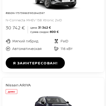
#BSDN-1757398631932940597
N-Connecta MHEV 158 Xtronic 2WD
30 742 €
31 342 €
Цена:
600 €
Сумма скидки:
Мягкий гибрид
FWD
Автоматическая
116 кВт
Я ЗАИНТЕРЕСОВАН!
Nissan ARIYA
демо