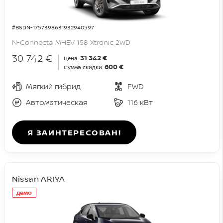
#BSDN-1757398631932940597
N-Connecta MHEV 158 Xtronic 2WD
30 742 €
31 342 €
Цена:
600 €
Сумма скидки:
Мягкий гибрид
FWD
Автоматическая
116 кВт
Я ЗАИНТЕРЕСОВАН!
Nissan ARIYA
демо