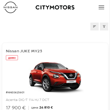
СКЛАД
Nissan JUKE MY23
демо
#NNE0625601
Acenta DIG-T 114 HJ 7 DCT
17 900 €
24 810 €
Цена: