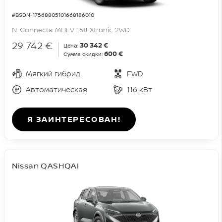
#BSDN-17568805101668186010
N-Connecta MHEV 158 Xtronic 2WD
29 742 €
30 342 €
Цена:
600 €
Сумма скидки:
Мягкий гибрид
FWD
Автоматическая
116 кВт
Я ЗАИНТЕРЕСОВАН!
Nissan QASHQAI