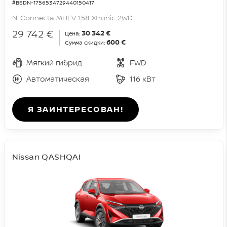
#BSDN-1756534729440150417
N-Connecta MHEV 158 Xtronic 2WD
29 742 €
30 342 €
Цена:
600 €
Сумма скидки:
Мягкий гибрид
FWD
Автоматическая
116 кВт
Я ЗАИНТЕРЕСОВАН!
Nissan QASHQAI