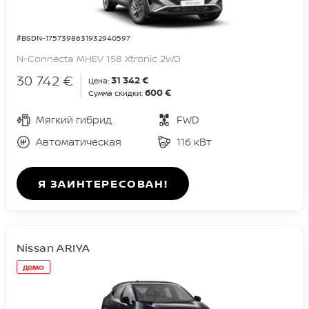
#BSDN-1757398631932940597
N-Connecta MHEV 158 Xtronic 2WD
30 742 €
31 342 €
Цена:
600 €
Сумма скидки:
Мягкий гибрид
FWD
Автоматическая
116 кВт
Я ЗАИНТЕРЕСОВАН!
Nissan ARIYA
демо