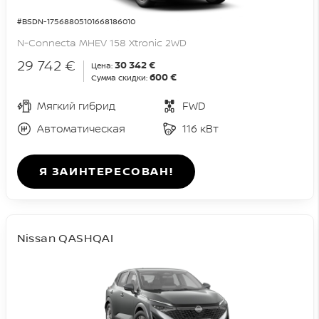
#BSDN-17568805101668186010
N-Connecta MHEV 158 Xtronic 2WD
29 742 €
30 342 €
Цена:
600 €
Сумма скидки:
Мягкий гибрид
FWD
Автоматическая
116 кВт
Я ЗАИНТЕРЕСОВАН!
Nissan QASHQAI