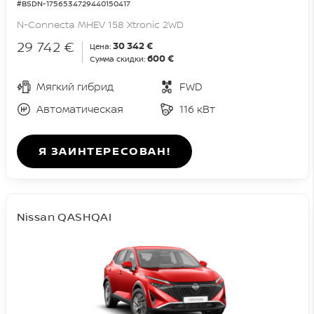
#BSDN-1756534729440150417
N-Connecta MHEV 158 Xtronic 2WD
29 742 €
30 342 €
Цена:
600 €
Сумма скидки:
Мягкий гибрид
FWD
Автоматическая
116 кВт
Я ЗАИНТЕРЕСОВАН!
Nissan QASHQAI