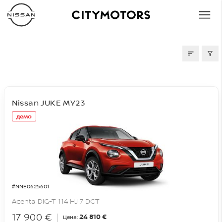
СКЛАД
Nissan JUKE MY23
демо
#NNE0625601
Acenta DIG-T 114 HJ 7 DCT
17 900 €
24 810 €
Цена: