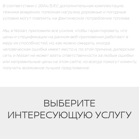
В соответствии с 2004/3/ЕС дополнительная комплектация,
техника вождения, полезная нагрузка, дорожные и погодные
условия могут повлиять на фактическое потребление топлива.
Мы, в Nissan, приложили все усилия, чтобы гарантировать, что
цены и спецификации на данном веб-приложении работают в
меру их способностей, но, как можно ожидать, иногда
человеческая ошибка имеет место и, по этой причине, дилерская
сеть и Nissan не может взять ответственности за любые ошибки
или неправильные цены на этом сайте, но всегда помогут клиенту,
получить возможное лучшее предложение.
ВЫБЕРИТЕ
ИНТЕРЕСУЮЩУЮ УСЛУГУ