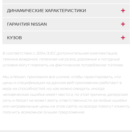
ДИНАМИЧЕСКИЕ ХАРАКТЕРИСТИКИ
ГАРАНТИЯ NISSAN
КУЗОВ
В соответствии с 2004/3/ЕС дополнительная комплектация,
техника вождения, полезная нагрузка, дорожные и погодные
условия могут повлиять на фактическое потребление топлива.
Мы, в Nissan, приложили все усилия, чтобы гарантировать, что
цены и спецификации на данном веб-приложении работают в
меру их способностей, но, как можно ожидать, иногда
человеческая ошибка имеет место и, по этой причине, дилерская
сеть и Nissan не может взять ответственности за любые ошибки
или неправильные цены на этом сайте, но всегда помогут клиенту,
получить возможное лучшее предложение.