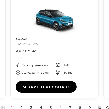
#526543
Evolve 52Kwh
36 190 €
Электрический
FWD
Автоматическая
110 кВт
Я ЗАИНТЕРЕСОВАН!
ИЙ
1
2
3
4
5
6
7
8
9
10
С