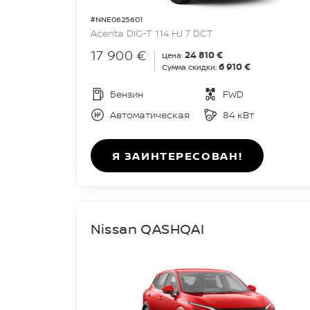
#NNE0625601
Acenta DIG-T 114 HJ 7 DCT
17 900 €
24 810 €
Цена:
6 910 €
Сумма скидки:
Бензин
FWD
Автоматическая
84 кВт
Я ЗАИНТЕРЕСОВАН!
Nissan QASHQAI