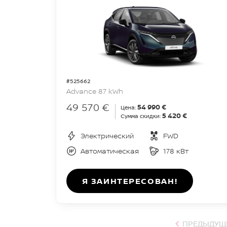
#525662
Advance 87 kWh
49 570 €
54 990 €
Цена:
5 420 €
Сумма скидки:
Электрический
FWD
Автоматическая
178 кВт
Я ЗАИНТЕРЕСОВАН!
ПРЕДЫДУЩ