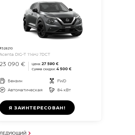
#528210
Acenta DIG-T 114HJ 7DCT
23 090 €
27 590 €
Цена:
4 500 €
Сумма скидки:
Бензин
FWD
Автоматическая
84 кВт
Я ЗАИНТЕРЕСОВАН!
ЛЕДУЮЩИЙ