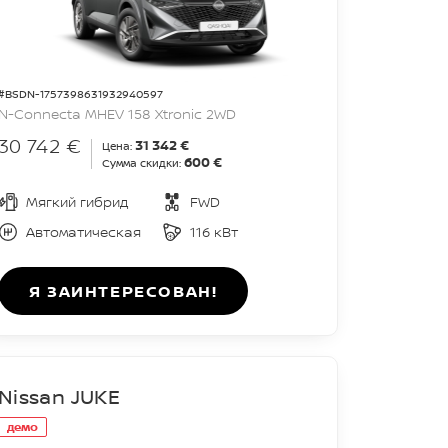
#BSDN-1757398631932940597
N-Connecta MHEV 158 Xtronic 2WD
30 742 €
31 342 €
Цена:
600 €
Сумма скидки:
Мягкий гибрид
FWD
Автоматическая
116 кВт
Я ЗАИНТЕРЕСОВАН!
Nissan JUKE
демо