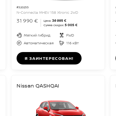
#520255
N-Connecta MHEV 158 Xtronic 2WD
31 990 €
36 995 €
Цена:
5 005 €
Сумма скидки:
Мягкий гибрид
FWD
Автоматическая
116 кВт
Я ЗАИНТЕРЕСОВАН!
Nissan QASHQAI