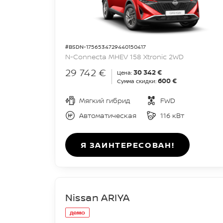
#BSDN-1756534729440150417
N-Connecta MHEV 158 Xtronic 2WD
29 742 €
30 342 €
Цена:
600 €
Сумма скидки:
Мягкий гибрид
FWD
Автоматическая
116 кВт
Я ЗАИНТЕРЕСОВАН!
Nissan ARIYA
демо