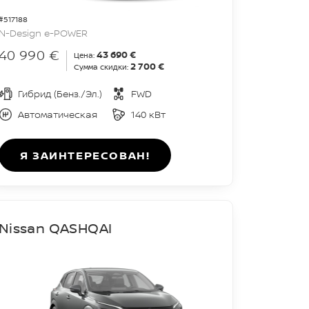
#517188
N-Design e-POWER
40 990 €
43 690 €
Цена:
2 700 €
Сумма скидки:
Гибрид (Бенз./Эл.)
FWD
Автоматическая
140 кВт
Я ЗАИНТЕРЕСОВАН!
Nissan QASHQAI