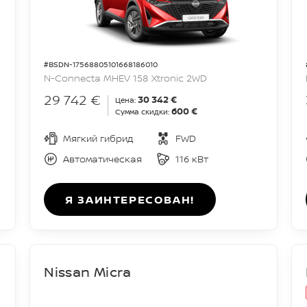
#BSDN-17568805101668186010
N-Connecta MHEV 158 Xtronic 2WD
29 742 €
30 342 €
Цена:
600 €
Сумма скидки:
Мягкий гибрид
FWD
Автоматическая
116 кВт
Я ЗАИНТЕРЕСОВАН!
Nissan Micra