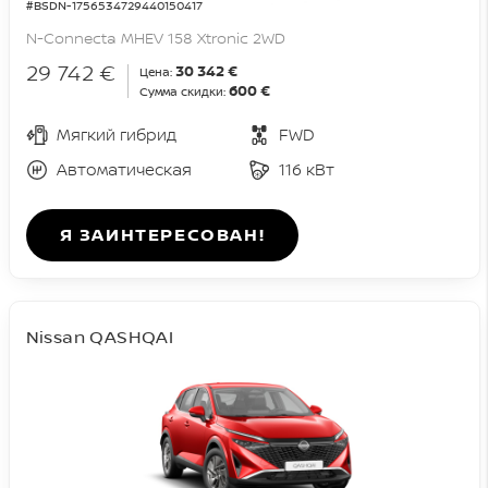
#BSDN-1756534729440150417
N-Connecta MHEV 158 Xtronic 2WD
29 742 €
30 342 €
Цена:
600 €
Сумма скидки:
Мягкий гибрид
FWD
Автоматическая
116 кВт
Я ЗАИНТЕРЕСОВАН!
Nissan QASHQAI