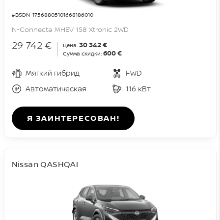
#BSDN-17568805101668186010
N-Connecta MHEV 158 Xtronic 2WD
29 742 €
30 342 €
Цена:
600 €
Сумма скидки:
Мягкий гибрид
FWD
Автоматическая
116 кВт
Я ЗАИНТЕРЕСОВАН!
Nissan QASHQAI