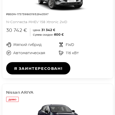
#BSDN-1757398631932940597
N-Connecta MHEV 158 Xtronic 2WD
30 742 €
31 342 €
Цена:
600 €
Сумма скидки:
Мягкий гибрид
FWD
Автоматическая
116 кВт
Я ЗАИНТЕРЕСОВАН!
Nissan ARIYA
демо