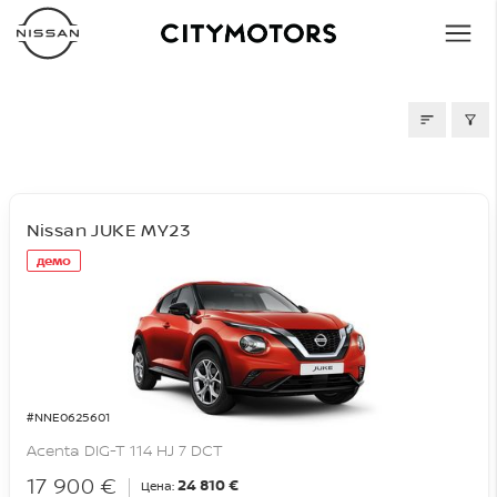
СКЛАД
Nissan JUKE MY23
демо
#NNE0625601
Acenta DIG-T 114 HJ 7 DCT
17 900 €
24 810 €
Цена: