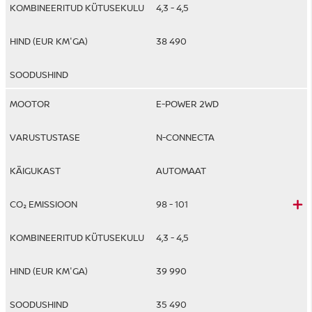
4,3 - 4,5
38 490
E-POWER 2WD
N-CONNECTA
AUTOMAAT
98 - 101
4,3 - 4,5
39 990
35 490