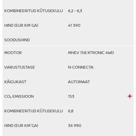
6,2 - 6,3
41 390
MHEV 158 XTRONIC 4WD
N-CONNECTA
AUTOMAAT
153
6,8
36 990